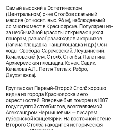
Самый высокий в Эстетическом
(Центральном) р-не Столбов скальный
массив (относит. выс. 96 м), наблюдаемый
со многих мест в Красноярске. Популярен из-
за необычайной красоты открывающихся
панорам, разнообразия ходов и карнизов
(Галина площадка, Танцплощадка и др.) Осн.
ходы: Свобода, Сарачевский, Леушинский,
Качаловский (см. Столб, Столбы, Лалетина,
Архиерейская площадка, Конек, Садик,
Качалова А.Л., Петля Теплых, Ребро,
Двухэтажка).
Группа скал Первый-Второй Столб хорошо
видна из города Красноярска и его
окрестностей. Впервые был покорен в 1887
году группой столбистов, возглавляемой
Александром Чернышевым — писарем
губернской канцелярии. На восточной стене
Второго Столба находится историческая