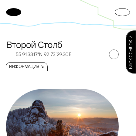
БЛОК ССЫЛОК ↗
Второй Столб
55 91`33.17"N 92 73`29.30E
ИНФОРМАЦИЯ ↘