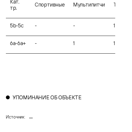
Кат.
Спортивные
Мультипитчи
Трэдов
тр.
5b-5с
-
-
1
6а-6а+
-
1
1
6b-
-
2
14
6b+
6с-6с+
-
-
9
УПОМИНАНИЕ ОБ ОБЪЕКТЕ
7a-7a+
-
-
5
Источник:
7b-
1
-
4
7b+