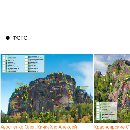
7с-7с+
-
1
1
8а-8с
-
-
1
ФОТО
Всего
1
4
36
Хвостенко Олег, Кичкайло Алексей
Красноярские Ст