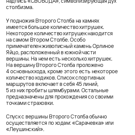
надпись «СВОБОДА», символизирующая дух
столбизма.
У подножия Второго Столба на камнях
имеется большое количество хитрушек.
Некоторое количество хитрушек находится
на самом Втором Столбе. Особо
примечателен живописный камень Орлиное
Яйцо, расположенный в южной части
вершины. На нем есть несколько хитрушек.
На вершину Второго Столба проложено
4 основных хода, кроме этого есть некоторое
количество ходиков. Список спортивных
маршрутов включает в себя 45 линий,
5 из них пробиты шлямбурами. Остальные
предназначены для прохождения со своими
точками страховки.
Спуск с вершины Второго Столба обычно
осуществляется по ходам: «Сарачевка» или
«Леушинский».