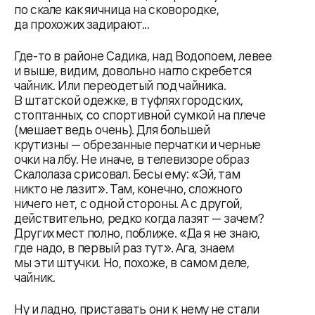
по скале как яичница на сковородке,
да прохожих задирают...
Где-то в районе Садика, над Водопоем, левее
и выше, видим, довольно нагло скребется
чайник. Или переодетый под чайника.
В штатской одежке, в туфлях городских,
стоптанных, со спортивной сумкой на плече
(мешает ведь очень). Для большей
крутизны — обрезанные перчатки и черные
очки на лбу. Не иначе, в телевизоре образ
Скалолаза срисовал. Бесы ему: «Эй, там
никто не лазит». Там, конечно, сложного
ничего нет, с одной стороны. А с другой,
действительно, редко когда лазят — зачем?
Других мест полно, поближе. «Да я не знаю,
где надо, в первый раз тут». Ага, знаем
мы эти штучки. Но, похоже, в самом деле,
чайник.
Ну и ладно, приставать они к нему не стали