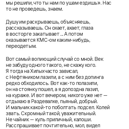
мы решили, что ты нам по ушам ездишь». Нас
то не проведешь, знаем.
Душу им раскрываешь, объясняешь,
рассказываешь. Он охает, ахает, глаза
в восторге закатывает ... А потом
оказывается КМС-ом каким-нибудь,
переодетым.
Вот самый вопиющий случай со мной. Век
не забуду одного такого, не скажу кого.
Я тогда на Хилых часто зависал,
с Нефтяником лазили, а с ним без допинга
редко обходилось. Вот как-то полазили,
он на стоянку пошел, а я допоздна лазил,
на кураже. И вот вечером, никого уже нет —
отдыхаю в Раздевалке, пьяный, добрый.
И мальчик какой-то поболтать подсел. Колей
звать. Скромный такой, уважительный.
Не чайник — куль приличный, калоши.
Расспрашивает почтительно, мол, видел