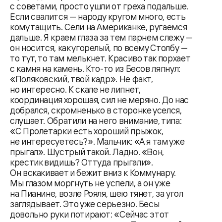
с советами, просто ушли от греха подальше.
Если свалится — народу кругом много, есть
кому тащить. Сели на Американке, ругаемся
дальше. Я краем глаза за тем парнем слежу —
он носится, как угорелый, по всему Столбу —
то тут, то там мелькнет. Красиво так порхает
с камня на камень. Кто-то из Бесов ляпнул:
«Поляковский, твой кадр». Не факт,
но интересно. К скале не липнет,
координация хорошая, сил не меряно. До нас
добрался, скромненько в сторонке уселся,
слушает. Обратили на него внимание, типа:
«С Пролетарки есть хороший прыжок,
не интересуетесь?». Мальчик: «А я там уже
прыгал». Шустрый такой. Ладно. «Вон,
крестик видишь? Оттуда прыгали».
Он вскакивает и бежит вниз к Коммунару.
Мы глазом моргнуть не успели, а он уже
на Пианине, возле Рояля, шею тянет, за угол
заглядывает. Это уже серьезно. Бесы
довольно руки потирают: «Сейчас этот