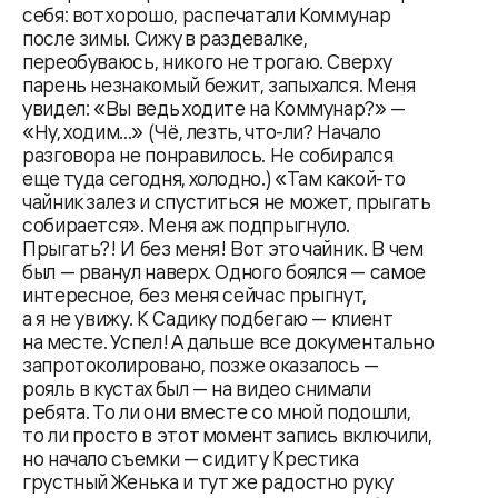
себя: вот хорошо, распечатали Коммунар
после зимы. Сижу в раздевалке,
переобуваюсь, никого не трогаю. Сверху
парень незнакомый бежит, запыхался. Меня
увидел: «Вы ведь ходите на Коммунар?» —
«Ну, ходим...» (Чё, лезть, что-ли? Начало
разговора не понравилось. Не собирался
еще туда сегодня, холодно.) «Там какой-то
чайник залез и спуститься не может, прыгать
собирается». Меня аж подпрыгнуло.
Прыгать?! И без меня! Вот это чайник. В чем
был — рванул наверх. Одного боялся — самое
интересное, без меня сейчас прыгнут,
а я не увижу. К Садику подбегаю — клиент
на месте. Успел! А дальше все документально
запротоколировано, позже оказалось —
рояль в кустах был — на видео снимали
ребята. То ли они вместе со мной подошли,
то ли просто в этот момент запись включили,
но начало съемки — сидит у Крестика
грустный Женька и тут же радостно руку