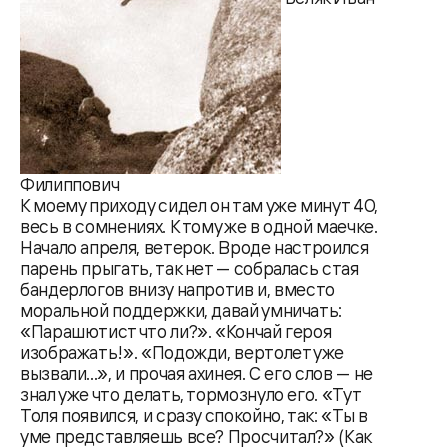
Филиппович
К моему приходу сидел он там уже минут 40,
весь в сомнениях. К тому же в одной маечке.
Начало апреля, ветерок. Вроде настроился
парень прыгать, так нет — собралась стая
бандерлогов внизу напротив и, вместо
моральной поддержки, давай умничать:
«Парашютист что ли?». «Кончай героя
изображать!». «Подожди, вертолет уже
вызвали...», и прочая ахинея. С его слов — не
знал уже что делать, тормознуло его. «Тут
Толя появился, и сразу спокойно, так: «Ты в
уме представляешь все? Просчитал?» (Как