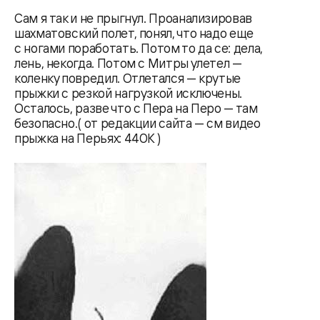
Сам я так и не прыгнул. Проанализировав
шахматовский полет, понял, что надо еще
с ногами поработать. Потом то да се: дела,
лень, некогда. Потом с Митры улетел —
коленку повредил. Отлетался — крутые
прыжки с резкой нагрузкой исключены.
Осталось, разве что с Пера на Перо — там
безопасно.( от редакции сайта — см видео
прыжка на Перьях: 440К )