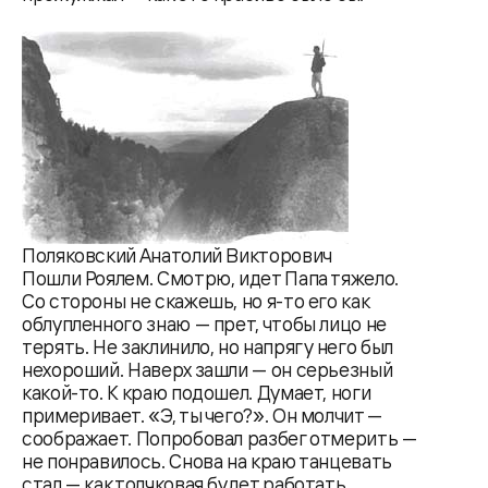
Поляковский Анатолий Викторович
Пошли Роялем. Смотрю, идет Папа тяжело.
Со стороны не скажешь, но я-то его как
облупленного знаю — прет, чтобы лицо не
терять. Не заклинило, но напряг у него был
нехороший. Наверх зашли — он серьезный
какой-то. К краю подошел. Думает, ноги
примеривает. «Э, ты чего?». Он молчит —
соображает. Попробовал разбег отмерить —
не понравилось. Снова на краю танцевать
стал — как толчковая будет работать.