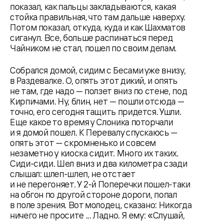
показал, как пальцы закладываются, какая
стойка правильная, что там дальше наверху.
Потом показал, откуда, куда и как Шахматов
сиганул. Все, больше распинаться перед
Чайником не стал, пошел по своим делам.
Собрался домой, сидим с Бесами уже внизу,
в Раздевалке. О, опять этот дикий, и опять
не там, где надо — ползет вниз по стене, под
Кирпичами. Ну, блин, нет — пошли отсюда —
точно, его сегодня тащить придется. Ушли.
Еще какое то время у Слоника поторчали
и я домой пошел. К Перевалу спускаюсь —
опять этот — скромненько и совсем
незаметно у киоска сидит. Много их таких.
Сиди-сиди. Шел вниз и два километра сзади
слышал: шлеп-шлеп, не отстает
и не перегоняет. У 2-й Поперечки пошел-таки
на обгон по другой стороне дороги, попал
в поле зрения. Вот молодец, сказано: Никогда
ничего не просите ... Ладно. Я ему: «Слушай,