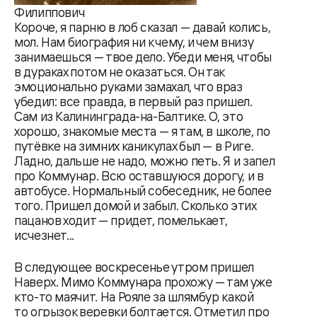
Филиппович
Короче, я парню в лоб сказал — давай колись,
мол. Нам биография ни к чему, и чем внизу
занимаешься — твое дело. Убеди меня, чтобы
в дураках потом не оказаться. Он так
эмоционально руками замахал, что враз
убедил: все правда, в первый раз пришел.
Сам из Калининграда-на-Балтике. О, это
хорошо, знакомые места — я там, в школе, по
путёвке на зимних каникулах был — в Риге.
Ладно, дальше не надо, можно петь. Я и запел
про Коммунар. Всю оставшуюся дорогу, и в
автобусе. Нормальный собеседник, не более
того. Пришел домой и забыл. Сколько этих
пацанов ходит — придет, помелькает,
исчезнет...
В следующее воскресенье утром пришел
Наверх. Мимо Коммунара прохожу — там уже
кто-то маячит. На Рояле за шлямбур какой
то огрызок веревки болтается. Отметил про