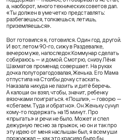
а, наоборот, много технических советов дал.
«Ты должен в уме четко представлять:
разбегаешься, толкаешься, летишь,
приземляешься».
Вот готовился я, готовился. Один год, другой.
И вот, летом 90-го, сижу в Раздевалке,
вечером уже, напоследок Коммунар сделать
собираюсь — и домой. Смотрю, снизу Лёня
Шахматов променад совершает. На руках
дочка полуторагодовалая, Женька. Его Мама
отпустила на Столбы дочку стаскать.
Наказала никуда не лазить и дитё беречь.
А калоши он взял, чтобы, значит, ребенку
вязочками поиграться. «Пошли», — говорю —
«сбегаем. Туда и обратно». Он Женьку сунул
кому-то подержать на 15 минут. Про
«прыгать» и речи не было. Может и спел
дежурную песню за прыжок, но он и так про
эту идею от меня наслышан был, я всем уши
прожужжал — как это красиво было бы.