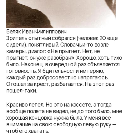
Беляк Иван Филиппович
Зритель опытный собрался (человек 20 еще
сидели), понятливый. Слова чьи-то возле
камеры, диалог: «Не прыгнет. Нет, не
прыгнет, он уже разобран». Хорошо, хоть тихо
было. Наконец, в очередной раз объявляется
готовность. Я бдительности не теряю,
каждый раз добросовестно напрягаюсь.
Отошел за крест, разбегается. На этот раз
пошел-таки.
Красиво летел. Но это на кассете, а тогда
вообще полета не видел, не до того было, мне
хорошая концовка нужна была. У меня все
внимание на свою свободную левую руку —
чтоб его хватать.