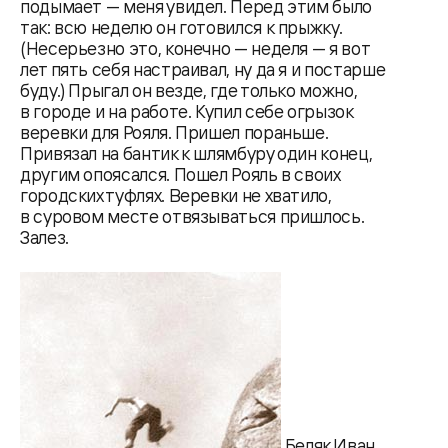
подымает — меня увидел. Перед этим было
так: всю неделю он готовился к прыжку.
(Несерьезно это, конечно — неделя — я вот
лет пять себя настраивал, ну да я и постарше
буду.) Прыгал он везде, где только можно,
в городе и на работе. Купил себе огрызок
веревки для Рояля. Пришел пораньше.
Привязал на бантик к шлямбуру один конец,
другим опоясался. Пошел Рояль в своих
городских туфлях. Веревки не хватило,
в суровом месте отвязываться пришлось.
Залез.
Беляк Иван