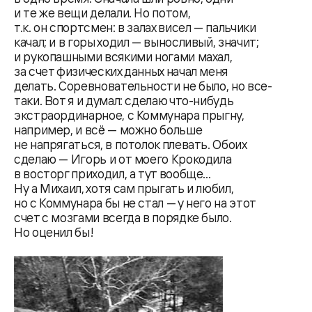
и те же вещи делали. Но потом,
т.к. он спортсмен: в залах висел — пальчики
качал; и в горы ходил — выносливый, значит;
и рукопашными всякими ногами махал,
за счет физических данных начал меня
делать. Соревновательности не было, но все-
таки. Вот я и думал: сделаю что-нибудь
экстраординарное, с Коммунара прыгну,
например, и всё — можно больше
не напрягаться, в потолок плевать. Обоих
сделаю — Игорь и от моего Крокодила
в восторг приходил, а тут вообще...
Ну а Михаил, хотя сам прыгать и любил,
но с Коммунара бы не стал — у него на этот
счет с мозгами всегда в порядке было.
Но оценил бы!