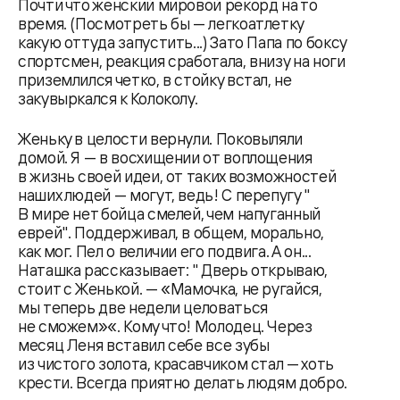
Почти что женский мировой рекорд на то
время. (Посмотреть бы — легкоатлетку
какую оттуда запустить...) Зато Папа по боксу
спортсмен, реакция сработала, внизу на ноги
приземлился четко, в стойку встал, не
закувыркался к Колоколу.
Женьку в целости вернули. Поковыляли
домой. Я — в восхищении от воплощения
в жизнь своей идеи, от таких возможностей
наших людей — могут, ведь! С перепугу "
В мире нет бойца смелей, чем напуганный
еврей". Поддерживал, в общем, морально,
как мог. Пел о величии его подвига. А он...
Наташка рассказывает: " Дверь открываю,
стоит с Женькой. — «Мамочка, не ругайся,
мы теперь две недели целоваться
не сможем»«. Кому что! Молодец. Через
месяц Леня вставил себе все зубы
из чистого золота, красавчиком стал — хоть
крести. Всегда приятно делать людям добро.