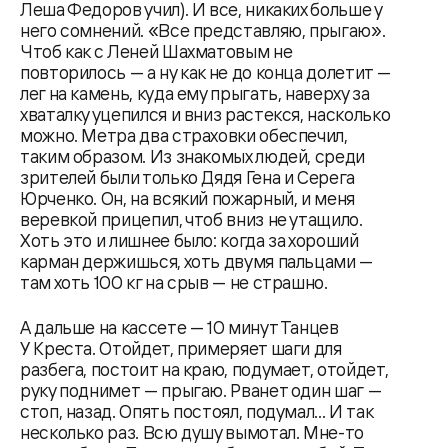
Леша Федоров учил). И все, никаких больше у
него сомнений. «Все представляю, прыгаю».
Чтоб как с Леней Шахматовым не
повторилось — а ну как не до конца долетит —
лег на камень, куда ему прыгать, наверху за
хваталку уцепился и вниз растекся, насколько
можно. Метра два страховки обеспечил,
таким образом. Из знакомых людей, среди
зрителей были только Дядя Гена и Серега
Юрченко. Он, на всякий пожарный, и меня
веревкой прицепил, чтоб вниз не утащило.
Хоть это и лишнее было: когда за хороший
карман держишься, хоть двумя пальцами —
там хоть 100 кг на срыв — не страшно.
А дальше на кассете — 10 минут Танцев
У Креста. Отойдет, примеряет шаги для
разбега, постоит на краю, подумает, отойдет,
руку поднимет — прыгаю. Рванет один шаг —
стоп, назад. Опять постоял, подумал... И так
несколько раз. Всю душу вымотал. Мне-то