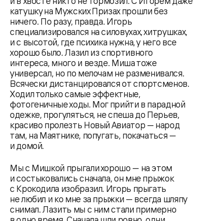
и в хвосте никто не тормозил. С Игорем даже
катушку на Мужских Призах прошли без
ничего. По разу, правда. Игорь
специализировался на силовухах, хитрушках,
и с высотой, где психика нужна, у него все
хорошо было. Лазил из спортивного
интереса, много и везде. Миша тоже
универсал, но по мелочам не разменивался.
Всячески дистанцировался от спортсменов.
Ходил только самые эффектные,
фотогеничные ходы. Мог прийти в парадной
одежке, прогуляться, не спеша до Перьев,
красиво пролезть Новый Авиатор — народ
там, на Маятнике, попугать, покачаться —
и домой.
Мы с Мишкой прыгали хорошо — на этом
и состыковались сначала, он мне прыжок
с Крокодила изобразил. Игорь прыгать
не любил и ко мне за прыжки — всегда шляпу
снимал. Лазить мы с ним стали примерно
в одно время. Сначала шли ровно, одни