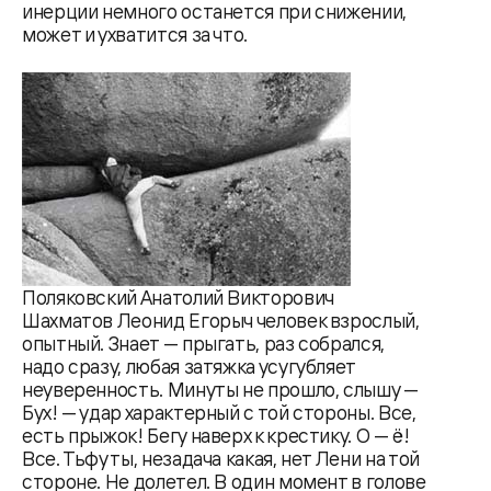
инерции немного останется при снижении,
может и ухватится за что.
Поляковский Анатолий Викторович
Шахматов Леонид Егорыч человек взрослый,
опытный. Знает — прыгать, раз собрался,
надо сразу, любая затяжка усугубляет
неуверенность. Минуты не прошло, слышу —
Бух! — удар характерный с той стороны. Все,
есть прыжок! Бегу наверх к крестику. О — ё!
Все. Тьфу ты, незадача какая, нет Лени на той
стороне. Не долетел. В один момент в голове