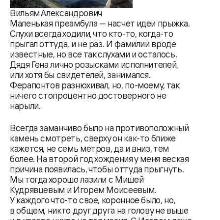
Вильям Александрович
Маленькая преамбула — насчет идеи прыжка.
Слухи всегда ходили, что кто-то, когда-то
прыгал оттуда, и не раз. И фамилии вроде
известные, но все так слухами и осталось.
Дядя Гена лично розысками исполнителей,
или хотя бы свидетелей, занимался.
Ферапонтов разнюхивал, но, по-моему, так
ничего стопроцентно достоверного не
нарыли.
Всегда заманчиво было на противоположный
камень смотреть, сверху он как-то ближе
кажется, не семь метров, да и вниз, тем
более. На второй год хождения у меня веская
причина появилась, чтобы оттуда прыгнуть.
Мы тогда хорошо лазили с Мишей
Кудрявцевым и Игорем Моисеевым.
У каждого что-то свое, коронное было, но,
в общем, никто друг друга на голову не выше