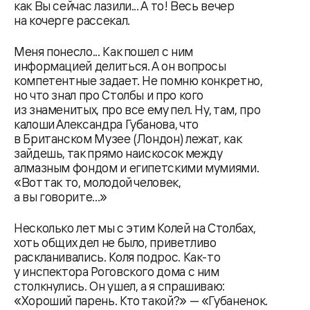
как Вы сейчас лазили... А то! Весь вечер
на кочерге рассекал.
Меня понесло... Как пошел с ним
информацией делиться. А он вопросы
компетентные задает. Не помню конкретно,
но что знал про Столбы и про кого
из знаменитых, про все ему пел. Ну, там, про
калоши Александра Губанова, что
в Британском Музее (Лондон) лежат, как
зайдешь, так прямо наискосок между
алмазным фондом и египетскими мумиями.
«Вот так то, молодой человек,
а вы говорите...»
Несколько лет мы с этим Колей на Столбах,
хоть общих дел не было, приветливо
раскланивались. Коля подрос. Как-то
у инспектора Роговского дома с ним
столкнулись. Он ушел, а я спрашиваю:
«Хороший парень. Кто такой?» — «Губаненок.