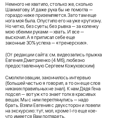
Немного не хватило, столько же, сколько
Шахматову. И даже рука бы не помогла —
гораздо ниже приземляется. Зато там еще
нога моя была. Опустило его на уже крутизну.
Но четко, без суеты, без рывка — за коленку
мою обеими руками — хвать. И все —
выскочил. А я приписал себе еще
законные 30% успеха — «тренерских».
(От редакции сайта: см. видеозапись прыжка
Евгения Дмитриенко (4 Мб), любезно
предоставленную Сергеем Кожуховским)
Смолкли овации, закончилось интервью
(большей частью я говорил, а то он еще слов
никаких правильных не знал). К нам Дядя Гена
подсел — вот уж кто знает толк в красивых
вещах. Мы с ним переглянулись — надо
брать. Взяли Евгения с двух сторон и повели
на экскурсию: тут, мол, кроме I-го еще кое-
что имеется Вам поглядеть.