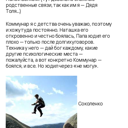
родственные связи, так как им я — Дядя
Толя...)
Коммунар я с детства очень уважаю, поэтому
и хожу туда постоянно. Наташка его
откровенно и честно боялась, Папа ходил его
плохо — только после долгих уговоров.
Техника у него — дай бог каждому, какие
другие психологические места —
пожалуйста, а вот конкретно Коммунар —
боялся, и все. Но ходил через «не могу».
Соколенко