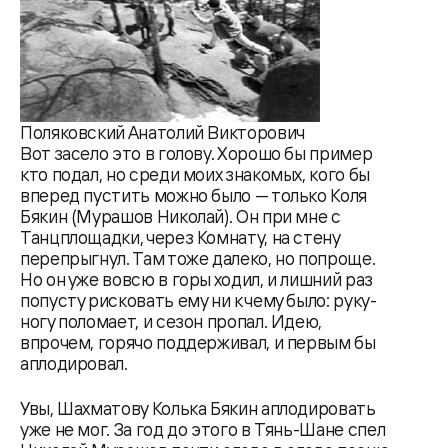
Поляковский Анатолий Викторович
Вот засело это в голову. Хорошо бы пример
кто подал, но среди моих знакомых, кого бы
вперед пустить можно было — только Коля
Бякин (Мурашов Николай). Он при мне с
Танцплощадки, через Комнату, на стену
перепрыгнул. Там тоже далеко, но попроще.
Но он уже вовсю в горы ходил, и лишний раз
попусту рисковать ему ни к чему было: руку-
ногу поломает, и сезон пропал. Идею,
впрочем, горячо поддерживал, и первым бы
аплодировал.
Увы, Шахматову Колька Бякин аплодировать
уже не мог. За год до этого в Тянь-Шане спел