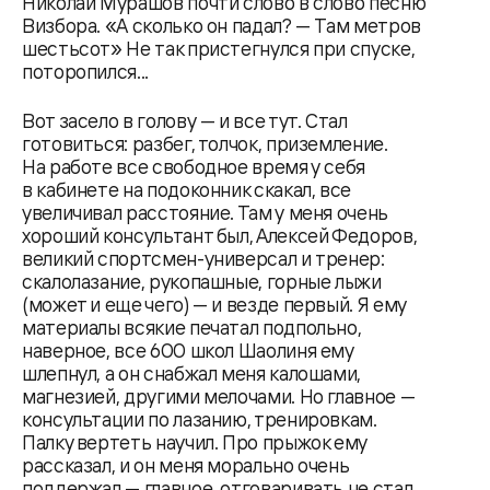
Николай Мурашов почти слово в слово песню
Визбора. «А сколько он падал? — Там метров
шестьсот» Не так пристегнулся при спуске,
поторопился...
Вот засело в голову — и все тут. Стал
готовиться: разбег, толчок, приземление.
На работе все свободное время у себя
в кабинете на подоконник скакал, все
увеличивал расстояние. Там у меня очень
хороший консультант был, Алексей Федоров,
великий спортсмен-универсал и тренер:
скалолазание, рукопашные, горные лыжи
(может и еще чего) — и везде первый. Я ему
материалы всякие печатал подпольно,
наверное, все 600 школ Шаолиня ему
шлепнул, а он снабжал меня калошами,
магнезией, другими мелочами. Но главное —
консультации по лазанию, тренировкам.
Палку вертеть научил. Про прыжок ему
рассказал, и он меня морально очень
поддержал — главное, отговаривать не стал,