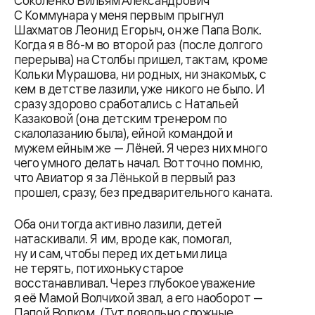
Соколенко Вильям Александрович
С Коммунара у меня первым прыгнул
Шахматов Леонид Егорыч, он же Папа Волк.
Когда я в 86-м во второй раз (после долгого
перерыва) на Столбы пришел, так там, кроме
Кольки Мурашова, ни родных, ни знакомых, с
кем в детстве лазили, уже никого не было. И
сразу здорово сработались с Натальей
Казаковой (она детским тренером по
скалолазанию была), ейной командой и
мужем ейным же — Лёней. Я через них много
чего умного делать начал. Вот точно помню,
что Авиатор я за Лёнькой в первый раз
прошел, сразу, без предварительного каната.
Оба они тогда активно лазили, детей
натаскивали. Я им, вроде как, помогал,
ну и сам, чтобы перед их детьми лица
не терять, потихоньку старое
восстанавливал. Через глубокое уважение
я её Мамой Волчихой звал, а его наоборот —
Папой Волком. (Тут довольно сложные