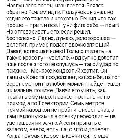
Наслушался песен, называется. Боялся
обратно Роялем идти. Ползунок он знал, но
ходил его тяжело и неохотно. Решил, что так
проще — прыг, и все. Ну ни фига себе — прыг!
Но отговаривать его, если решил,
бесполезно. Ладно, думаю, дело хорошее —
долетит, пример подаст вдохновляющий.
Давай, воплощай идею! Только глядеть на
такую красоту — увольте. А вдруг не долетит,
я же после этого не спущусь — такой удар по
психике... Меня же Кондратий хватит. Он
танцы у Креста продолжает, как зомби, на тот
берег смотрит, в любой момент пойдет. Ушел
я к малине, пониже. Давай его учить, как
прыгать ему надо. Главное, прыгать не по
прямой, а по Траектории. Семь метров
прямой наводкой не пройти, снесет вниз, а
там наклон у камня в стенку переходит — не
уцепишься ни за что. А если прыгать с
запасом, вверх, есть шанс, что и донесет.
Когда прямая скорость кончится, то еще