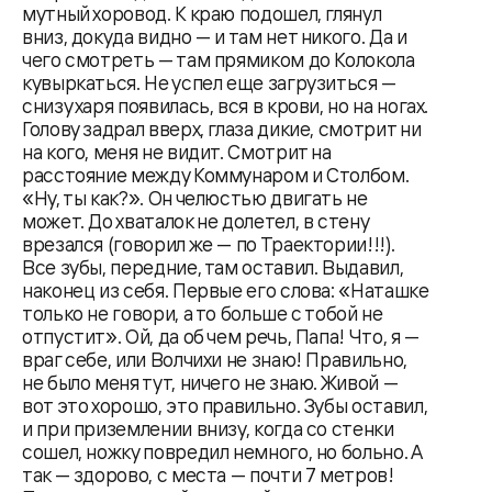
мутный хоровод. К краю подошел, глянул
вниз, докуда видно — и там нет никого. Да и
чего смотреть — там прямиком до Колокола
кувыркаться. Не успел еще загрузиться —
снизу харя появилась, вся в крови, но на ногах.
Голову задрал вверх, глаза дикие, смотрит ни
на кого, меня не видит. Смотрит на
расстояние между Коммунаром и Столбом.
«Ну, ты как?». Он челюстью двигать не
может. До хваталок не долетел, в стену
врезался (говорил же — по Траектории!!!).
Все зубы, передние, там оставил. Выдавил,
наконец из себя. Первые его слова: «Наташке
только не говори, а то больше с тобой не
отпустит». Ой, да об чем речь, Папа! Что, я —
враг себе, или Волчихи не знаю! Правильно,
не было меня тут, ничего не знаю. Живой —
вот это хорошо, это правильно. Зубы оставил,
и при приземлении внизу, когда со стенки
сошел, ножку повредил немного, но больно. А
так — здорово, с места — почти 7 метров!