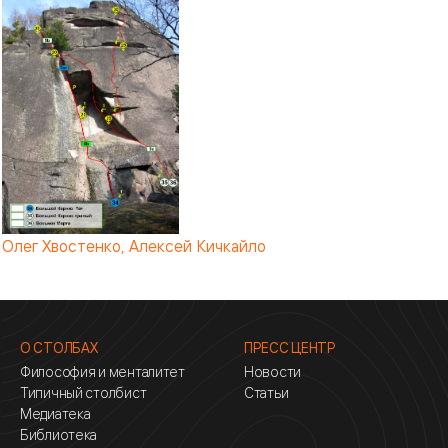
Олег Хвостенко, Алексей Кичкайло
О СТОЛБАХ
ПРЕСС ЦЕНТР
Философия и менталитет
Новости
Типичный столбист
Статьи
Медиатека
Библиотека