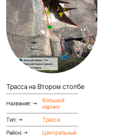
Трасса на Втором столбе
Большой
Название: →
карниз
Тип: →
Трасса
Район: →
Центральный