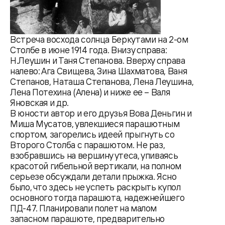
Встреча восхода солнца Беркутами на 2-ом
Столбе в июне 1914 года. Внизу справа:
Н.Леушин и Таня Степанова. Вверху справа
налево: Ага Свищева, Зина Шахматова, Ваня
Степанов, Наташа Степанова, Лена Леушина,
Лена Потехина (Алена) и ниже ее – Валя
Яновская и др.
В юности автор и его друзья Вова Деньгин и
Миша Мусатов, увлекшиеся парашютным
спортом, загорелись идеей прыгнуть со
Второго Столба с парашютом. Не раз,
взобравшись на вершину утеса, упиваясь
красотой гибельной вертикали, на полном
серьезе обсуждали детали прыжка. Ясно
было, что здесь не успеть раскрыть купол
основного тогда парашюта, надежнейшего
ПД-47. Планировали полет на малом
запасном парашюте, предварительно