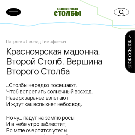
БЛОК ССЫЛОК ↗
Петренко Леонид Тимофеевич
Красноярская мадонна.
Второй Столб. Вершина
Второго Столба
...Столбы нередко посещают,
Чтоб встретить солнечный восход.
Наверх заранее взлетают
И ждут как вспыхнет небосвод.
Но чу... падут на землю росы,
И в небе утро заблестит,
Во мгле очертятся утесы