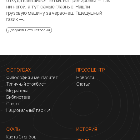
откуда взявшиеся тетки. На тренировки — так
ни ногой, а тут самые главные. Нашли
грузовую машину за червонец. Тщедушный
газик —...
Драгунов Петр Петрович
О СТОЛБАХ
ПРЕСС ЦЕНТР
Философия и менталитет
Новости
Типичный столбист
Статьи
Медиатека
Библиотека
Спорт
Национальный парк ↗
СКАЛЫ
ИСТОРИЯ
Карта Столбов