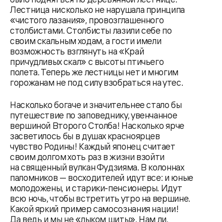
Лестница нисколько не нарушала принципа
«чистого лазания», провозглашенного
столбистами. Столбисты лазили себе по
своим скальным ходам, а гости имели
возможность взглянуть на «Край
причудливых скал» с высоты птичьего
полета. Теперь же лестницы нет и многим
горожанам не под силу взобраться на утес.
Насколько богаче и значительнее стало бы
путешествие по заповеднику, увенчанное
вершиной Второго Столба! Насколько ярче
засветилось бы в душах красноярцев
чувство Родины! Каждый японец считает
своим долгом хоть раз в жизни взойти
на священный вулкан Фудзияма. В колоннах
паломников — восходителей идут все: и юные
молодожены, и старики-пенсионеры. Идут
всю ночь, чтобы встретить утро на вершине.
Какой яркий пример самосознания нации!
Да ведь и мы не «лыком шиты». Нам ли,