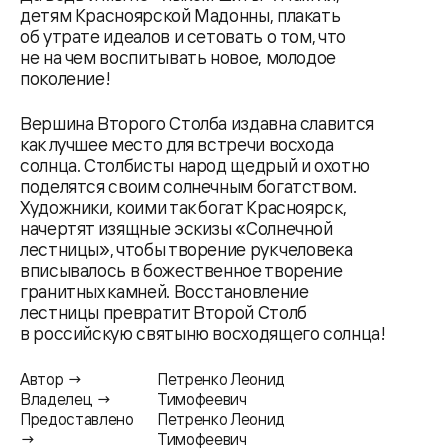
детям Красноярской Мадонны, плакать
об утрате идеалов и сетовать о том, что
не на чем воспитывать новое, молодое
поколение!
Вершина Второго Столба издавна славится
как лучшее место для встречи восхода
солнца. Столбисты народ щедрый и охотно
поделятся своим солнечным богатством.
Художники, коими так богат Красноярск,
начертят изящные эскизы «Солнечной
лестницы», чтобы творение рук человека
вписывалось в божественное творение
гранитных камней. Восстановление
лестницы превратит Второй Столб
в российскую святыню восходящего солнца!
Автор →
Петренко Леонид
Владелец →
Тимофеевич
Предоставлено
Петренко Леонид
→
Тимофеевич