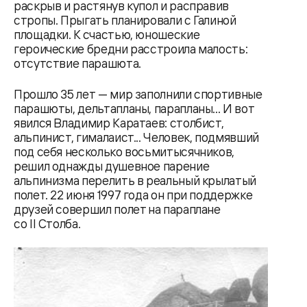
раскрыв и растянув купол и расправив
стропы. Прыгать планировали с Галиной
площадки. К счастью, юношеские
героические бредни расстроила малость:
отсутствие парашюта.
Прошло 35 лет — мир заполнили спортивные
парашюты, дельтапланы, парапланы... И вот
явился Владимир Каратаев: столбист,
альпинист, гималаист... Человек, подмявший
под себя несколько восьмитысячников,
решил однажды душевное парение
альпинизма перелить в реальный крылатый
полет. 22 июня 1997 года он при поддержке
друзей совершил полет на параплане
со II Столба.