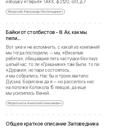
избушку «Перья». ГАКК, ф.2120, оп.1.,д.7
Яворский Александр Леопольдович
Байки от столбистов - III. Ах, как мы
пели...
Вот уже и не вспомнить, с какой из компаний
мы тогда поспорили, — мы, «Веселые
ребята», обещавшие петь частушки без пауз
целый час; то ли «Грешники» там были, то ли
«Дураки», но пари состоялось,
и мы собрались. Нас бы и троих хватило:
Дуська, Борисена да я — но расселось нас
на полочке Колокола 15 певцов, да еще
мы усилились Веней...
Ферапонтов Анатолий Николаевич
Общее краткое описание Заповедника