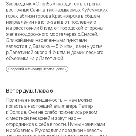
Заповедник «Столбы» находится в отрогах
восточных Саян, в так называемых Куйсумских
горах, вблизи города Красноярска в общем
направлении на юго-запад от последнего
и в расстоянии 8 клм. от городской стороны
железнодорожного моста через р.Енисей.
Ближайшими населенными пунктами
являются: д.Базаиха — 5 ½ клм., дачи у устья
р.Лалетиной около 4 ½ клм. и домик лесного
объезчика на р.Лалетиной...
Яворский Александр Леопольдович
Ветер душ. Глава 6
Приятная неожиданность — нам можно
попасть в настоящий альплагерь Талгар
к Володе. Они не слабо прижились рядом
с местной пекарней и зовут нас —
огородников к себе в гости. Ну мы новичками
и собрались. Руководили поездкой невесть