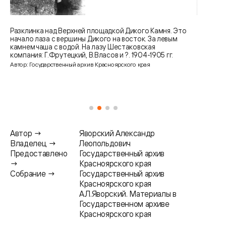
Разклинка над Верхней площадкой Дикого Камня. Это
начало лаза с вершины Дикого на восток. За левым
камнем чаша с водой. На лазу Шестаковская
компания: Г.Фрутецкий, В.Власов и ?. 1904-1905 гг.
Автор: Государственный архив Красноярского края
Автор →
Яворский Александр
Владелец →
Леопольдович
Предоставлено
Государственный архив
→
Красноярского края
Собрание →
Государственный архив
Красноярского края
А.Л.Яворский. Материалы в
Государственном архиве
Красноярского края