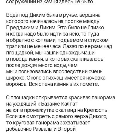
сооружений из камня здесь не было.
Вода под Диким была в ручье, вершина
которого начиналась на тропке между
Преддиким и Диким. Это было не близко
и когда надо было идти за нею, то туда
и обратно с котлами, подъемом и спуском
тратили не менее часа. Лазая по верхам над
площадкой, мы нашли однажды чаши
в поводе камня, в которых скапливалось
после дождя много воды, чем
мы и пользовались впоследствии очень
широко. Около этих чаш имеется ночевка
воронов. Вся стена камня в их помете.
С площадки открывается красивая панорама
на уходящий к Базаихе Калтат
на юг в промежутке скал вид на Крепость.
Если же смотреть с самого верха Дикого,
то круговая панорама захватывает
добавочно Развалы и Второй