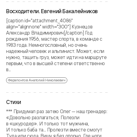
Восходители. Евгений Бакалейников
[caption id="attachment_4086"
align="alignnone" width="300"] Кузнецов
Александр Владимирович[/caption] Год
рождения 1956, мастер спорта, в команде с
1983 года. Немногословный, но очень
надежный человек и альпинист. Может, если
нужно, тащить груз, может идти на маршруте
первым, что в высшей степени ответственно
в...
Ферапонтов Анатолий Николаевич
Стихи
*** Придумал раз затею Олег — наш гренадер:
«Довольно разлагаться, Полезли
в «шкуродер». И только тот мужчина,
И только баба та... Пролезти вместе смогут
Туда или сюда. Вишу я без опорно, Где ноги,