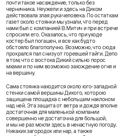
почти такое насаждение, только без
черничника. Неужели и здесь на Диком
действовала злая рука человека. По остаткам
газет около стоянки мы узнали, что перед
нами был с компанией В.Митич и при встрече
спросили его. Оказалось, что при уходе
костер был погашен, и все как будто
обстояло благополучно. Возможно, что сюда
прокрался пал снизу от горевшей тайги. Депо
в том, что с востока Дикий сильно порос
мхами и по ним возможно захождение огня и
на вершину.
Сама стоянка находится около юго-западной
стенки самой вершины Дикого, которою
защищена площадка с небольшим наклоном
над ней. Эта защита от ветра и дождя вполне
достаточная для маленькой компании
совершенно не достаточна для большой,
и мы не раз мокли здесь в ненастную погоду.
Никаких загородок или нар, а также