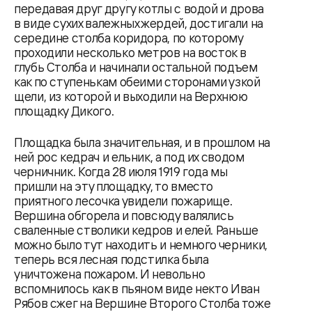
передавая друг другу котлы с водой и дрова
в виде сухих валежных жердей, достигали на
середине столба коридора, по которому
проходили несколько метров на восток в
глубь Столба и начинали остальной подъем
как по ступенькам обеими сторонами узкой
щели, из которой и выходили на Верхнюю
площадку Дикого.
Площадка была значительная, и в прошлом на
ней рос кедрач и ельник, а под их сводом
черничник. Когда 28 июля 1919 года мы
пришли на эту площадку, то вместо
приятного лесочка увидели пожарище.
Вершина обгорела и повсюду валялись
сваленные стволики кедров и елей. Раньше
можно было тут находить и немного черники,
теперь вся лесная подстилка была
уничтожена пожаром. И невольно
вспомнилось как в пьяном виде некто Иван
Рябов сжег на Вершине Второго Столба тоже