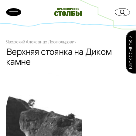
БЛОК ССЫЛОК ↗
Яворский Александр Леопольдович
Верхняя стоянка на Диком
камне