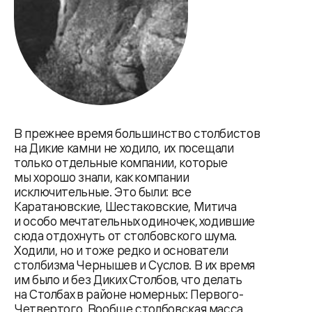
В прежнее время большинство столбистов
на Дикие камни не ходило, их посещали
только отдельные компании, которые
мы хорошо знали, как компании
исключительные. Это были: все
Каратановские, Шестаковские, Митича
и особо мечтательных одиночек, ходившие
сюда отдохнуть от столбовского шума.
Ходили, но и тоже редко и основатели
столбизма Чернышев и Суслов. В их время
им было и без Диких Столбов, что делать
на Столбах в районе номерных: Первого-
Четвертого. Вообще столбовская масса