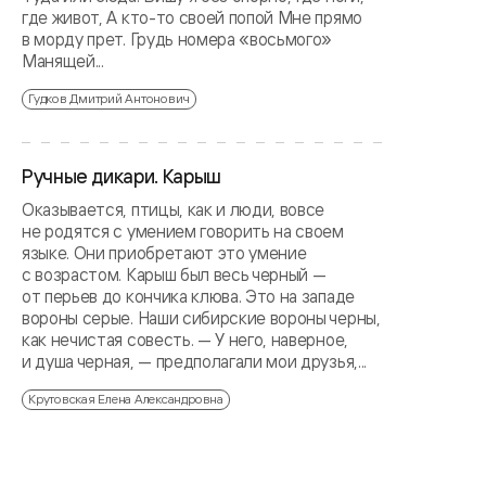
где живот, А кто-то своей попой Мне прямо
в морду прет. Грудь номера «восьмого»
Манящей...
Гудков Дмитрий Антонович
Ручные дикари. Карыш
Оказывается, птицы, как и люди, вовсе
не родятся с умением говорить на своем
языке. Они приобретают это умение
с возрастом. Карыш был весь черный —
от перьев до кончика клюва. Это на западе
вороны серые. Наши сибирские вороны черны,
как нечистая совесть. — У него, наверное,
и душа черная, — предполагали мои друзья,...
Крутовская Елена Александровна