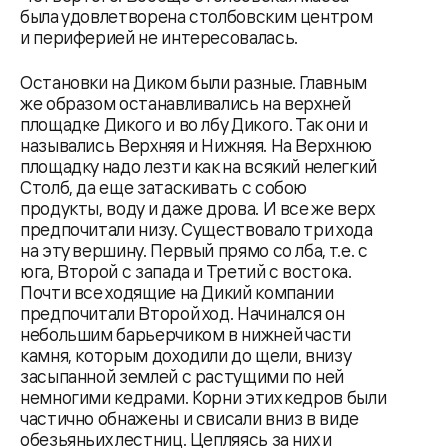
была удовлетворена столбовским центром
и периферией не интересовалась.
Остановки на Диком были разные. Главным
же образом останавливались на верхней
площадке Дикого и во лбу Дикого. Так они и
назывались Верхняя и Нижняя. На Верхнюю
площадку надо лезти как на всякий нелегкий
Столб, да еще затаскивать с собою
продукты, воду и даже дрова. И все же верх
предпочитали низу. Существовало три хода
на эту вершину. Первый прямо со лба, т.е. с
юга, Второй с запада и Третий с востока.
Почти все ходящие на Дикий компании
предпочитали Второй ход. Начинался он
небольшим барьерчиком в нижней части
камня, которым доходили до щели, внизу
засыпанной землей с растущими по ней
немногими кедрами. Корни этих кедров были
частично обнажены и свисали вниз в виде
обезьяньих лестниц. Цепляясь за них и