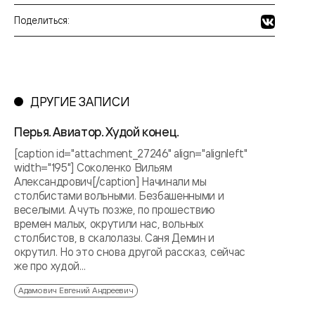
Поделиться:
ДРУГИЕ ЗАПИСИ
Перья. Авиатор. Худой конец.
[caption id="attachment_27246" align="alignleft"
width="195"] Соколенко Вильям
Александрович[/caption] Начинали мы
столбистами вольными. Безбашенными и
веселыми. А чуть позже, по прошествию
времен малых, окрутили нас, вольных
столбистов, в скалолазы. Саня Демин и
окрутил. Но это снова другой рассказ, сейчас
же про худой...
Адамович Евгений Андреевич