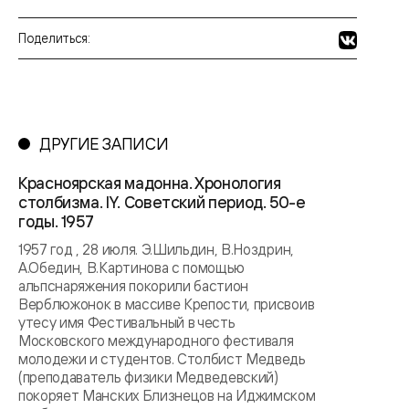
Поделиться:
ДРУГИЕ ЗАПИСИ
Красноярская мадонна. Хронология
столбизма. IY. Советский период. 50-е
годы. 1957
1957 год , 28 июля. Э.Шильдин, В.Ноздрин,
А.Обедин, В.Картинова с помощью
альпснаряжения покорили бастион
Верблюжонок в массиве Крепости, присвоив
утесу имя Фестивальный в честь
Московского международного фестиваля
молодежи и студентов. Столбист Медведь
(преподаватель физики Медведевский)
покоряет Манских Близнецов на Иджимском