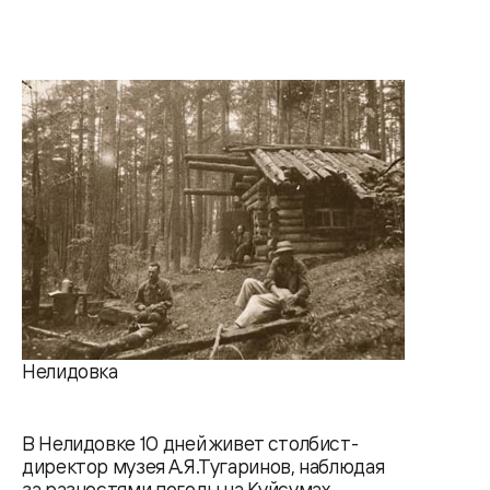
Нелидовка
В Нелидовке 10 дней живет столбист-
директор музея А.Я.Тугаринов, наблюдая
за разностями погоды на Куйсумах