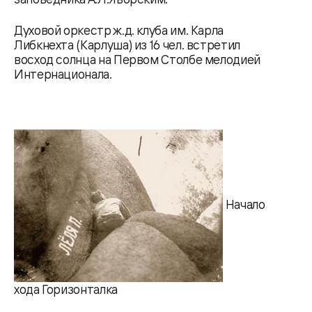
Духовой оркестр ж.д. клуба им. Карла
Либкнехта (Карлуша) из 16 чел. встретил
восход солнца на Первом Столбе мелодией
Интернационала.
Начало
хода Горизонталка