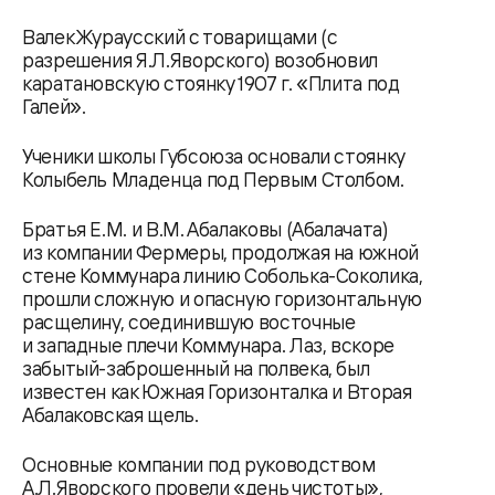
Валек Жураусский с товарищами (с
разрешения Я.Л.Яворского) возобновил
каратановскую стоянку 1907 г. «Плита под
Галей».
Ученики школы Губсоюза основали стоянку
Колыбель Младенца под Первым Столбом.
Братья Е.М. и В.М. Абалаковы (Абалачата)
из компании Фермеры, продолжая на южной
стене Коммунара линию Соболька-Соколика,
прошли сложную и опасную горизонтальную
расщелину, соединившую восточные
и западные плечи Коммунара. Лаз, вскоре
забытый-заброшенный на полвека, был
известен как Южная Горизонталка и Вторая
Абалаковская щель.
Основные компании под руководством
А.Л.Яворского провели «день чистоты»,