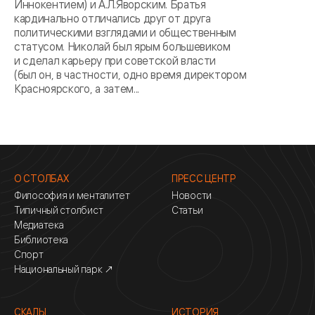
Иннокентием) и А.Л.Яворским. Братья
кардинально отличались друг от друга
политическими взглядами и общественным
статусом. Николай был ярым большевиком
и сделал карьеру при советской власти
(был он, в частности, одно время директором
Красноярского, а затем...
О СТОЛБАХ
ПРЕСС ЦЕНТР
Философия и менталитет
Новости
Типичный столбист
Статьи
Медиатека
Библиотека
Спорт
Национальный парк ↗
СКАЛЫ
ИСТОРИЯ