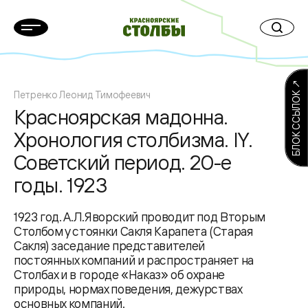
БЛОК ССЫЛОК ↗
Петренко Леонид Тимофеевич
Красноярская мадонна.
Хронология столбизма. IY.
Советский период. 20-е
годы. 1923
1923 год. А.Л.Яворский проводит под Вторым
Столбом у стоянки Сакля Карапета (Старая
Сакля) заседание представителей
постоянных компаний и распространяет на
Столбах и в городе «Наказ» об охране
природы, нормах поведения, дежурствах
основных компаний.