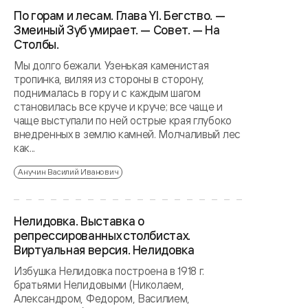
По горам и лесам. Глава YI. Бегство. —
Змеиный Зуб умирает. — Совет. — На
Столбы.
Мы долго бежали. Узенькая каменистая
тропинка, виляя из стороны в сторону,
поднималась в гору и с каждым шагом
становилась вce круче и круче; все чаще и
чаще выступали по ней острые края глубоко
внедренных в землю камней. Молчаливый лес
как...
Анучин Василий Иванович
Нелидовка. Выставка о
репрессированных столбистах.
Виртуальная версия. Нелидовка
Избушка Нелидовка построена в 1918 г.
братьями Нелидовыми (Николаем,
Александром, Федором, Василием,