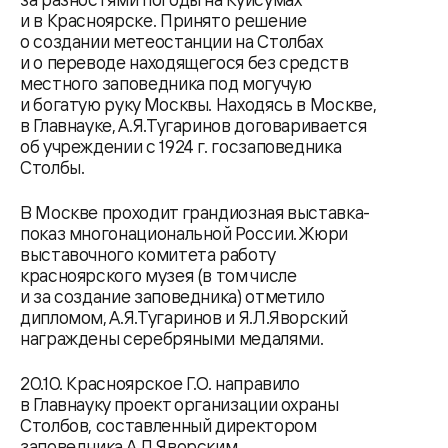
и в Красноярске. Принято решение
о создании метеостанции на Столбах
и о переводе находящегося без средств
местного заповедника под могучую
и богатую руку Москвы. Находясь в Москве,
в Главнауке, А.Я.Тугаринов договаривается
об учреждении с 1924 г. госзаповедника
Столбы.
В Москве проходит грандиозная выставка-
показ многонациональной России. Жюри
выставочного комитета работу
красноярского музея (в том числе
и за создание заповедника) отметило
дипломом, А.Я.Тугаринов и Я.Л.Яворский
награждены серебряными медалями.
20.10. Красноярское Г.О. направило
в Главнауку проект организации охраны
Столбов, составленный директором
заповедника А.Л.Яворским.