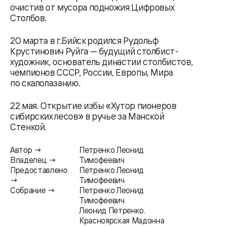
очистив от мусора подножия Цифровых
Столбов.
20 марта в г.Бийск родился Рудольф
Крустинович Руйга — будущий столбист-
художник, основатель династии столбистов,
чемпионов СССР, России, Европы, Мира
по скалолазанию.
22 мая. Открытие избы «Хутор пионеров
сибирских лесов» в ручье за Манской
Стенкой.
Автор →
Петренко Леонид
Владелец →
Тимофеевич
Предоставлено
Петренко Леонид
→
Тимофеевич
Собрание →
Петренко Леонид
Тимофеевич
Леонид Петренко.
Красноярская Мадонна