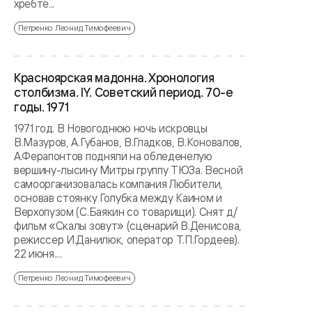
хребте...
Петренко Леонид Тимофеевич
Красноярская мадонна. Хронология
столбизма. IY. Советский период. 70-е
годы. 1971
1971 год. В Новогоднюю ночь искровцы
В.Мазуров, А.Губанов, В.Гладков, В.Коновалов,
А.Ферапонтов подняли на обледенелую
вершину-лысину Митры группу ТЮЗа. Весной
самоорганизовалась компания Любители,
основав стоянку Голубка между Каином и
Верхопузом (С.Баякин со товарищи). Снят д/
фильм «Скалы зовут» (сценарий В.Денисова,
режиссер И.Данилюк, оператор Т.П.Гордеев).
22 июня....
Петренко Леонид Тимофеевич