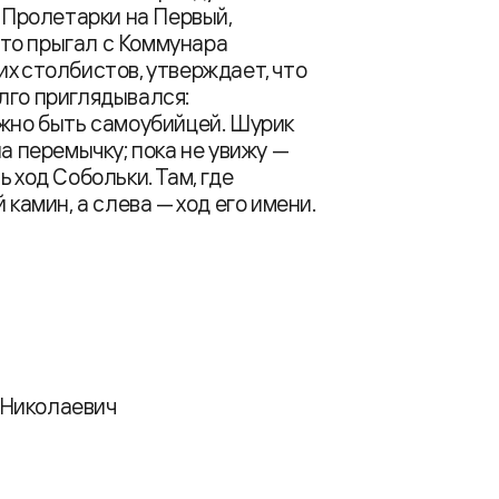
с Пролетарки на Первый,
о-то прыгал с Коммунара
их столбистов, утверждает, что
долго приглядывался:
ужно быть самоубийцей. Шурик
а перемычку; пока не увижу —
 ход Собольки. Там, где
 камин, а слева — ход его имени.
 Николаевич