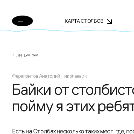
КАРТА СТОЛБОВ
← ЛИТЕРАТУРА
Ферапонтов Анатолий Николаевич
Байки от столбистов
пойму я этих ребя
Есть на Столбах несколько таких мест, где, п