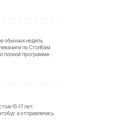
не обычных недель
леванили по Столбам.
по полной программе.
том 15-17 лет.
втобус и отправлялись