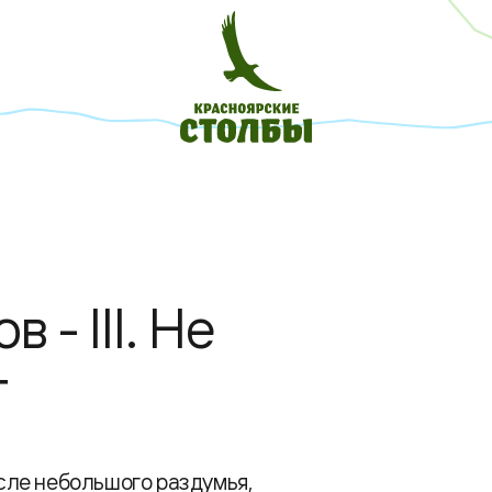
 - III. Не
т
осле небольшого раздумья,