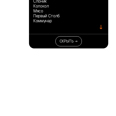
Слоник
Колокол
Мясо
Первый Столб
Коммунар
↓
СКРЫТЬ →