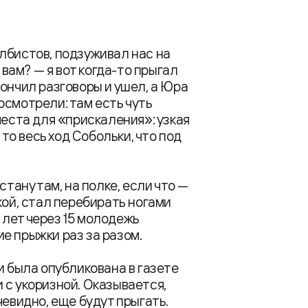
лбистов, подзуживал нас на
 вам? — я вот когда-то прыгал
ончил разговоры и ушел, а Юра
осмотрели: там есть чуть
места для «прискаления»: узкая
 то весь ход Собольки, что под
стану там, на полке, если что —
кой, стал перебирать ногами
о лет через 15 молодежь
е прыжки раз за разом.
а и была опубликована в газете
 с укоризной. Оказывается,
чевидно, еще будут прыгать.