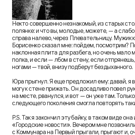
Некто совершенно незнакомый, из старых сто
полянке: и что вы, молодые, можете, — а слабо
справа налево, через Плевательницу. Мужик к
Борисенко сказал мне: пойдем, посмотрим? П
наклонная плита для разбега, но очень мало 
полка, и если — лбом в стену, если отпрянешь,
ногами — твой, внизу подберут бездыханного.
Юра прыгнул. Я еще предложил ему: давай, я в
могу к стене прижать. Он досадливо повел ру
на месте, рванулся, и вот — он уже там. Тольк
следующего поколения смогла повторять таки
P.S. Так я закончил эту байку, в таком виде он
«Городские новости». Вечером мне позвонили
с Коммунара на Первый прыгали, прыгают и, о