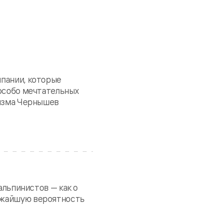
мпании, которые
 особо мечтательных
бизма Чернышев
альпинистов — как о
лижайшую вероятность