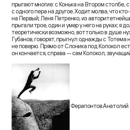
прыгают многие: с Конька на Втором столбе, 
с одного пера на другое. Ходит молва, что кт
на Первый; Леня Петренко, из авторитетнейш
прыгали трое, один и умер у него на руках; я 
теоретически возможно, вот только в душе н
Губанов, говорят, прыгнул однажды с Тотема н
не поверю. Прямо от Слоника под Колокол есть
он кончается, справа — сам Колокол, звучащий
Ферапонтов Анатолий