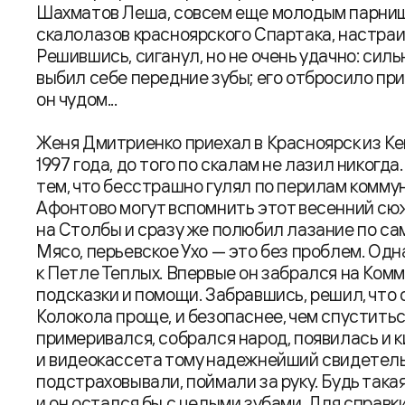
Шахматов Леша, совсем еще молодым парниш
скалолазов красноярского Спартака, настраив
Решившись, сиганул, но не очень удачно: сил
выбил себе передние зубы; его отбросило при
он чудом...
Женя Дмитриенко приехал в Красноярск из Ке
1997 года, до того по скалам не лазил никогд
тем, что бесстрашно гулял по перилам комму
Афонтово могут вспомнить этот весенний сю
на Столбы и сразу же полюбил лазание по са
Мясо, перьевское Ухо — это без проблем. О
к Петле Теплых. Впервые он забрался на Комм
подсказки и помощи. Забравшись, решил, что 
Колокола проще, и безопаснее, чем спустить
примеривался, собрался народ, появилась и к
и видеокассета тому надежнейший свидетель.
подстраховывали, поймали за руку. Будь така
и он остался бы с целыми зубами. Для справк