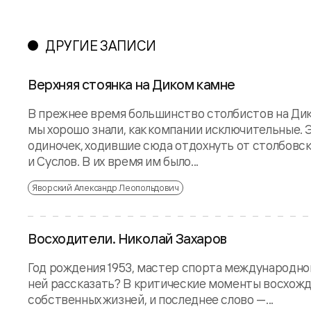
ДРУГИЕ ЗАПИСИ
Верхняя стоянка на Диком камне
В прежнее время большинство столбистов на Дики
мы хорошо знали, как компании исключительные. 
одиночек, ходившие сюда отдохнуть от столбовск
и Суслов. В их время им было...
Яворский Александр Леопольдович
Восходители. Николай Захаров
Год рождения 1953, мастер спорта международного
ней рассказать? В критические моменты восхожд
собственных жизней, и последнее слово —...