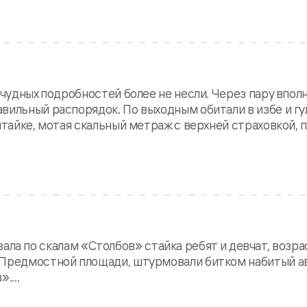
 чудных подробностей более не несли. Через пару впол
вильный распорядок. По выходным обитали в избе и гу
итайке, мотая скальный метраж с верхней страховкой, 
ла по скалам «Столбов» стайка ребят и девчат, возрас
 Предмостной площади, штурмовали битком набитый а
....