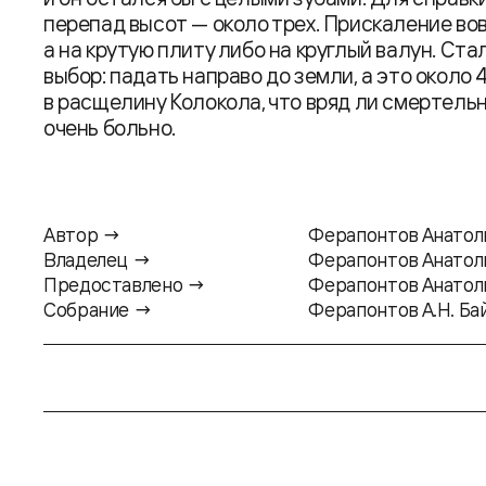
перепад высот — около трех. Прискаление вов
а на крутую плиту либо на круглый валун. Стал
выбор: падать направо до земли, а это около 
в расщелину Колокола, что вряд ли смертельн
очень больно.
Автор →
Ферапонтов Анатол
Владелец →
Ферапонтов Анатол
Предоставлено →
Ферапонтов Анатол
Собрание →
Ферапонтов А.Н. Байк