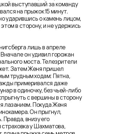
кой выступавший за команду
ался на прыжок 15 минут.
ьно ударившись о камень лицом,
 этом в сторону, и не удержись
нигсберга лишь в апреле
а. Вначале он удивил горожан
нального моста. Телезрители
жет. Затем Женя пришел
мым трудным ходам: Пятна,
днажды примеривался даже
унар в одиночку, без чьей-либо
спрыгнуть с вершины в сторону
ся лазанием. Покуда Женя
инокамера. Он прыгнул,
 Правда, внизу его
я страховка у Шахматова,
и: длина прыжка семь метров,