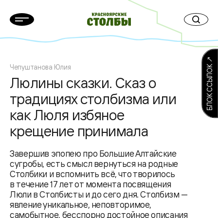
БЛОК ССЫЛОК ↗
Чепуштанова Юлия
Люлины сказки. Сказ о
традициях столбизма или
как Люля избяное
крещение принимала
Завершив эпопею про Большие Алтайские
сугробы, есть смысл вернуться на родные
Столбики и вспомнить всё, что творилось
в течение 17 лет от момента посвящения
Люли в Столбисты и до сего дня. Столбизм —
явление уникальное, неповторимое,
самобытное, бесспорно достойное описания