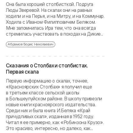
Она была хорошей столбисткой. Подруга
Люды Зверевой. На скалах они на равных
ходили и на Перья, и на Митру, и на Коммунар.
Ходила c Иваном Филипповичем Беляком.
Мне запомнилась Ира тем, что она всегда
стремилась участвовать в походах на Дикие...
Абрамов Борис Николаевич
Сказания о Столбах и столбистах.
Первая скала
Первую информацию о скалах, точнее,
«Красноярских Столбах» я получил еще
в третьем классе сельской школы
в Большеулуйском районе. В школу привезли
новые книги красноярского издательства.
Среди них и была книга И.Беляка «Край
причудливых скал», изданная в 1952 году.
Читал я ее примерно, как «Робинзона Крузо».
Это красиво, интересно, но далеко, как...