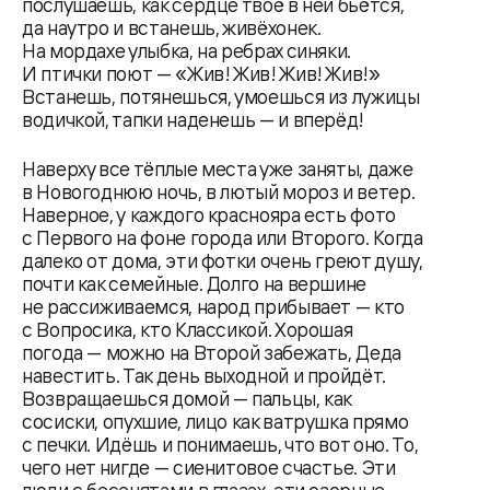
послушаешь, как сердце твоё в ней бьётся,
да наутро и встанешь, живёхонек.
На мордахе улыбка, на ребрах синяки.
И птички поют — «Жив! Жив! Жив! Жив!»
Встанешь, потянешься, умоешься из лужицы
водичкой, тапки наденешь — и вперёд!
Наверху все тёплые места уже заняты, даже
в Новогоднюю ночь, в лютый мороз и ветер.
Наверное, у каждого краснояра есть фото
с Первого на фоне города или Второго. Когда
далеко от дома, эти фотки очень греют душу,
почти как семейные. Долго на вершине
не рассиживаемся, народ прибывает — кто
с Вопросика, кто Классикой. Хорошая
погода — можно на Второй забежать, Деда
навестить. Так день выходной и пройдёт.
Возвращаешься домой — пальцы, как
сосиски, опухшие, лицо как ватрушка прямо
с печки. Идёшь и понимаешь, что вот оно. То,
чего нет нигде — сиенитовое счастье. Эти