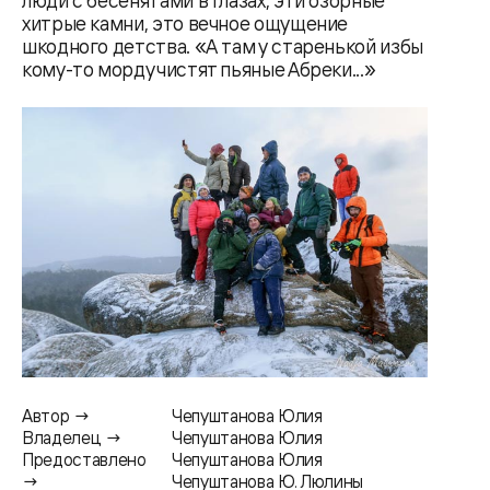
люди с бесенятами в глазах, эти озорные
хитрые камни, это вечное ощущение
шкодного детства. «А там у старенькой избы
кому-то морду чистят пьяные Абреки...»
Автор →
Чепуштанова Юлия
Владелец →
Чепуштанова Юлия
Предоставлено
Чепуштанова Юлия
→
Чепуштанова Ю. Люлины