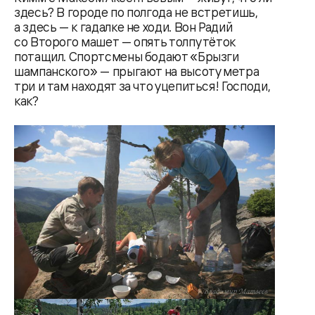
здесь? В городе по полгода не встретишь,
а здесь — к гадалке не ходи. Вон Радий
со Второго машет — опять толпу тёток
потащил. Спортсмены бодают «Брызги
шампанского» — прыгают на высоту метра
три и там находят за что уцепиться! Господи,
как?