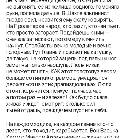
летучая! Переведя дыхание, Люля решила
не выгонять её из жилища родного, поменяла
руки, полезла дальше. В Шахте альпинист
гнездо свил, нравится ему скалу ковырять.
На Пролетарке народ, кто лазит, кто чай пьёт,
кто просто загорает. Подойдёшь к ним —
сначала затискают, потом еду клянчить
начнут. Столбисты вечно молодые и вечно
голодные. Тут Главный позовёт на катушку,
да такую, на которой зацепы под пальцы ног
заметны только наощупь. Люля никак
не может понять, КАК этот толстопуз весом
больше сотни килограммов, умудряется
держаться на этих драпиздюлинках. Люля
стоит, корячится, психует полчаса, час,
а потом раз — и залезет! Как будто скала
живая и ждёт, смотрит, сколько сил
ты ей отдашь, прежде чем пустить тебя.
На каждом ходике, на каждом камне кто-то
лезет, кто-то ходит, карабкается. Вон Васька
Кимм с Максом Аксентьевым — живут, что ли