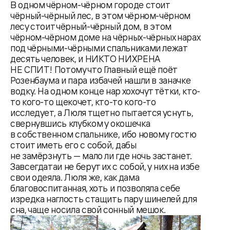
В одном чёрном-чёрном городе стоит
чёрный-чёрный лес, в этом чёрном-чёрном
лесу стоит чёрный-чёрный дом, в этом
чёрном-чёрном доме на чёрных-чёрных нарах
под чёрными-чёрными спальниками лежат
десять человек, и НИКТО НИХРЕНА
НЕ СПИТ! Потому что Главный ещё поёт
Розенбаума и пара избачей нашли в заначке
водку. На одном конце нар хохочут тётки, кто-
то кого-то щекочет, кто-то кого-то
исследует, а Люля тщетно пытается уснуть,
свернувшись клубком у окошечка
в собственном спальнике, ибо новому гостю
стоит иметь его с собой, дабы
не замёрзнуть — мало ли где ночь застанет.
Завсегдатаи не берут их с собой, у них на избе
свои одеяла. Люля же, как дама
благовоспитанная, хоть и позволяла себе
изредка наглость стащить пару шинелей для
сна, чаще носила свой сонный мешок.