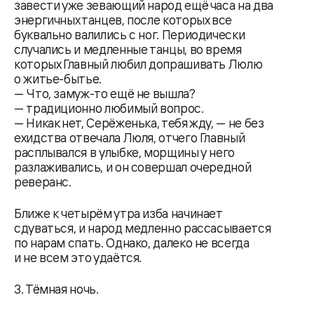
завести уже зевающий народ ещё часа на два
энергичных танцев, после которых все
буквально валились с ног. Периодически
случались и медленные танцы, во время
которых Главный любил допрашивать Люлю
о житье-бытье.
— Что, замуж-то ещё не вышла?
— традиционно любимый вопрос.
— Никак нет, Серёженька, тебя жду, — не без
ехидства отвечала Люля, отчего Главный
расплывался в улыбке, морщины у него
разлаживались, и он совершал очередной
реверанс.
Ближе к четырём утра изба начинает
сдуваться, и народ медленно рассасывается
по нарам спать. Однако, далеко не всегда
и не всем это удаётся.
3. Тёмная ночь.