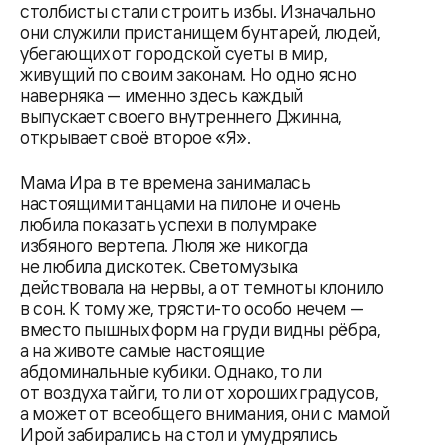
столбисты стали строить избы. Изначально
они служили пристанищем бунтарей, людей,
убегающих от городской суеты в мир,
живущий по своим законам. Но одно ясно
наверняка — именно здесь каждый
выпускает своего внутреннего Джинна,
открывает своё второе «Я».
Мама Ира в те времена занималась
настоящими танцами на пилоне и очень
любила показать успехи в полумраке
избяного вертепа. Люля же никогда
не любила дискотек. Светомузыка
действовала на нервы, а от темноты клонило
в сон. К тому же, трясти-то особо нечем —
вместо пышных форм на груди видны рёбра,
а на животе самые настоящие
абдоминальные кубики. Однако, то ли
от воздуха тайги, то ли от хороших градусов,
а может от всеобщего внимания, они с мамой
Ирой забирались на стол и умудрялись