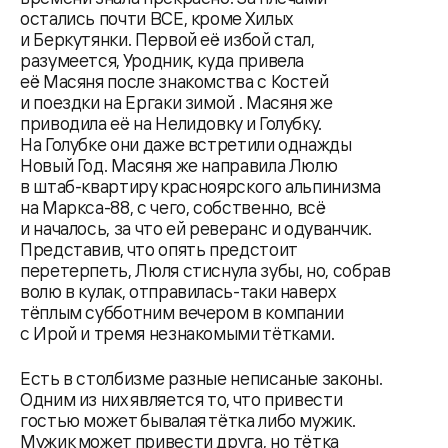
остались почти ВСЕ, кроме Хилых
и Беркутянки. Первой её избой стал,
разумеется, Уродник, куда привела
её Масяня после знакомства с Костей
и поездки на Ергаки зимой . Масяня же
приводила её на Нелидовку и Голубку.
На Голубке они даже встретили однажды
Новый Год. Масяня же направила Люлю
в штаб-квартиру красноярского альпинизма
на Маркса-88, с чего, собственно, всё
и началось, за что ей реверанс и одуванчик.
Представив, что опять предстоит
перетерпеть, Люля стиснула зубы, но, собрав
волю в кулак, отправилась-таки наверх
тёплым субботним вечером в компании
с Ирой и тремя незнакомыми тётками.
Есть в столбизме разные неписаные законы.
Одним из них является то, что привести
гостью может бывалая тётка либо мужик.
Мужик может привести друга, но тётка