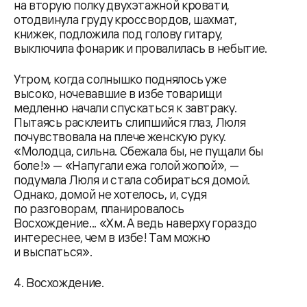
на вторую полку двухэтажной кровати,
отодвинула груду кроссвордов, шахмат,
книжек, подложила под голову гитару,
выключила фонарик и провалилась в небытие.
Утром, когда солнышко поднялось уже
высоко, ночевавшие в избе товарищи
медленно начали спускаться к завтраку.
Пытаясь расклеить слипшийся глаз, Люля
почувствовала на плече женскую руку.
«Молодца, сильна. Сбежала бы, не пущали бы
боле!» — «Напугали ежа голой жопой», —
подумала Люля и стала собираться домой.
Однако, домой не хотелось, и, судя
по разговорам, планировалось
Восхождение... «Хм. А ведь наверху гораздо
интереснее, чем в избе! Там можно
и выспаться».
4. Восхождение.