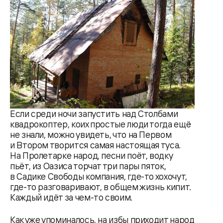
Если среди ночи запустить над Столбами
квадрокоптер, коих простые люди тогда ещё
не знали, можно увидеть, что на Первом
и Втором творится самая настоящая туса.
На Пролетарке народ, песни поёт, водку
пьёт, из Оазиса торчат три пары пяток,
в Садике Свободы компания, где-то хохочут,
где-то разговаривают, в общем жизнь кипит.
Каждый идёт за чем-то своим.
Как уже упоминалось, на избы приходит народ