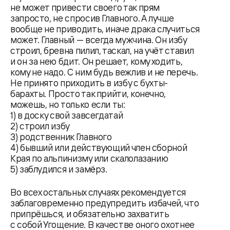
не может привести своего так прям
запросто, не спросив Главного. А лучше
вообще не приводить, иначе драка случиться
может. Главный — всегда мужчина. Он избу
строил, бревна пилил, таскал, на учёт ставил
и он за нею бдит. Он решает, кому ходить,
кому не надо. С ним будь вежлив и не перечь.
Не принято приходить в избу с бухты-
барахты. Просто так прийти, конечно,
можешь, но только если ты:
1) в доску свой завсегдатай
2) строил избу
3) родственник Главного
4) бывший или действующий член сборной
Края по альпинизму или скалолазанию
5) заблудился и замёрз.
Во всех остальных случаях рекомендуется
заблаговременно предупредить избачей, что
припрёшься, и обязательно захватить
с собой Угощение. В качестве оного охотнее