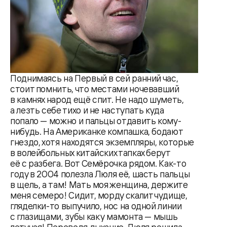
Поднимаясь на Первый в сей ранний час,
стоит помнить, что местами ночевавший
в камнях народ ещё спит. Не надо шуметь,
а лезть себе тихо и не наступать куда
попало — можно и пальцы отдавить кому-
нибудь. На Американке компашка, бодают
гнездо, хотя находятся экземпляры, которые
в волейбольных китайских тапках берут
её с разбега. Вот Семёрочка рядом. Как-то
году в 2004 полезла Люля её, шасть пальцы
в щель, а там! Мать моя женщина, держите
меня семеро! Сидит, морду скалит чудище,
гляделки-то выпучило, нос на одной линии
с глазищами, зубы как у мамонта — мышь