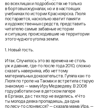
во всех лицах и подробностях не только
в бортовых журналах, но и в настоящих
учебниках по истории Красноярска. Люля
постарается, насколько хватит памяти
и художественных средств, представить
читателю самые забавные истории
и ситуации, происходившие на территории
этого чудного уголка земли.
1. Новый гость.
Итак. Случилось это во времена не столь
уж и давние, где-то после года 2010, сложно
сказать наверняка, ибо нет тому
материальных доказательств. Гуляла как-то
Люля по тропе на Такмак и встретила старую
знакомую — маму Иру Медведеву. В 2008
году работали они в детском лагере
в Ергаках, да с тех пор не виделись. «Что
ты молода девка пропадаешь, да одна
по лесу-то слоняисся? — сказала мама Ира, —