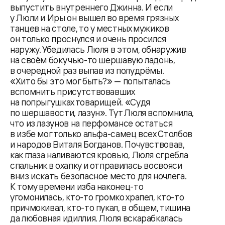
выпустить внутреннего Джинна. И если
у Люли и Иры он вышел во время грязных
танцев на столе, то у местных мужиков
он только проснулся и очень просился
наружу. Убедилась Люля в этом, обнаружив
на своём боку чью-то шершавую ладонь,
в очередной раз выпав из полудрёмы.
«Хито бы это мог быть?» — попыталась
вспомнить присутствовавших
на попрыгушках товарищей. «Судя
по шершавости, лазун». Тут Люля вспомнила,
что из лазунов на перфомансе остаться
в избе мог только альфа-самец всех Столбов
и народов Виталя Богданов. Почувствовав,
как глаза наливаются кровью, Люля сгребла
спальник в охапку и отправилась восвояси
вниз искать безопасное место для ночлега.
К тому времени изба наконец-то
угомонилась, кто-то громко храпел, кто-то
причмокивал, кто-то пукал, в общем, тишина
да любовная идиллия. Люля вскарабкалась