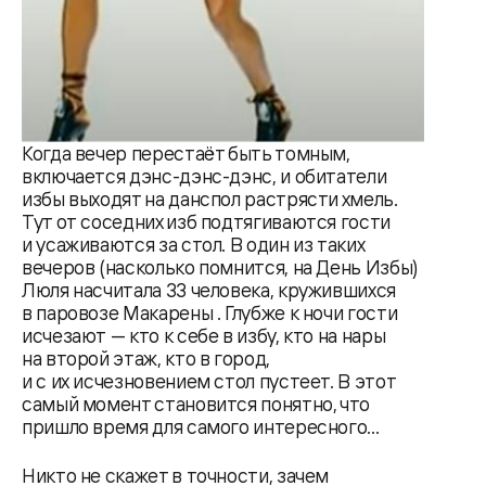
Когда вечер перестаёт быть томным,
включается дэнс-дэнс-дэнс, и обитатели
избы выходят на данспол растрясти хмель.
Тут от соседних изб подтягиваются гости
и усаживаются за стол. В один из таких
вечеров (насколько помнится, на День Избы)
Люля насчитала 33 человека, кружившихся
в паровозе Макарены . Глубже к ночи гости
исчезают — кто к себе в избу, кто на нары
на второй этаж, кто в город,
и с их исчезновением стол пустеет. В этот
самый момент становится понятно, что
пришло время для самого интересного...
Никто не скажет в точности, зачем