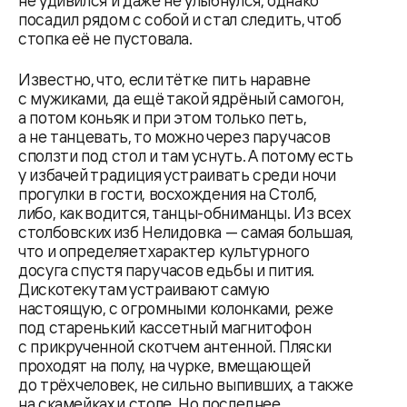
посадил рядом с собой и стал следить, чтоб
стопка её не пустовала.
Известно, что, если тётке пить наравне
с мужиками, да ещё такой ядрёный самогон,
а потом коньяк и при этом только петь,
а не танцевать, то можно через пару часов
сползти под стол и там уснуть. А потому есть
у избачей традиция устраивать среди ночи
прогулки в гости, восхождения на Столб,
либо, как водится, танцы-обниманцы. Из всех
столбовских изб Нелидовка — самая большая,
что и определяет характер культурного
досуга спустя пару часов едьбы и пития.
Дискотеку там устраивают самую
настоящую, с огромными колонками, реже
под старенький кассетный магнитофон
с прикрученной скотчем антенной. Пляски
проходят на полу, на чурке, вмещающей
до трёх человек, не сильно выпивших, а также
на скамейках и столе. Но последнее,