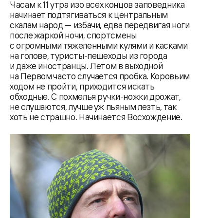
Часам к 11 утра изо всех концов заповедника
начинает подтягиваться к центральным
скалам народ — избачи, едва передвигая ноги
после жаркой ночи, спортсмены
с огромными тяжеленными кулями и касками
на голове, туристы-пешеходы из города
и даже иностранцы. Летом в выходной
на Первом часто случается пробка. Коровьим
ходом не пройти, приходится искать
обходные. С похмелья ручки-ножки дрожат,
не слушаются, лучше уж пьяным лезть, так
хоть не страшно. Начинается Восхождение.