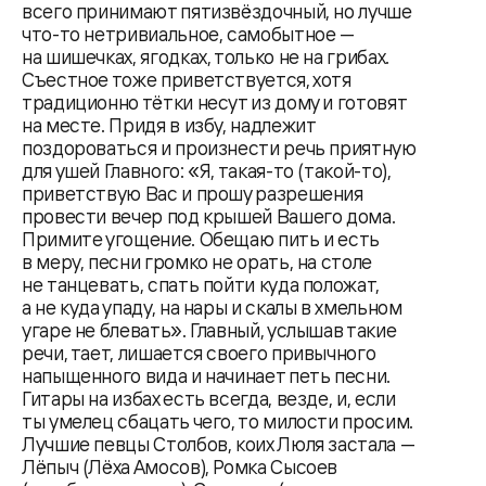
всего принимают пятизвёздочный, но лучше
что-то нетривиальное, самобытное —
на шишечках, ягодках, только не на грибах.
Съестное тоже приветствуется, хотя
традиционно тётки несут из дому и готовят
на месте. Придя в избу, надлежит
поздороваться и произнести речь приятную
для ушей Главного: «Я, такая-то (такой-то),
приветствую Вас и прошу разрешения
провести вечер под крышей Вашего дома.
Примите угощение. Обещаю пить и есть
в меру, песни громко не орать, на столе
не танцевать, спать пойти куда положат,
а не куда упаду, на нары и скалы в хмельном
угаре не блевать». Главный, услышав такие
речи, тает, лишается своего привычного
напыщенного вида и начинает петь песни.
Гитары на избах есть всегда, везде, и, если
ты умелец сбацать чего, то милости просим.
Лучшие певцы Столбов, коих Люля застала —
Лёпыч (Лёха Амосов), Ромка Сысоев