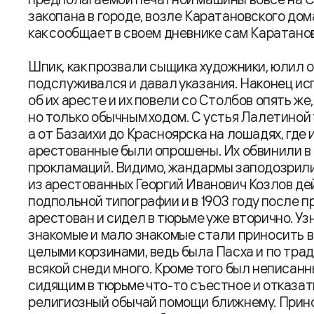
закопана в городе, возле Каратановского дом
как сообщает в своем дневнике сам Каратанов
Шпик, как прозвали сыщика художники, юлил 
подслуживался и давал указания. Наконец и
об их аресте и их повели со Столбов опять же
но только обычным ходом. С устья Лалетиной
а от Базаихи до Красноярска на лошадях, где
арестованные были опрошены. Их обвинили в
прокламаций. Видимо, жандармы заподозрили н
из арестованных Георгий Иванович Козлов д
подпольной типографии и в 1903 году после 
арестован и сидел в тюрьме уже вторично. Уз
знакомые и мало знакомые стали приносить 
целыми корзинами, ведь была Пасха и по тра
всякой снеди много. Кроме того был неписан
сидящим в тюрьме что-то съестное и отказат
религиозный обычай помощи ближнему. Принос