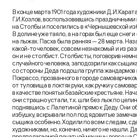
В конце марта 1901 года художники Д.И.Карат
Г.И.Козлов, воспользовавшись праздничными
на Столбы и поселились в «Чернышевской из
В долине уже таяло, а на горах был еще снег
на лыжах. Пасха была ранняя — 28 марта. Наз
какой-то человек, совсем незнакомый и из ра
он и не столбист. Столбисты, поговорив немн
случайного человека, заподозрили как сыщик
со стороны Деда подошла группа жандармов 
Покрассо, прозванного в городе самоварчико
от туловища в локтях руки, как ручки у самов
в качестве понятых базайские крестьяне. На
они страшно устали, т.к. шли без лыж по целин
поднявшись с Лалетиной прямо к Деду. Они об
избушку, вскрывали пол под ядовитые замечан
сыщика особенно. Ходили по всем следам, с
художниками, но, конечно, ничего не нашли. Да 
предполагаемой печатной машины вовсе на Ст