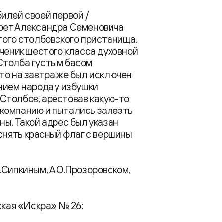
илей своей первой /
трет Александра Семеновича
того столбовского пристанища.
Ученик шестого класса духовной
Столба густым басом
то на завтра же был исключен
нием народа у избушки
Столбов, арестовав какую-то
компанию и пытались залезть
ны. Такой адрес был указан
 снять красный флаг с вершины
.Сипкиным, А.О.Прозоровском,
ская «Искра» № 26: