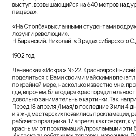
выступ, возвышающийся на 640 метров над ур
пещера».
«На Столбах высланными студентами водруж
лозунги революции».
Н.Баранский. Николай. «В рядах сибирского С.
1902 год
Ленинская «Искра» № 22. Красноярск Енисейск
поделиться с Вами своими майскими впечатле
по крайней мере, насколько известно мне, пр
где, впрочем, благодаря «распорядительнос
довольно занимательные картинки. Так, напри
Перед 18 апреля /1 мая/ в последние 3 или 4 д
и в ж-д мастерских появились прокламации, 
рабочего праздника. 17 апреля, как говорят, к
красными от прокламаций /прокламации эти б
Их таскали ребятишки, торговки, извозчики. 