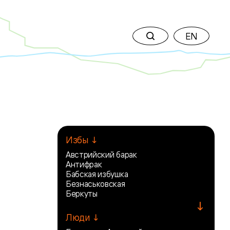
EN
Избы ↓
Австрийский барак
Антифрак
Бабская избушка
Безнаськовская
Беркуты
↓
Люди ↓