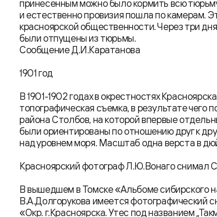
принесенным можно было кормить всю тюрьму
и естественно провизия пошла по камерам. Э
красноярской общественности. Через три дня 
были отпущены из тюрьмы.
Сообщение Д.И.Каратанова
1901 год
В 1901-1902 годах в окрестностях Красноярск
топографическая съемка, в результате чего п
района Столбов, на которой впервые отдель
были ориентированы по отношению друг к друг
над уровнем моря. Масштаб одна верста в дю
Красноярский фотограф Л.Ю.Вонаго снимал 
В вышедшем в Томске «Альбоме сибирского н
В.А.Долгорукова имеется фотографический с
«Окр. г.Красноярска. Утес под названием „Так