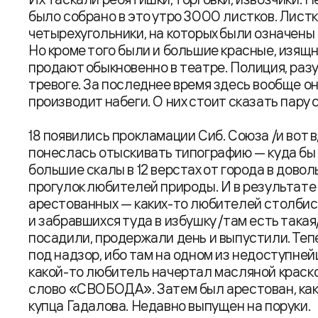
было собрано в это утро 3000 листков. Лист
четырехугольники, на которых были означены
Но кроме того были и большие красные, изящ
продают обыкновенно в театре. Полиция, раз
тревоге. За последнее время здесь вообще он
производит набеги. О них стоит сказать пару 
18 появились прокламации Сиб. Союза /и вот в
понеслась отыскивать типографию — куда бы 
большие скалы в 12 верстах от города в довол
прогулок любителей природы. И в результате
арестованных — каких-то любителей столбис
и забравшихся туда в избушку /там есть такая
посадили, продержали день и выпустили. Тепе
под надзор, ибо там на одном из недоступней
какой-то любитель начертал масляной краск
слово «СВОБОДА». Затем был арестован, как 
купца Гадалова. Недавно выпущен на поруки.