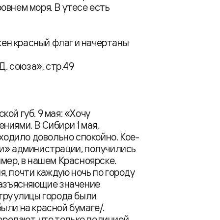
овнем моря. В утесе есть
ен красный флаг и начертаны
Д. союза», стр.49
ой губ. 9 мая: «Хочу
ниями. В Сибири 1 мая,
оходило довольно спокойно. Кое-
ти» администрации, получились
мер, в нашем Красноярске.
ня, почти каждую ночь по городу
разъясняющие значение
 утру улицы города были
ыли на красной бумаге/.
Передают, что только полицией