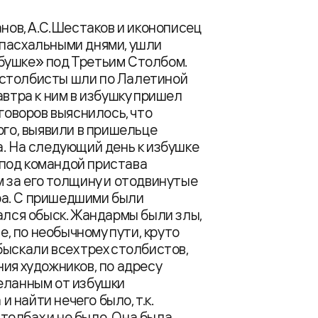
анов, А.С.Шестаков и иконописец
 пасхальными днями, ушли
бушке» под Третьим Столбом.
 и столбисты шли по Лалетиной
автра к ним в избушку пришел
зговоров выяснилось, что
ого, выявили в пришельце
а. На следующий день к избушке
под командой пристава
м за его толщину и отодвинутые
ара. С пришедшими были
чался обыск. Жандармы были злы,
е, по необычному пути, круто
ыскали всех трех столбистов,
ия художников, по адресу
деланным от избушки
и найти нечего было, т.к.
олбах и не было. Она была