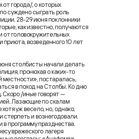
х от города/, о которых
ло суждено сыграть роль
иции. 28-29 июня поклонники
орые, как известно, получаются
 и от головокружительных
 приюта, возведенного 10 лет
 июня столбисты начали делать
лиция, пронюхав о каких-то
й местности», постаралась,
ться в поход на Столбы. Ко дню
. Скоро /иные говорят —
рией. Лазающие по скалам
хотя уж весело, но, однако,
и стерпеть и вознегодовали.
и в программу празднества.
дресу вражеского лагеря
ожные возгласы: «Анафема»,