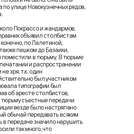
а по улице Новокузнечных рядов,
.
около Покрассо и жандармов,
справник объявил столбистам
, конечно, по Лалетиной,
 также пешком до Базаихи,
 и поместили в тюрьму. В тюрьме
 печатании и распространении
е зря, т.к. один
ействительно был участником
провала типографии был
нав об аресте столбистов,
в тюрьму съестные передачи
диции везде было настряпано
ный обычай передавать всяким
ь в передаче значило нарушить
или так много, что