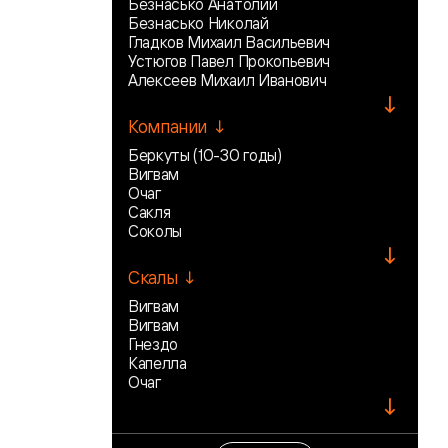
Безнасько Анатолий
Безнасько Николай
Гладков Михаил Васильевич
Устюгов Павел Прокопьевич
Алексеев Михаил Иванович
↓
Компании ↓
Беркуты (10-30 годы)
Вигвам
Очаг
Сакля
Соколы
↓
Скалы ↓
Вигвам
Вигвам
Гнездо
Капелла
Очаг
↓