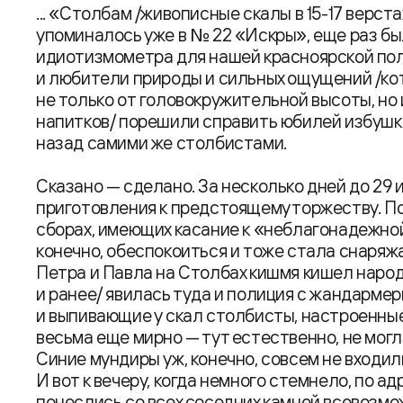
... «Столбам /живописные скалы в 15-17 верста
упоминалось уже в № 22 «Искры», еще раз бы
идиотизмометра для нашей красноярской пол
и любители природы и сильных ощущений /кот
не только от головокружительной высоты, но
напитков/ порешили справить юбилей избушки
назад самими же столбистами.
Сказано — сделано. За несколько дней до 29
приготовления к предстоящему торжеству. По
сборах, имеющих касание к «неблагонадежно
конечно, обеспокоиться и тоже стала снаряжа
Петра и Павла на Столбах кишмя кишел народ
и ранее/ явилась туда и полиция с жандарме
и выпивающие у скал столбисты, настроенные 
весьма еще мирно — тут естественно, не могл
Синие мундиры уж, конечно, совсем не входил
И вот к вечеру, когда немного стемнело, по а
понеслись со всех соседних камней всевозм