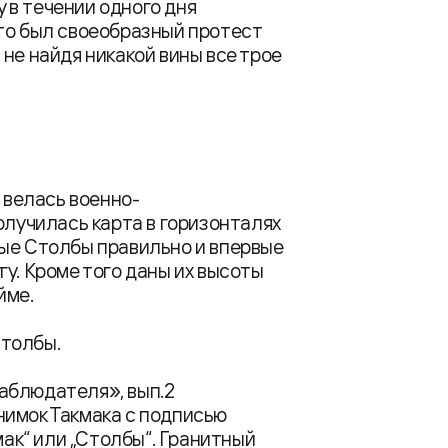
 в течении одного дня
то был своеобразный протест
не найдя никакой вины все трое
а велась военно-
олучилась карта в горизонталях
ные Столбы правильно и впервые
у. Кроме того даны их высоты
йме.
Столбы.
аблюдателя», вып.2
нимок Такмака с подписью
мак“ или „Столбы“. Гранитный