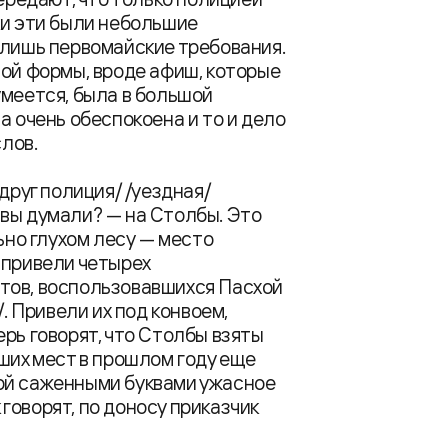
ки эти были небольшие
 лишь первомайские требования.
ной формы, вроде афиш, которые
умеется, была в большой
а очень обеспокоена и то и дело
слов.
друг полиция/ /уездная/
вы думали? — на Столбы. Это
ьно глухом лесу — место
 привели четырех
тов, воспользовавшихся Пасхой
/. Привели их под конвоем,
рь говорят, что Столбы взяты
ших мест в прошлом году еще
ой саженными буквами ужасное
говорят, по доносу приказчик