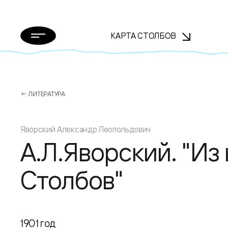
КАРТА СТОЛБОВ
← ЛИТЕРАТУРА
Яворский Александр Леопольдович
А.Л.Яворский. "Из
Столбов"
1901 год