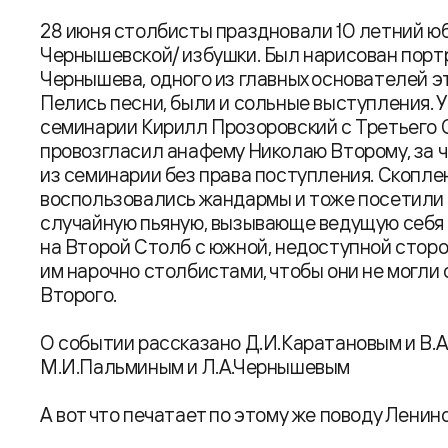
28 июня столбисты праздновали 10 летний юб
Чернышевской/ избушки. Был нарисован пор
Чернышева, одного из главных основателей э
Пелись песни, были и сольные выступления. 
семинарии Кирилл Прозоровский с Третьего 
провозгласил анафему Николаю Второму, за ч
из семинарии без права поступления. Скопле
воспользовались жандармы и тоже посетили 
случайную пьяную, вызывающе ведущую себя 
на Второй Столб с южной, недоступной сторо
им нарочно столбистами, чтобы они не могли
Второго.
О событии рассказано Д.И.Каратановым и В.А
М.И.Пальминым и Л.А.Чернышевым
А вот что печатает по этому же поводу Ленин