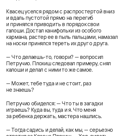
Квасец уселся рядом с распростертой вниз
и вдаль пустотой прямо на перегиб
и принялся приводить в порядок свои
галоши. Достал канифольки из особого
кармана, растер ее в пыль пальцами, намазал
на носки принялся тереть их друг о друга.
— Что делаешь-то, говори? — вопросил
Петручио. Плохиш следовал примеру, снял
калоши и делал с ними то же самое.
— Может, тебе туда и не стоит, раз
не знаешь?
Петручио обиделся: — Что ты в загадки
играешь? Куда вы, туда и я. Что меня
за ребенка держать, мастера нашлись.
— Тогда садись и делай, как мы, — серьезно
ответил за Квасца Плохиш. — Ход, видать,