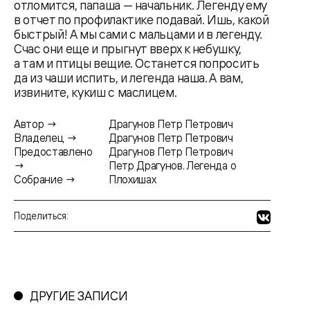
отломится, папаша — начальник. Легенду ему
в отчет по профилактике подавай. Ишь, какой
быстрый! А мы сами с мальцами и в легенду.
Счас они еще и прыгнут вверх к небушку,
а там и птицы вещие. Останется попросить
да из чаши испить, и легенда наша. А вам,
извините, кукиш с маслицем.
Автор →
Драгунов Петр Петрович
Владелец →
Драгунов Петр Петрович
Предоставлено
Драгунов Петр Петрович
→
Петр Драгунов. Легенда о
Собрание →
Плохишах
Поделиться:
ДРУГИЕ ЗАПИСИ