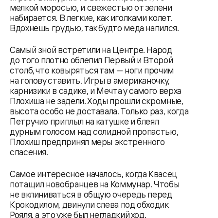
мелкой моросью, и свежестью от зелени
набирается. В легкие, как иголками колет.
Вдохнешь грудью, так будто меда напился.
Самый зной встретили на Центре. Народ
до того плотно облепил Первый и Второй
столб, что ковыряться там — ноги прочим
на голову ставить. Игры в американочку,
карнизики в садике, и Мечта у самого верха
Плохиша не задели. Ходы прошли скромные,
высота особо не доставала. Только раз, когда
Петручио приплыл на катушке и блеял
дурным голосом над солидной пропастью,
Плохиш предпринял меры экстренного
спасения.
Самое интересное началось, когда Квасец
потащил новобранцев на Коммунар. Чтобы
не вклиниваться в общую очередь перед
Крокодилом, двинули слева под обходик
Рояля, а это уже был негладкий ход.