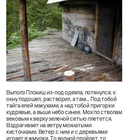
Выполз Плохиш из-под одеяла, потянулся, к
окну подошел, растворил, а там... Под тобой
тайга елей макухами, а над тобой пригорки
кудрявые, а выше небо синее. Мох по стволам
вековым к верху зеленой сетью плетется.
Вздрагивает на ветру мохнатыми
кисточками. Ветер с ним и с деревьями
играет в жмурки. То волной пройдет, то