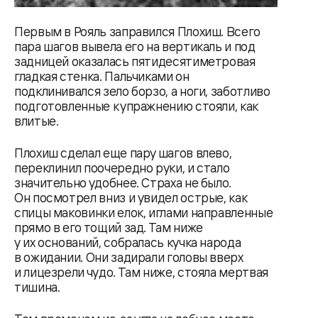
Первым в Рояль заправился Плохиш. Всего
пара шагов вывела его на вертикаль и под
задницей оказалась пятидесятиметровая
гладкая стенка. Пальчиками он
подклинивался зело борзо, а ноги, заботливо
подготовленные к упражнению стояли, как
влитые.
Плохиш сделал еще пару шагов влево,
переклинил поочередно руки, и стало
значительно удобнее. Страха не было.
Он посмотрел вниз и увидел острые, как
спицы маковинки елок, иглами направленные
прямо в его тощий зад. Там ниже
у их оснований, собралась кучка народа
в ожидании. Они задирали головы вверх
и лицезрели чудо. Там ниже, стояла мертвая
тишина.