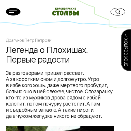
БЛОК ССЫЛОК ↗
Драгунов Петр Петрович
Легенда о Плохишах.
Первые радости
За разговорами пришел рассвет.
А за коротким сном и долгое утро. Утро
в избе кого хошь, даже мертвого пробудит,
больно оно в ней свежее, чистое. Спозаранку
кто-то из мужиков дрова рядом с избой
колотит, потом печурку растопит. А там
и съедобным запахло. А такие пироги,
да в чужом желудке никого не обрадуют.