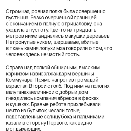
Огромная, ровная полка была совершенно
пустынна. Резко очерченной границей
с окончанием в полную отрицаловку, она
уходила в пустоту. Где-то на тридцать
метров ниже виднелись макушки деревьев.
Нетронутые никем, шершавые, вбитые
в ткань камня лопухи мха говорили о том, что
человек здесь не частый гость.
Справа над полкой обширным, высоким
карнизом нависал жандарм вершины
Коммунара. Прямо напротив громадой
взрастал Второй столб. Под ним на пологих
валуганах величиной с добрый дом
гнездилась компания абреков в фесках
и кушаках. Бравые ребята прихлебывали
нечто из бутылок, чесали голые,
подставленные солнцу бока и пальчиками
казали в сторону Первого, как видно
в отдыхающих.