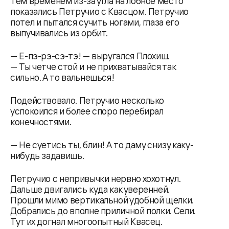
Тем временем из-за угла на лобное место
показались Петручио с Квасцом. Петручио
потел и пытался сучить ногами, глаза его
выпучивались из орбит.
— Е-пэ-рэ-сэ-тэ! — выругался Плохиш.
— Ты четче стой и не прихватывайся так
сильно. А то вальнешься!
Подействовало. Петручио несколько
успокоился и более споро перебирал
конечностями.
— Не суетись ты, блин! А то даму снизу каку-
нибудь задавишь.
Петручио с непривычки нервно хохотнул.
Дальше двигались куда как уверенней.
Прошли мимо вертикальной удобной щелки.
Добрались до вполне приличной полки. Сели.
Тут их догнал многоопытный Квасец.