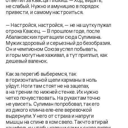
не слабый. Нужно и амуницию в порядок
привести, и самому настроиться.
— Настройся, настройся, — не на шутку пужал
отрока Квасец. — В прошлом годе, после
Абалаковских притащили сюда Сулимана.
Мужик здоровый и серьезный до безобразия.
Он и чемпионом Союза успел побывать,
и горы могутные хаживал, а тут приплыл, как
дешевый валенок.
Как за перегиб выберемся, так
в горизонтальной щели карманы в ноль
уйдут. Ноги там стоят не на зацепах,
а на трении по нижней стенке. Их нужно
четко почувствовать. На руках там точно
не увисеть. Сулиман попробовал, так его
из дикого клинча еле-еле веревочкой
выдернули. У него от страха и напруги
мышцы на спине в ком свело. Так что втирай
канифольку, чтобы калоши сами к скале липли,