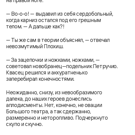
на правой ноге.
— Во-о-о! — выдавил из себя сердобольный,
когда карниз остался под его грешным
телом. — А дальше как?!
— Ты же сам в теории объяснял, — отвечал
невозмутимый Плохиш.
— За зацепочки и ножками, ножками, —
советовал новобранец—подельник Петручио.
Квасец решился и аккуратненько
заперебирал конечностями.
Неожиданно, снизу, из невообразимого
далека, до наших героев донеслись
аплодисменты. Нет, конечно, не овации
Большого театра, а так сдержанно,
размеренно и неторопливо. Подчеркнуто
скупо и скучно.