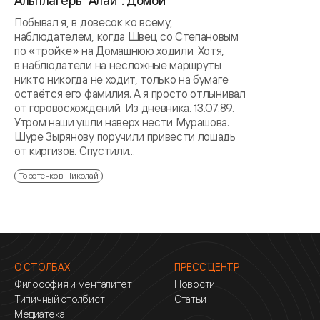
Альплагерь "Алай". Домой
Побывал я, в довесок ко всему,
наблюдателем, когда Швец со Степановым
по «тройке» на Домашнюю ходили. Хотя,
в наблюдатели на несложные маршруты
никто никогда не ходит, только на бумаге
остаётся его фамилия. А я просто отлынивал
от горовосхождений. Из дневника. 13.07.89.
Утром наши ушли наверх нести Мурашова.
Шуре Зырянову поручили привести лошадь
от киргизов. Спустили...
Торотенков Николай
О СТОЛБАХ
ПРЕСС ЦЕНТР
Философия и менталитет
Новости
Типичный столбист
Статьи
Медиатека