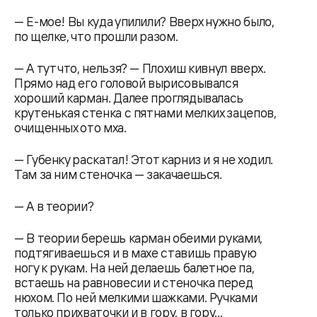
— Е-мое! Вы куда упилили? Вверх нужно было,
по щелке, что прошли разом.
— А тут что, нельзя? — Плохиш кивнул вверх.
Прямо над его головой вырисовывался
хороший карман. Далее проглядывалась
крутенькая стенка с пятнами мелких зацепов,
очищенных ото мха.
— Губенку раскатал! Этот карниз и я не ходил.
Там за ним стеночка — закачаешься.
— А в теории?
— В теории берешь карман обеими руками,
подтягиваешься и в махе ставишь правую
ногу к рукам. На ней делаешь балетное па,
встаешь на равновесии и стеночка перед
нюхом. По ней мелкими шажками. Ручками
только прихваточки и в гору, в гору...