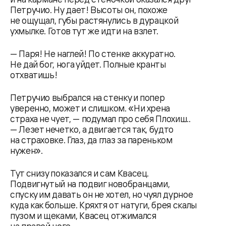
Петручио. Ну дает! Высоты он, похоже
не ощущал, губы растянулись в дурацкой
ухмылке. Готов тут же идти на взлет.
— Паря! Не наглей! По стенке аккуратно.
Не дай бог, нога уйдет. Полные кранты
отхватишь!
Петручио выбрался на стенку и попер
уверенно, может и слишком. «Ни хрена
страха не чует, — подумал про себя Плохиш..
— Лезет нечетко, а двигается так, будто
на страховке. Глаз, да глаз за пареньком
нужен».
Тут снизу показался и сам Квасец.
Подвигнутый на подвиг новобранцами,
спуску им давать он не хотел, но чуял дурное
куда как больше. Кряхтя от натуги, брея скалы
пузом и щеками, Квасец отжимался