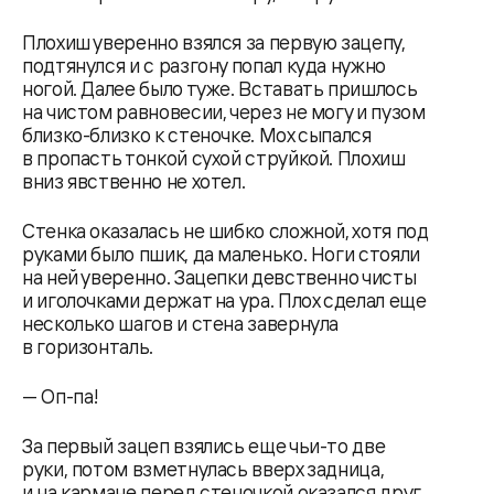
Плохиш уверенно взялся за первую зацепу,
подтянулся и с разгону попал куда нужно
ногой. Далее было туже. Вставать пришлось
на чистом равновесии, через не могу и пузом
близко-близко к стеночке. Мох сыпался
в пропасть тонкой сухой струйкой. Плохиш
вниз явственно не хотел.
Стенка оказалась не шибко сложной, хотя под
руками было пшик, да маленько. Ноги стояли
на ней уверенно. Зацепки девственно чисты
и иголочками держат на ура. Плох сделал еще
несколько шагов и стена завернула
в горизонталь.
— Оп-па!
За первый зацеп взялись еще чьи-то две
руки, потом взметнулась вверх задница,
и на кармане перед стеночкой оказался друг