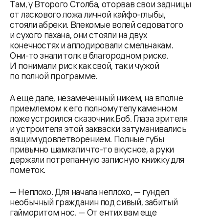
Там, у Второго Столба, оторвав свои задницы
от ласкового ложа личной кайфо-глыбы,
стояли абреки. Влекомые волей седоватого
и сухого пахана, они стояли на двух
конечностях и аплодировали смельчакам.
Они-то знали толк в благородном риске.
И понимали риск как свой, так и чужой
по полной программе.
А еще дале, незамеченный никем, на вполне
приемлемом к его полному телу каменном
ложе устроился сказочник Боб. Глаза зрителя
и устроителя этой закваски затуманивались
вящим удовлетворением. Полные губы
привычно шамкали что-то вкусное, а руки
держали потрепанную записную книжку для
пометок.
— Неплохо. Для начала неплохо, — гундел
необычный гражданин под сивый, забитый
гайморитом нос. — От ентих вам еще