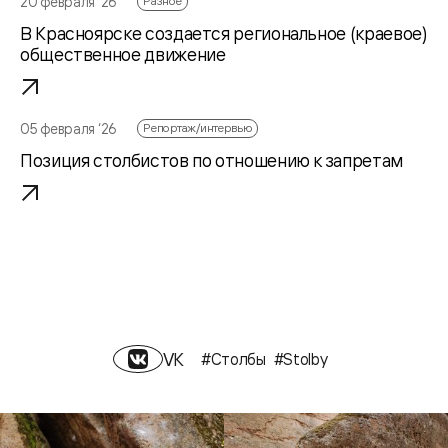
20 февраля ‘26
Разное
В Красноярске создается региональное (краевое)
общественное движение
05 февраля ‘26
Репортаж/интервью
Позиция столбистов по отношению к запретам
VK
#Столбы
#Stolby