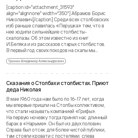
[caption id="attachment_31593"
align="alignnone" width="350"] Абрамов Борис
Николаевич[/caption] Среди всех столбовских
изб раньше славилась «Перушка» тем, что в
нее ходили сильнейшие столбисты-
скалолазы. Об этом известно из книг
И.Беляка и из рассказов старых столбистов.
В первый год своих походов на скалы мы...
Тронин Владимир Александрович
Сказания о Столбах и столбистах. Приют
деда Николая
В мае I960 года нам было по 16-17 лет, когда
мы впервые пришли на Столбы коллективом,
что стали называть компанией «Грифы».
На первую ночевку тогда принял нас длинный
барак в «Нарыме». Он был из двух половин.
Справа был отсек для более чистой публики,
там стояли кровати с постелями, слева