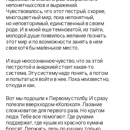
непонятных слов и выражений.
Чувствовалось, что этот пестрый, скорее,
многоцветный мир, пока непонятный,
но неповторимый, единственный в своем
роде. И в моей еще темноватой, из тайги,
молодой душе появилось желание познать
этот мир и по возможности занять в нем
свое хотя бы маленькое место.
И еще неосознанное чувство, что за этой
пестротой и анархией стоит какая-то
система. Эту систему надо понять, а потом
и попытаться войти в нее. Пока неизвестно,
откуда и как.
Вот мы подошли к Первому столбу. И сразу
полезли вверх ходом «Колокол». Лазание
сложноватое для первого раза. Но кругом
люди. Тебе все помогают. Где руками
поддержат, где кушак из красного кумача
бросят. Держись, лезь по кушаку, только