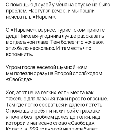
С помощью друзей у меня на спуске не было
проблем. Наступал вечер, и мы пошли
ночевать в «Нарым».
О «Нарыме», вернее, туристском приюте
деда Николая-угодника лучше рассказать
в отдельной главе. Тем более что ночевок
этих было несколько. И там есть что
вспомнить.
Утром после веселой шумной ночи
мы полезли сразу на Второй столб ходом
«Свобода».
Ход этот не из легких, есть места как
тяжелые для лазания, так и просто опасные.
Там где легко сорваться и далеко лететь.
С помощью ребят и нехитрой страховки
я почти без проблем долез до полки, над
которой и написано слово «Свобода».
Кстати, в 1999 году этой надписи будет