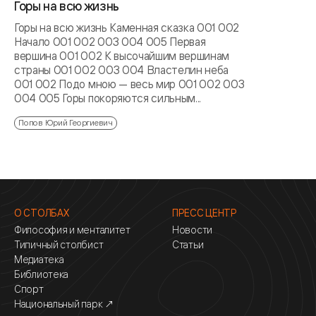
Горы на всю жизнь
Горы на всю жизнь Каменная сказка 001 002
Начало 001 002 003 004 005 Первая
вершина 001 002 К высочайшим вершинам
страны 001 002 003 004 Властелин неба
001 002 Подо мною — весь мир 001 002 003
004 005 Горы покоряются сильным...
Попов Юрий Георгиевич
О СТОЛБАХ
ПРЕСС ЦЕНТР
Философия и менталитет
Новости
Типичный столбист
Статьи
Медиатека
Библиотека
Спорт
Национальный парк ↗