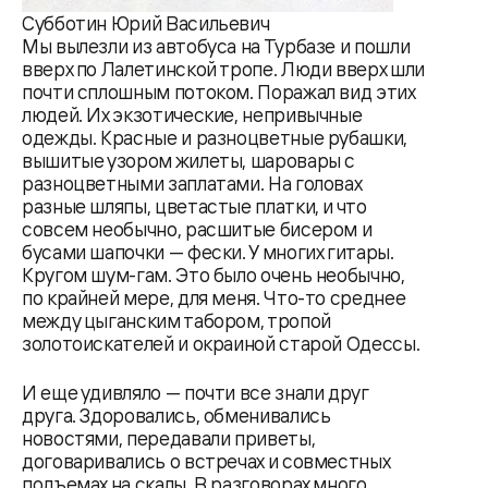
Субботин Юрий Васильевич
Мы вылезли из автобуса на Турбазе и пошли
вверх по Лалетинской тропе. Люди вверх шли
почти сплошным потоком. Поражал вид этих
людей. Их экзотические, непривычные
одежды. Красные и разноцветные рубашки,
вышитые узором жилеты, шаровары с
разноцветными заплатами. На головах
разные шляпы, цветастые платки, и что
совсем необычно, расшитые бисером и
бусами шапочки — фески. У многих гитары.
Кругом шум-гам. Это было очень необычно,
по крайней мере, для меня. Что-то среднее
между цыганским табором, тропой
золотоискателей и окраиной старой Одессы.
И еще удивляло — почти все знали друг
друга. Здоровались, обменивались
новостями, передавали приветы,
договаривались о встречах и совместных
подъемах на скалы. В разговорах много