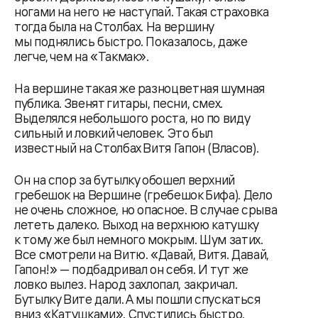
ногами на него не наступай. Такая страховка
тогда была на Столбах. На вершину
мы поднялись быстро. Показалось, даже
легче, чем на «Такмак».
На вершине такая же разноцветная шумная
публика. Звенят гитары, песни, смех.
Выделялся небольшого роста, но по виду
сильный и ловкий человек. Это был
известный на Столбах Витя Гапон (Власов).
Он на спор за бутылку обошел верхний
гребешок на Вершине (гребешок Бифа). Дело
не очень сложное, но опасное. В случае срыва
лететь далеко. Выход на верхнюю катушку
к тому же был немного мокрым. Шум затих.
Все смотрели на Витю. «Давай, Витя. Давай,
Гапон!» — подбадривал он себя. И тут же
ловко вылез. Народ захлопал, закричал.
Бутылку Вите дали. А мы пошли спускаться
вниз «Катушками». Спустились быстро.