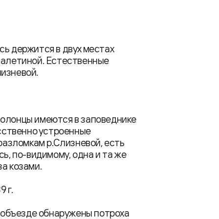
сь держится в двух местах
Лалетиной. Естественные
лизневой.
солонцы имеются в заповеднике
усственно устроенные
 разломкам р.Слизневой, есть
ь, по-видимому, одна и та же
а козами.
 г.
объезде обнаружены потроха