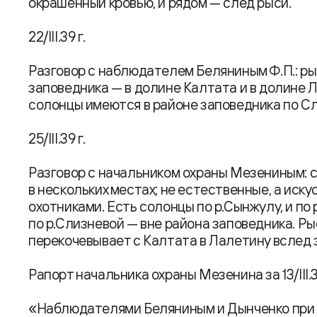
окрашенный кровью, и рядом — след рыси.
22/III.39 г.
Разговор с наблюдателем Беляниным Ф.П.: ры
заповедника — в долине Калтата и в долине 
солонцы имеются в районе заповедника по С
25/III.39 г.
Разговор с начальником охраны Мезениным: 
в нескольких местах; не естественные, а иск
охотниками. Есть солонцы по р.Сынжулу, и по
по р.Слизневой — вне района заповедника. Рыс
перекочевывает с Калтата в Лалетину вслед з
Рапорт начальника охраны Мезенина за 13/III.39
«Наблюдателями Беляниным и Дынченко при 