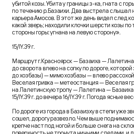
убитой козы. Убита у границы з-ка, гната с го
по течению р.Базаихи. Два выстрела слышал 
карьера Амосов. В этот же день видел след к
какой зверь; находили клочки шерсти козы по 
стороны горы: угнана на левую сторону».
15/IY.39 г.
Маршрут г.Красноярск — Базаиха — Лалетина
до сворота влево на сопку по дороге, которой
до хозбазы) — мимо хозбазы — влево рассохой
Веселая гривка — метеостанция — Веселая г
на Лалетинскую тропу — Лалетина — Базаиха 
15/IY.39 г. до вечера 16/IY.39 г. Погода ясные в
По дороге из города в Базаизху в степи уже зв
сошел, дорогу развезло. Чем выше поднимаюс
крепче наст под ногой и больше снега на скло
поверхность не тронута ничьими следами, и 