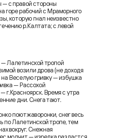
ры — с правой стороны
на горе рабочий с Мраморного
озы, которую гнал неизвестно
течению р.Калтата; с левой
 — Лалетинской тропой
 зимой возили дрова (не доходя
 на Веселую гривку — избушка
ривка — Рассохой
— г.Красноярск. Время с утра
есенние дни. Снега тают.
онко поют жаворонки, снег весь
ь по Лалетинской тропе, тем
нах вокруг. Снежная
лес молчит — изредка раздастся