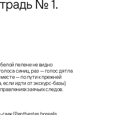
традь № 1.
о белой пелене не видно
голоса синиц, раз — голос дятла
м месте — по пути к прежней
, если идти от экскурс-базы)
правлениях заячьих следов.
гаек (Penthestes borealis