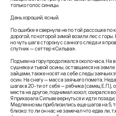
только голос синицы.
День хороший, ясный.
По ошибке я свернула не по той рассошке по 
дорогой, по которой зимой возили лес с горы.
но чуть шаг в сторону с санного следа и я про
спутник — сеттер «Сильва».
Подъем на гору продолжался около часа. На 
сушняка и тывой осины, оставшиеся на земл
зайцами, также носят на себе следы заячьих 
осин. На снегу — масса заячьего помета. Нед
шагах в 20-ти от себя — рябчика (самец Е.П.), 
места на другое, поднимал хохол; озирался вок
Я приказала Сильве вернуться и идти позади
Медленно мы приблизились еще шагов на 5, т
близко: то ли он нас не замечал что едва ли, т.