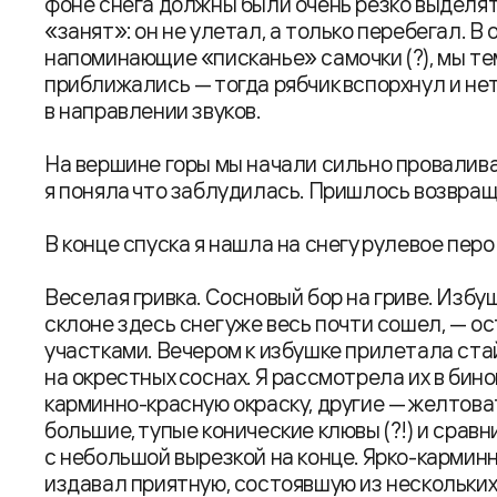
фоне снега должны были очень резко выделят
«занят»: он не улетал, а только перебегал. 
напоминающие «писканье» самочки (?), мы те
приближались — тогда рябчик вспорхнул и н
в направлении звуков.
На вершине горы мы начали сильно проваливат
я поняла что заблудилась. Пришлось возвращ
В конце спуска я нашла на снегу рулевое перо с
Веселая гривка. Сосновый бор на гриве. Избу
склоне здесь снег уже весь почти сошел, — 
участками. Вечером к избушке прилетала ста
на окрестных соснах. Я рассмотрела их в бин
карминно-красную окраску, другие — желтоват
большие, тупые конические клювы (?!) и срав
с небольшой вырезкой на конце. Ярко-карминн
издавал приятную, состоявшую из нескольких