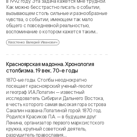
в 1992 году. Эта задача кажется мне трудной.
Как можно бесстрастно писать о событии,
вызывающем столь сильные и разнообразные
чувства, о событии, имеющем так мало
общего с повседневной реальностью,
воспоминание о котором кажется таким...
Хвостенко Валерий Иванович
Красноярская мадонна. Хронология
столбизма. 19 век. 70-е годы
1870-ые годы. Столбы неоднократно
посещает красноярский ученый-геолог
и географ И.А.Лопатин — известный
исследователь Сибири и Дальнего Востока,
в честь которого самая высокая гора острова
Сахалин названа Лопатиной горой. 1870 год.
Родился Красиков П.А. — в будущем друг
Ленина, организатор первого марксистского
кружка, крупный советский деятель,
разрушитель православия,...