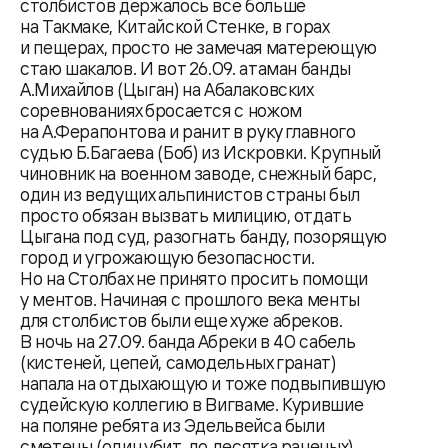
столбистов держалось все больше
на Такмаке, Китайской Стенке, в горах
и пещерах, просто не замечая матереющую
стаю шакалов. И вот 26.09. атаман банды
А.Михайлов (Цыган) на Абалаковских
соревнованиях бросается с ножом
на А.Ферапонтова и ранит в руку главного
судью Б.Багаева (Боб) из Искровки. Крупный
чиновник на военном заводе, снежный барс,
один из ведущих альпинистов страны был
просто обязан вызвать милицию, отдать
Цыгана под суд, разогнать банду, позорящую
город и угрожающую безопасности.
Но на Столбах не принято просить помощи
у ментов. Начиная с прошлого века менты
для столбистов были еще хуже абреков.
В ночь на 27.09. банда Абреки в 40 сабель
(кистеней, цепей, самодельных гранат)
напала на отдыхающую и тоже подвыпившую
судейскую коллегию в Вигваме. Курившие
на поляне ребята из Эдельвейса были
сметены (один убит, до десятка раненых).