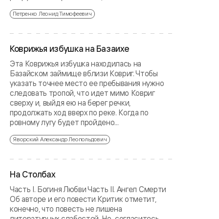
Петренко Леонид Тимофеевич
Коврижья избушка на Базаихе
Эта Коврижья избушка находилась на
Базайском займище вблизи Ковриг. Чтобы
указать точнее место ее пребывания нужно
следовать тропой, что идет мимо Ковриг
сверху и, выйдя ею на берег речки,
продолжать ход вверх по реке. Когда по
ровному лугу будет пройдено...
Яворский Александр Леопольдович
На Столбах
Часть I. Богиня Любви Часть II. Ангел Смерти
Об авторе и его повести Критик отметит,
конечно, что повесть не лишена
литературных слабостей. Но, согласитесь,