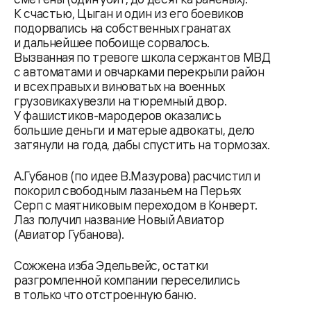
К счастью, Цыган и один из его боевиков
подорвались на собственных гранатах
и дальнейшее побоище сорвалось.
Вызванная по тревоге школа сержантов МВД
с автоматами и овчарками перекрыли район
и всех правых и виноватых на военных
грузовиках увезли на тюремный двор.
У фашистиков-мародеров оказались
большие деньги и матерые адвокаты, дело
затянули на года, дабы спустить на тормозах.
А.Губанов (по идее В.Мазурова) расчистил и
покорил свободным лазаньем на Перьях
Серп с маятниковым переходом в Конверт.
Лаз получил название Новый Авиатор
(Авиатор Губанова).
Сожжена изба Эдельвейс, остатки
разгромленной компании переселились
в только что отстроенную баню.