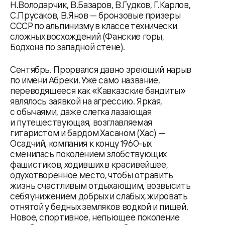
Н.Володарчик, В.Базаров, В.Гудков, Г.Карлов,
С.Прусаков, В.Янов — бронзовые призеры
СССР по альпинизму в классе технически
сложных восхождений (Фанские горы,
Бодхона по западной стене).
Сентябрь. Прорвался давно зреющий нарыв
по имени Абреки. Уже само название,
переводящееся как «Кавказские бандиты»
являлось заявкой на агрессию. Яркая,
с обычаями, даже слегка лазающая
и путешествующая, возглавляемая
гитаристом и бардом Хасаном (Хас) —
Осадчий, компания к концу 1960-ых
сменилась поколением злобствующих
фашистиков, ходивших в красивейшее,
одухотворенное место, чтобы отравить
жизнь счастливым отдыхающим, возвысить
себя унижением добрых и слабых, жировать
отнятой у бедных земляков водкой и пищей.
Новое, спортивное, непьющее поколение