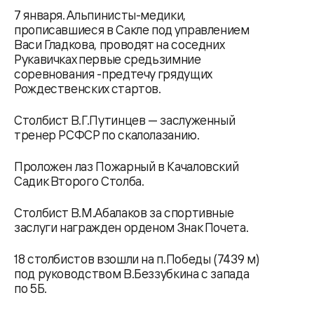
7 января. Альпинисты-медики,
прописавшиеся в Сакле под управлением
Васи Гладкова, проводят на соседних
Рукавичках первые средьзимние
соревнования -предтечу грядущих
Рождественских стартов.
Столбист В.Г.Путинцев — заслуженный
тренер РСФСР по скалолазанию.
Проложен лаз Пожарный в Качаловский
Садик Второго Столба.
Столбист В.М.Абалаков за спортивные
заслуги награжден орденом Знак Почета.
18 столбистов взошли на п.Победы (7439 м)
под руководством В.Беззубкина с запада
по 5Б.