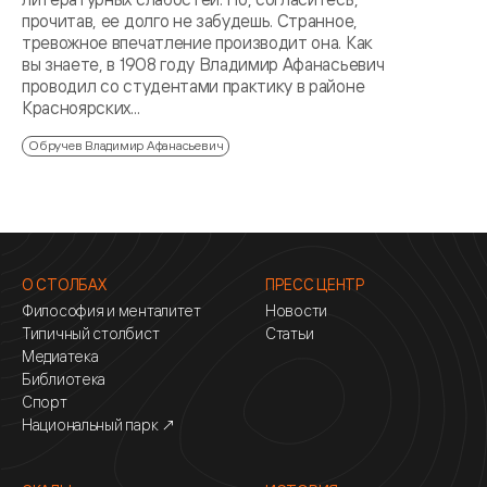
прочитав, ее долго не забудешь. Странное,
тревожное впечатление производит она. Как
вы знаете, в 1908 году Владимир Афанасьевич
проводил со студентами практику в районе
Красноярских...
Обручев Владимир Афанасьевич
О СТОЛБАХ
ПРЕСС ЦЕНТР
Философия и менталитет
Новости
Типичный столбист
Статьи
Медиатека
Библиотека
Спорт
Национальный парк ↗