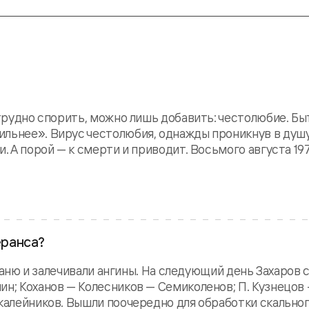
 трудно спорить, можно лишь добавить: честолюбие. Бы
льнее». Вирус честолюбия, однажды проникнув в душу
. А порой — к смерти и приводит. Восьмого августа 19
еранса?
и баню и залечивали ангины. На следующий день Захаров 
ин; Коханов — Колесников — Семиколенов; П. Кузнецов
калейников. Вышли поочередно для обработки скальног