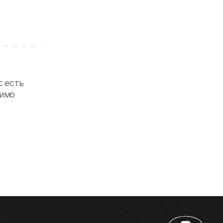
с есть
димо