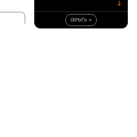
↓
СКРЫТЬ →