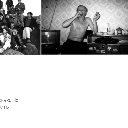
нью. Но,
усть