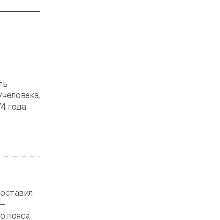
ть
 человека,
74 года
составил
 —
о пояса,