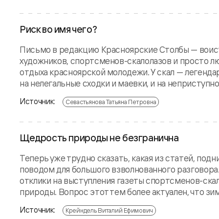
Риск во имя чего?
Письмо в редакцию Красноярские Столбы — воист
художников, спортсменов-скалолазов и просто л
отдыха красноярской молодежи. У скал — легенд
на нелегальные сходки и маевки, и на неприступно
Источник:
Севастьянова Татьяна Петровна
Щедрость природы не безгранична
Теперь уже трудно сказать, какая из статей, по
поводом для большого взволнованного разговора
отклики на выступления газеты спортсменов-скал
природы. Вопрос этот тем более актуален, что зима
Источник:
Крейндель Виталий Ефимович