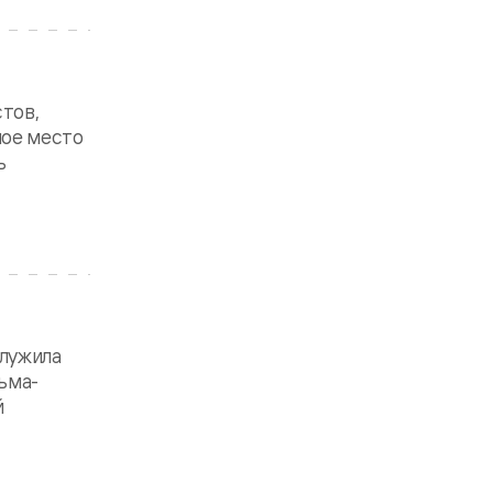
тов,
ное место
ь
служила
ьма-
й