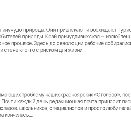
ину чудо природы. Они привлекают и восхищают турис
юбителей природы. Край причудливых скал — излюблен
арное прошлое. Здесь до революции рабочие собиралис
й стене кто-то с риском для жизни...
днимающих проблему наших красноярских «Столбов», по
. Почти каждый день редакционная почта приносит пис
олазов, школьников, специалистов и просто любителе
 кончилась,...