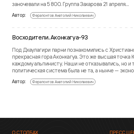
заночевали на 5 800. Группа Захарова 21 апреля...
Автор:
Ферапонтов Анатолий Николаевич
Восходители. Аконкагуа-93
Под Дхаулагири парни познакомились с Христианом
прекрасная гора Аконкагуа. Это же высшая точка
каждому альпинисту. Наши не отказывались, но и 
политическая система была не та, а нынче — эконом
Автор:
Ферапонтов Анатолий Николаевич
О СТОЛБАХ
ПРЕСС ЦЕ