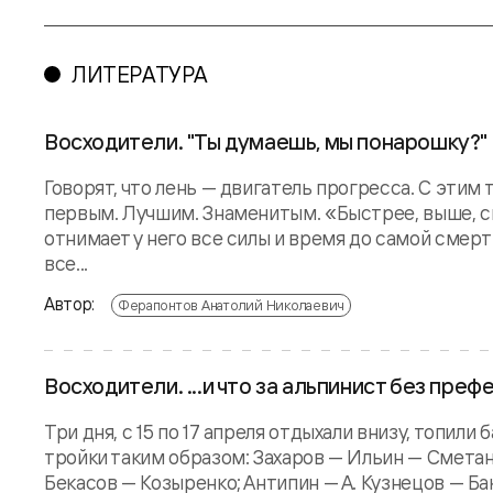
ЛИТЕРАТУРА
Восходители. "Ты думаешь, мы понарошку?"
Говорят, что лень — двигатель прогресса. С этим
первым. Лучшим. Знаменитым. «Быстрее, выше, си
отнимает у него все силы и время до самой смерти
все...
Автор:
Ферапонтов Анатолий Николаевич
Восходители. ...и что за альпинист без преф
Три дня, с 15 по 17 апреля отдыхали внизу, топил
тройки таким образом: Захаров — Ильин — Сметан
Бекасов — Козыренко; Антипин — А. Кузнецов — Ба