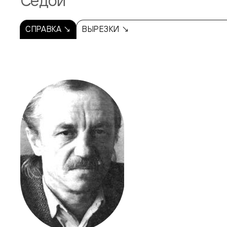
Седой
СПРАВКА ↘
ВЫРЕЗКИ ↘