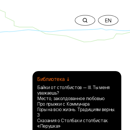
EN
Библиотека ↓
Байки от столбистов — III. Ты меня
уважаешь?
Место, заколдованное любовью
Про прыжки с Коммунара
Горы на всю жизнь. Традициям верны.
3
Сказания о Столбах и столбистах.
«Перушка»