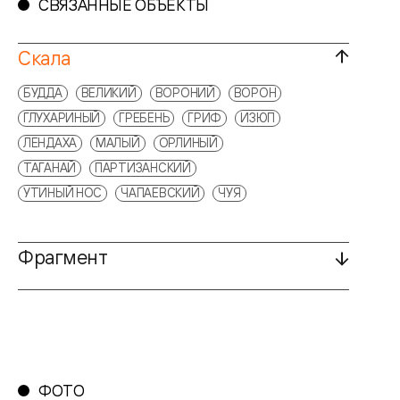
СВЯЗАННЫЕ ОБЪЕКТЫ
Скала
БУДДА
ВЕЛИКИЙ
ВОРОНИЙ
ВОРОН
ГЛУХАРИНЫЙ
ГРЕБЕНЬ
ГРИФ
ИЗЮП
ЛЕНДАХА
МАЛЫЙ
ОРЛИНЫЙ
ТАГАНАЙ
ПАРТИЗАНСКИЙ
УТИНЫЙ НОС
ЧАПАЕВСКИЙ
ЧУЯ
Фрагмент
ФОТО