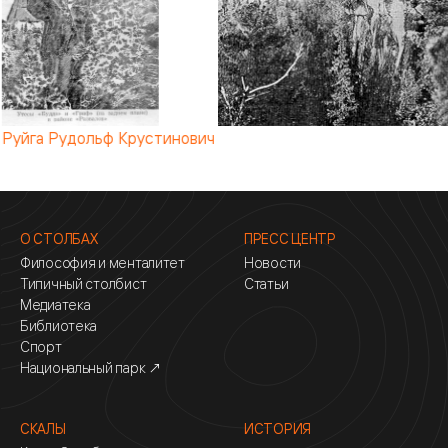
Руйга Рудольф Крустинович
О СТОЛБАХ
ПРЕСС ЦЕНТР
Философия и менталитет
Новости
Типичный столбист
Статьи
Медиатека
Библиотека
Спорт
Национальный парк ↗
СКАЛЫ
ИСТОРИЯ