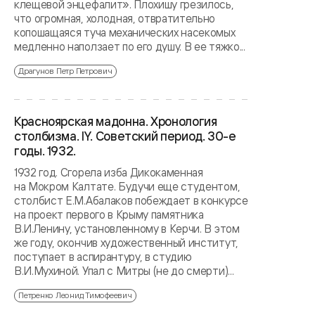
клещевой энцефалит». Плохишу грезилось,
что огромная, холодная, отвратительно
копошащаяся туча механических насекомых
медленно наползает по его душу. В ее тяжко...
Драгунов Петр Петрович
Красноярская мадонна. Хронология
столбизма. IY. Советский период. 30-е
годы. 1932.
1932 год. Сгорела изба Дикокаменная
на Мокром Калтате. Будучи еще студентом,
столбист Е.М.Абалаков побеждает в конкурсе
на проект первого в Крыму памятника
В.И.Ленину, установленному в Керчи. В этом
же году, окончив художественный институт,
поступает в аспирантуру, в студию
В.И.Мухиной. Упал с Митры (не до смерти)...
Петренко Леонид Тимофеевич