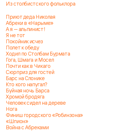
Из столбистского фольклора
Приют деда Николая
Абреки в «Нарыме»
А я — альпинист!
Я не тот
Покойник исчез
Полет к обеду
Ходил по Столбам Бурмата
Гога, Шмага и Мосел
Почти как в Чикаго
Сюрприз для гостей
Барс на Слонике
Кто кого напугал?
Буйная ночь Барса
Хромой бродяга
Человек сидел на дереве
Нога
Финиш городского «Робинзона»
«Шпион»
Война с Абреками