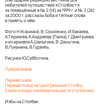
любителей путешествий «Столбист»
за помещённые в № 2 (14) за 1999 г. и № 2 (26)
за 2000 г. рассказы Боба и тёплые слова
в память о нём.
Фото Н.Усаниной, В. Соколенко, И.Бакаева,
А.Терихова, А.Андреева (Палка), Г.Дмитриева
и из архивов А.Шалыгина, В. Деньгина,
В.Луканина, В.Гудвиль.
Рисунки Ю.Субботина.
Предисловие
Первая скала
Первый поход на Центральные Столбы
Скалы и люди (необязательное отступление)
Избы на Столбах