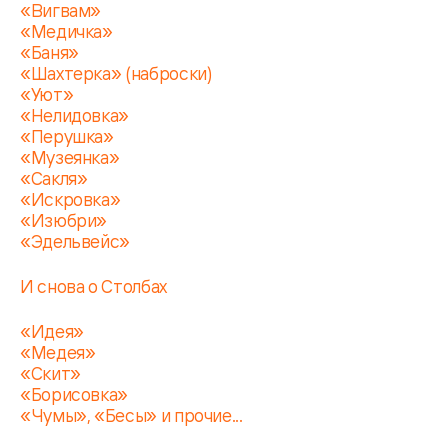
«Вигвам»
«Медичка»
«Баня»
«Шахтерка» (наброски)
«Уют»
«Нелидовка»
«Перушка»
«Музеянка»
«Сакля»
«Искровка»
«Изюбри»
«Эдельвейс»
И снова о Столбах
«Идея»
«Медея»
«Скит»
«Борисовка»
«Чумы», «Бесы» и прочие...