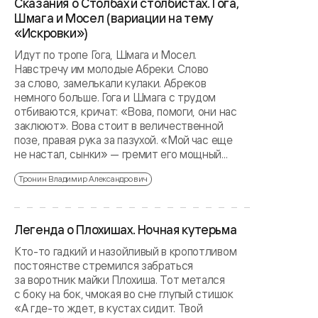
Сказания о Столбах и столбистах. Гога,
Шмага и Мосел (вариации на тему
«Искровки»)
Идут по тропе Гога, Шмага и Мосел.
Навстречу им молодые Абреки. Слово
за слово, замелькали кулаки. Абреков
немного больше. Гога и Шмага с трудом
отбиваются, кричат: «Вова, помоги, они нас
заклюют». Вова стоит в величественной
позе, правая рука за пазухой. «Мой час еще
не настал, сынки» — гремит его мощный...
Тронин Владимир Александрович
Легенда о Плохишах. Ночная кутерьма
Кто-то гадкий и назойливый в кропотливом
постоянстве стремился забраться
за воротник майки Плохиша. Тот метался
с боку на бок, чмокая во сне глупый стишок
«А где-то ждет, в кустах сидит. Твой