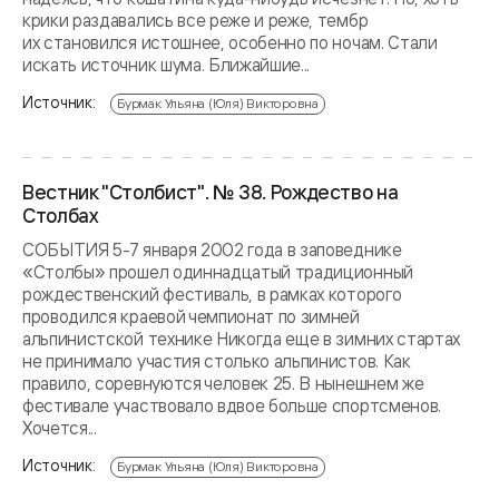
крики раздавались все реже и реже, тембр
их становился истошнее, особенно по ночам. Стали
искать источник шума. Ближайшие...
Источник:
Бурмак Ульяна (Юля) Викторовна
Вестник "Столбист". № 38. Рождество на
Столбах
СОБЫТИЯ 5-7 января 2002 года в заповеднике
«Столбы» прошел одиннадцатый традиционный
рождественский фестиваль, в рамках которого
проводился краевой чемпионат по зимней
альпинистской технике Никогда еще в зимних стартах
не принимало участия столько альпинистов. Как
правило, соревнуются человек 25. В нынешнем же
фестивале участвовало вдвое больше спортсменов.
Хочется...
Источник:
Бурмак Ульяна (Юля) Викторовна