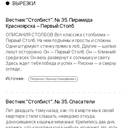
ВЫРЕЗКИ
Вестник "Столбист". № 35. Пирамида
Красноярска – Первый Столб
ОПИСАНИЯ СТОЛБОВ Вот классика столбизма —
Первый Столб. На нем подъемы и просты и сложны.
Одни штурмуют стенку прямо в лоб, Другие — щелью
лезут осторожно. Он — Первый Столб. Он — ближний
среди всех. Он весь развернут к солнышку и свету.
Здесь ждет тебя победа и успех — Рискни — и сверху
огляди...
Источник:
Петренко Леонид Тимофеевич
Вестник "Столбист". № 35. Спасатели
Лет двадцать тому назад, как-то в марте мы в своей
квартире стали слышать, неведомо откуда,
доносившееся кошачье мяуканье. Крепились два дня,
надеясь, что кошатина куда-нибудь исчезнет. Но, хоть