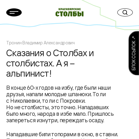
БЛОК ССЫЛОК ↗
Тронин Владимир Александрович
Сказания о Столбах и
столбистах. А я –
альпинист!
В конце 60-х годов на избу, где были наши
друзья, напали молодые шпанюки. То ли
с Николаевки, то ли с Покровки.
Но не столбисты, это точно. Нападавших
было много, народа в избе мало. Пришлось
запереться изнутри, переждать осаду.
Нападавшие били топорами в окно, в ставни.