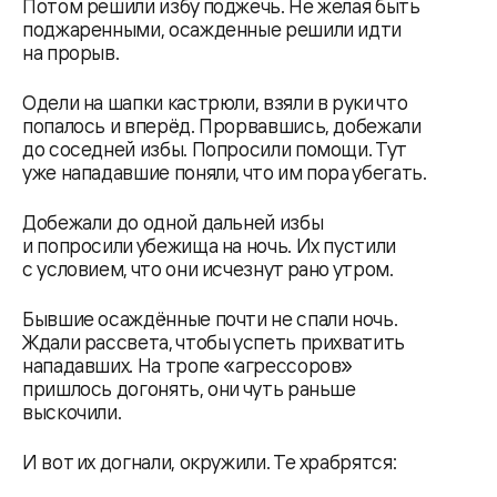
Потом решили избу поджечь. Не желая быть
поджаренными, осажденные решили идти
на прорыв.
Одели на шапки кастрюли, взяли в руки что
попалось и вперёд. Прорвавшись, добежали
до соседней избы. Попросили помощи. Тут
уже нападавшие поняли, что им пора убегать.
Добежали до одной дальней избы
и попросили убежища на ночь. Их пустили
с условием, что они исчезнут рано утром.
Бывшие осаждённые почти не спали ночь.
Ждали рассвета, чтобы успеть прихватить
нападавших. На тропе «агрессоров»
пришлось догонять, они чуть раньше
выскочили.
И вот их догнали, окружили. Те храбрятся: