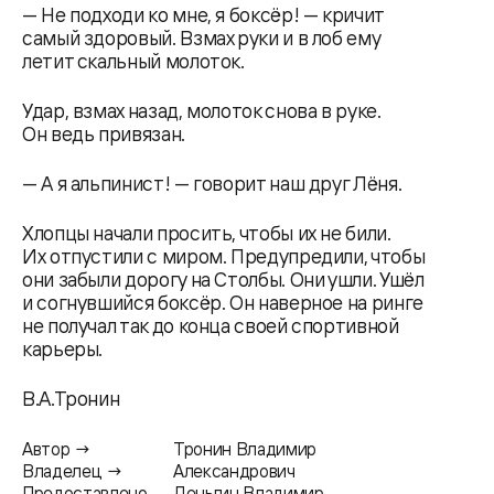
— Не подходи ко мне, я боксёр! — кричит
самый здоровый. Взмах руки и в лоб ему
летит скальный молоток.
Удар, взмах назад, молоток снова в руке.
Он ведь привязан.
— А я альпинист! — говорит наш друг Лёня.
Хлопцы начали просить, чтобы их не били.
Их отпустили с миром. Предупредили, чтобы
они забыли дорогу на Столбы. Они ушли. Ушёл
и согнувшийся боксёр. Он наверное на ринге
не получал так до конца своей спортивной
карьеры.
В.А.Тронин
Автор →
Тронин Владимир
Владелец →
Александрович
Предоставлено
Деньгин Владимир