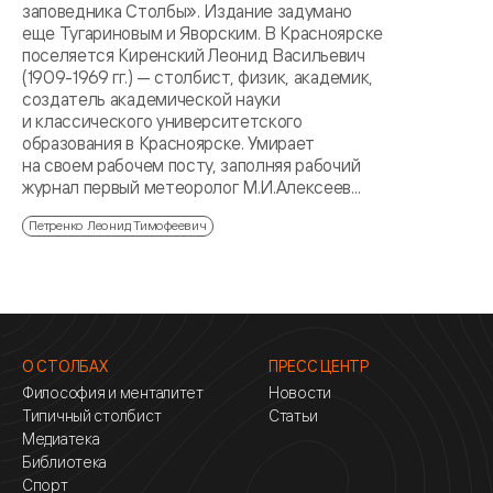
заповедника Столбы». Издание задумано
еще Тугариновым и Яворским. В Красноярске
поселяется Киренский Леонид Васильевич
(1909-1969 гг.) — столбист, физик, академик,
создатель академической науки
и классического университетского
образования в Красноярске. Умирает
на своем рабочем посту, заполняя рабочий
журнал первый метеоролог М.И.Алексеев...
Петренко Леонид Тимофеевич
О СТОЛБАХ
ПРЕСС ЦЕНТР
Философия и менталитет
Новости
Типичный столбист
Статьи
Медиатека
Библиотека
Спорт