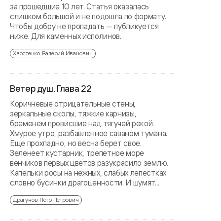
за прошедшие 10 лет. Статья оказалась
слишком большой и не подошла по формату.
Чтобы добру не пропадать — публикуется
ниже. Для каменных исполинов...
Хвостенко Валерий Иванович
Ветер душ. Глава 22
Коричневые отрицательные стены,
зеркальные сколы, тяжкие карнизы,
бременем провисшие над тягучей рекой.
Хмурое утро, разбавленное саваном тумана.
Еще прохладно, но весна берет свое.
Зеленеет кустарник, трепетное море
венчиков первых цветов разукрасило землю.
Капельки росы на нежных, слабых лепестках
словно бусинки драгоценности. И шумят...
Драгунов Петр Петрович