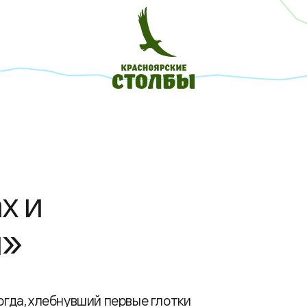
х и
я»
когда, хлебнувший первые глотки