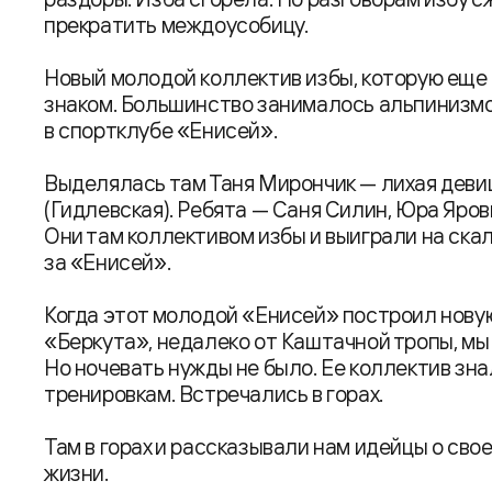
прекратить междоусобицу.
Новый молодой коллектив избы, которую еще 
знаком. Большинство занималось альпинизм
в спортклубе «Енисей».
Выделялась там Таня Мирончик — лихая девиц
(Гидлевская). Ребята — Саня Силин, Юра Яровик
Они там коллективом избы и выиграли на ска
за «Енисей».
Когда этот молодой «Енисей» построил нову
«Беркута», недалеко от Каштачной тропы, мы 
Но ночевать нужды не было. Ее коллектив зна
тренировкам. Встречались в горах.
Там в горах и рассказывали нам идейцы о свое
жизни.