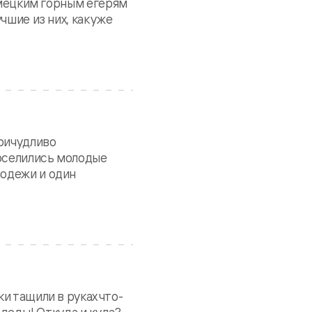
немецким горным егерям
шие из них, как уже
причудливо
поселились молодые
лодежи и один
и тащили в руках что-
 деды! Откуда и куда?