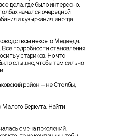
все дела, где было интересно.
Столбах начался очередной
бания и кувыркания, иногда
уководством некоего Медведя,
. Все подробности становления
сить у стариков. Но что
 было слышно, чтобы там сильно
и.
маковский район — не Столбы,
о Малого Беркута. Найти
чалась смена поколений,
ег кто-то из компании, чтобы