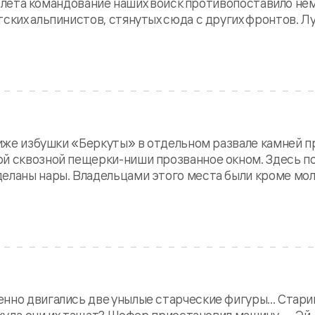
нце лета командование наших войск противопоставило 
ских альпинистов, стянутых сюда с других фронтов. Луч
 ниже избушки «Беркуты» в отдельном развале камней 
ой сквозной пещерки-ниши прозванное окном. Здесь 
деланы нары. Владельцами этого места были кроме мо
но двигались две унылые старческие фигуры... Старик
, куда они их тащат? Шофер приостановил машину. — Эй,