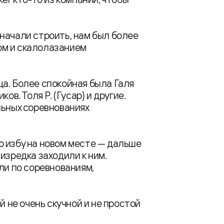
начали строить, нам был более
ом и скалолазанием
а. Более спокойная была Галя
ов. Толя Р. (Гусар) и другие.
льных соревнованиях
ю избу на новом месте — дальше
изредка заходили к ним.
ли по соревнованиям,
й не очень скучной и не простой