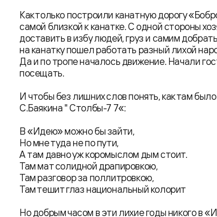
Как только построили канатную дорогу «Бобр
самой близкой к канатке. С одной стороны хо
доставить в избу людей, груз и самим добрат
на канатку пошел работать разный лихой нар
Да и по тропе началось движение. Начали г
посещать.
И чтобы без лишних слов понять, как там был
С.Баякина " Столбы-7 7«:
В «Идею» можно бы зайти,
Но мне туда не по пути,
А там давно уж коромыслом дым стоит.
Там мат солидной драпировкою,
Там разговор за поллитровкою,
Там тешит глаз национальный колорит
Но добрым часом в эти лихие годы никого в «И