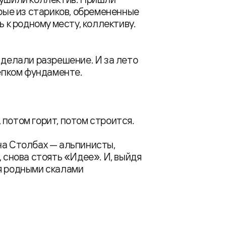
орые из стариков, обремененные
ь к родному месту, коллективу.
 делали разрешение. И за лето
репком фундаменте.
, потом горит, потом строится.
на Столбах — альпинисты,
, снова стоять «Идее». И, выйдя
ся родными скалами