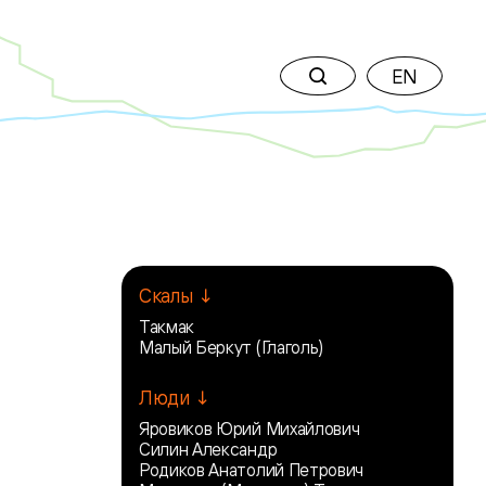
EN
Скалы ↓
Такмак
Малый Беркут (Глаголь)
Люди ↓
Яровиков Юрий Михайлович
Силин Александр
Родиков Анатолий Петрович