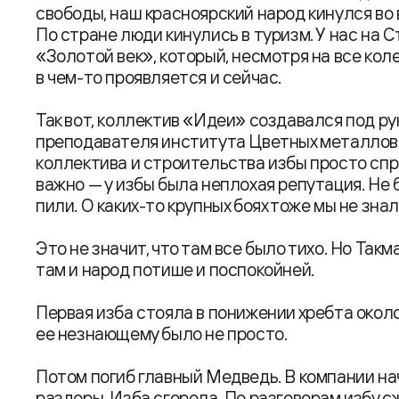
свободы, наш красноярский народ кинулся во 
По стране люди кинулись в туризм. У нас на 
«Золотой век», который, несмотря на все коле
в чем-то проявляется и сейчас.
Так вот, коллектив «Идеи» создавался под р
преподавателя института Цветных металлов
коллектива и строительства избы просто спро
важно — у избы была неплохая репутация. Не
пили. О каких-то крупных боях тоже мы не знал
Это не значит, что там все было тихо. Но Так
там и народ потише и поспокойней.
Первая изба стояла в понижении хребта окол
ее незнающему было не просто.
Потом погиб главный Медведь. В компании на
раздоры. Изба сгорела. По разговорам избу сж