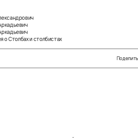
лександрович
Аркадьевич
Аркадьевич
я о Столбах и столбистах
Поделить