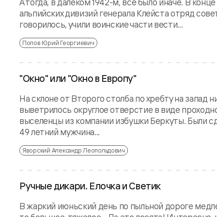
А тогда, в далеком 1942-м, все было иначе. В ко
альпийских дивизий генерала Клейста отряд совет
говорилось, учили воинские части вести...
Попов Юрий Георгиевич
"Окно" или "Окно в Европу"
На склоне от Второго столба по хребту на запад
выветрилось округлое отверстие в виде проходн
выселенцы из компании избушки Беркуты. Были с
49 летний мужчина...
Яворский Александр Леопольдович
Ручные дикари. Елочка и Светик
В жаркий июньский день по пыльной дороге медлен
то большое, тяжелое... Да это лосята! Интересно