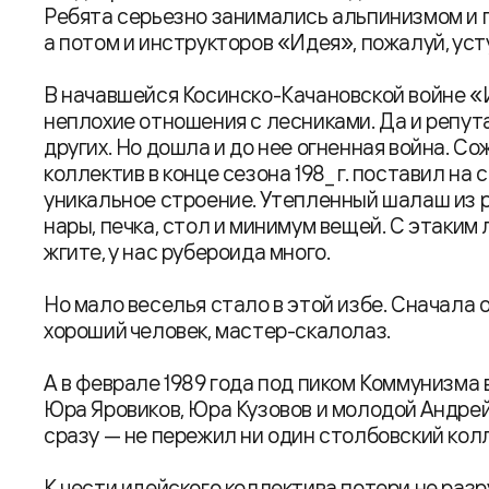
Ребята серьезно занимались альпинизмом и п
а потом и инструкторов «Идея», пожалуй, ус
В начавшейся Косинско-Качановской войне «
неплохие отношения с лесниками. Да и репута
других. Но дошла и до нее огненная война. Сож
коллектив в конце сезона 198_ г. поставил на
уникальное строение. Утепленный шалаш из р
нары, печка, стол и минимум вещей. С этаким 
жгите, у нас рубероида много.
Но мало веселья стало в этой избе. Сначала
хороший человек, мастер-скалолаз.
А в феврале 1989 года под пиком Коммунизма 
Юра Яровиков, Юра Кузовов и молодой Андрей 
сразу — не пережил ни один столбовский кол
К чести идейского коллектива потери не раз