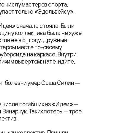
о числу мастеров спорта,
тупает только «Эдельвейсу».
Идея» сначала стояла. Были
ция у коллектива была не хуже
гли ее в 8_ году. Дружный
 старом месте по-своему
убероида на каркасе. Внутри
лихим вывертом: нате, идите,
 от болезни умер Саша Силин —
в числе погибших из «Идеи» —
Винарчук. Таких потерь — трое
лектив.
рушили коллектив. Пришли