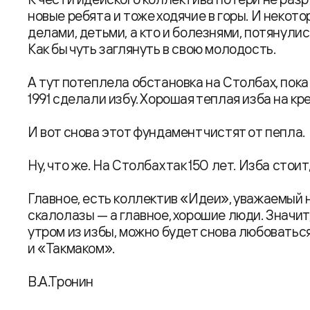
новые ребята и тоже ходячие в горы. И некот
делами, детьми, а кто и болезнями, потянулис
Как бы чуть заглянуть в свою молодость.
А тут потеплела обстановка на Столбах, пока
1991 сделали избу. Хорошая теплая изба на к
И вот снова этот фундамент чистят от пепла.
Ну, что же. На Столбах так 150 лет. Изба стоит
Главное, есть коллектив «Идеи», уважаемый 
скалолазы — а главное, хорошие люди. Значит
утром из избы, можно будет снова любовать
и «Такмаком».
В.А.Тронин