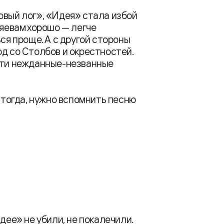
овый лог», «Идея» стала избой
зяевам хорошо — легче
ься проще. А с другой стороны
од со Столбов и окрестностей.
ости нежданные-незванные
о тогда, нужно вспомнить песню
дее» не убили, не покалечили.