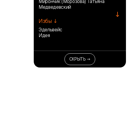
Мирончик (Морозова) Татьяна
Медведевский
↓
Избы ↓
Эдельвейс
Идея
СКРЫТЬ →