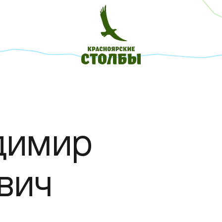
димир
вич