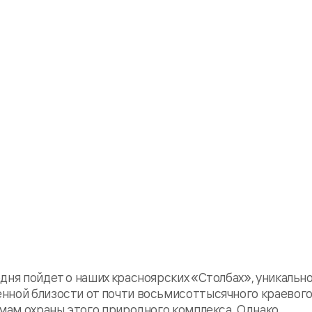
дня пойдет о наших красноярских «Столбах», уникальн
нной близости от почти восьмисоттысячного краевого
емам охраны этого природного комплекса. Однако