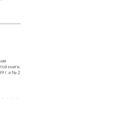
ния
ой книги.
9 г. и № 2