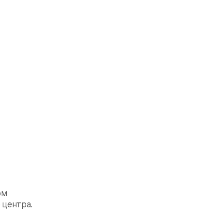
ом
 центра.