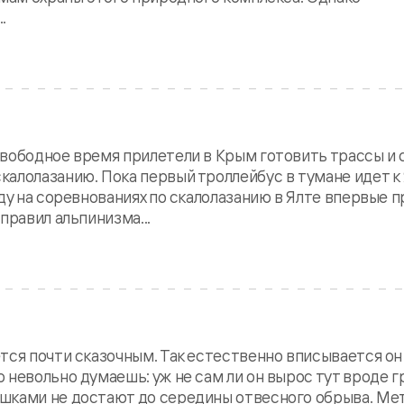
.
свободное время прилетели в Крым готовить трассы и 
алолазанию. Пока первый троллейбус в тумане идет к 
ду на соревнованиях по скалолазанию в Ялте впервые 
правил альпинизма...
тся почти сказочным. Так естественно вписывается он
 невольно думаешь: уж не сам ли он вырос тут вроде г
шками не достают до середины отвесного обрыва. Ме