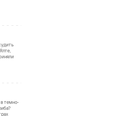
судить
Ялте,
приняли
 в темно-
риба?
трах