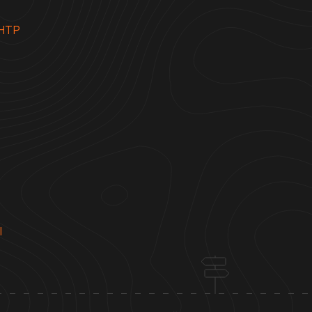
НТР
Ы