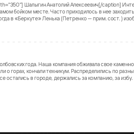
width="350"] Шалыгин Анатолий Алексеевич[/caption] Ин
амом бойком месте. Часто приходилось в нее заходить
гда в «Беркуте» Ленька (Петренко — прим. сост. ) изоб
толбовских года. Наша компания обживала свое каменно
ли о горах, кончали техникум. Распределились по разн
е остались в городе, держались за компанию, за избу.