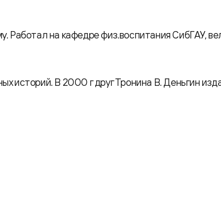
изму. Работал на кафедре физ.воспитания СибГАУ, в
х историй. В 2000 г друг Тронина В. Деньгин изда