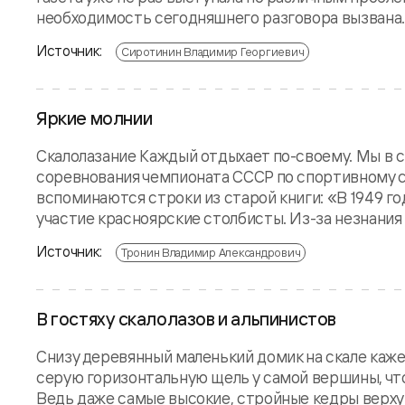
необходимость сегодняшнего разговора вызвана..
Источник:
Сиротинин Владимир Георгиевич
Яркие молнии
Скалолазание Каждый отдыхает по-своему. Мы в 
соревнования чемпионата СССР по спортивному ск
вспоминаются строки из старой книги: «В 1949 го
участие красноярские столбисты. Из-за незнания 
Источник:
Тронин Владимир Александрович
В гостях у скалолазов и альпинистов
Снизу деревянный маленький домик на скале каже
серую горизонтальную щель у самой вершины, что
Ведь даже самые высокие, стройные кедры верху