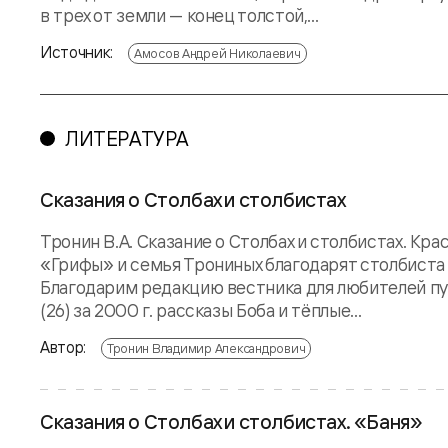
в трех от земли — конец толстой,...
Источник:
Амосов Андрей Николаевич
ЛИТЕРАТУРА
Сказания о Столбах и столбистах
Тронин В.А. Сказание о Столбах и столбистах. Кр
«Грифы» и семья Трониных благодарят столбиста
Благодарим редакцию вестника для любителей пут
(26) за 2000 г. рассказы Боба и тёплые...
Автор:
Тронин Владимир Александрович
Сказания о Столбах и столбистах. «Баня»