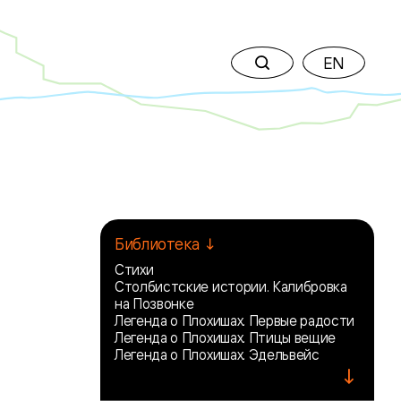
EN
Библиотека ↓
Стихи
Столбистские истории. Калибровка
на Позвонке
Легенда о Плохишах. Первые радости
Легенда о Плохишах. Птицы вещие
Легенда о Плохишах. Эдельвейс
↓