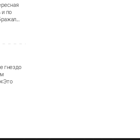
тересная
 и по
ражал...
е гнездо
ым
 «Это