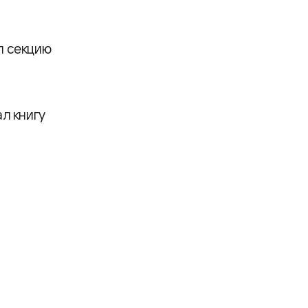
ел секцию
л книгу