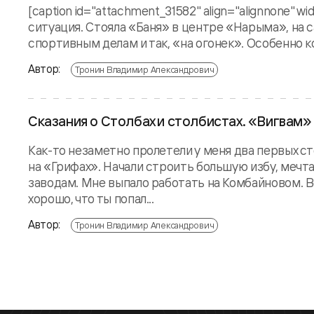
[caption id="attachment_31582" align="alignnone" 
ситуация. Стояла «Баня» в центре «Нарыма», на с
спортивным делам и так, «на огонек». Особенно ко
Автор:
Тронин Владимир Александрович
Сказания о Столбах и столбистах. «Вигвам»
Как-то незаметно пролетели у меня два первых с
на «Грифах». Начали строить большую избу, мечта
заводам. Мне выпало работать на Комбайновом. Вс
хорошо, что ты попал...
Автор:
Тронин Владимир Александрович