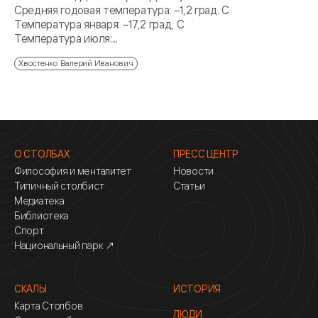
Средняя годовая температура: −1,2 град. С
Температура января: −17,2 град, С
Температура июля:...
Хвостенко Валерий Иванович
О СТОЛБАХ
ПРЕСС ЦЕНТР
Философия и менталитет
Новости
Типичный столбист
Статьи
Медиатека
Библиотека
Спорт
Национальный парк ↗
СКАЛЫ
ИСТОРИЯ
Карта Столбов
ЛЮДИ