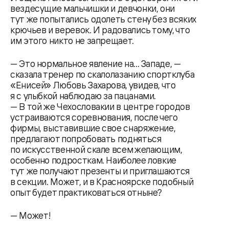
вездесущие мальчишки и девчонки, они
тут же попытались одолеть стену без всяких
крючьев и веревок. И радовались тому, что
им этого никто не запрещает.
— Это нормальное явление на... Западе, —
сказала тренер по скалолазанию спортклуба
«Енисей» Любовь Захарова, увидев, что
я с улыбкой наблюдаю за пацанами.
— В той же Чехословакии в центре городов
устраиваются соревнования, после чего
фирмы, выставившие свое снаряжение,
предлагают попробовать подняться
по искусственной скале всем желающим,
особенно подросткам. Наиболее ловкие
тут же получают презенты и приглашаются
в секции. Может, и в Красноярске подобный
опыт будет практиковаться отныне?
— Может!