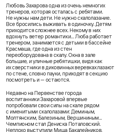
Любовь Захарова одна из очень немногих
тренеров, которая осталась с ребятами.
Не нужны нам дети. Не нужно скалолазание.
Все бросились выживать в одиночку. Детям
приходится сложнее всех. Некому в них
вдохнуть ветер романтики... Люба работает
тренером, занимается с детьми в бассейне
Красмаша, где одна из стен
переоборудована в скалу. Окна в зале
большие, и уличные ребятишки, видя как
их сверстники в диковинных веревках лазают
по стене, словно пауки, приходят в секцию
посмотреть и — остаются.
Недавно на Первенстве города
воспитанники Захаровой впервые
попробовали свои силы на скале рядом
с именитыми скалолазами: Деминым,
Молтянским, Балезиным, Вершининым...
Чемпионом стал Дениска Поталовский.
Неплохо выступили Миша Бакалейников,