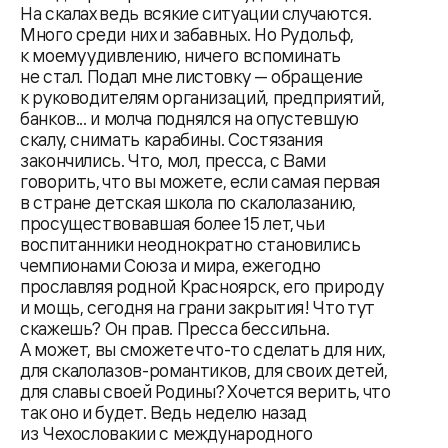
На скалах ведь всякие ситуации случаются.
Много среди них и забавных. Но Рудольф,
к моему удивлению, ничего вспоминать
не стал. Подал мне листовку — обращение
к руководителям организаций, предприятий,
банков... и молча поднялся на опустевшую
скалу, снимать карабины. Состязания
закончились. Что, мол, пресса, с Вами
говорить, что вы можете, если самая первая
в стране детская школа по скалолазанию,
просуществовавшая более 15 лет, чьи
воспитанники неоднократно становились
чемпионами Союза и мира, ежегодно
прославляя родной Красноярск, его природу
и мощь, сегодня на грани закрытия! Что тут
скажешь? Он прав. Пресса бессильна.
А может, вы сможете что-то сделать для них,
для скалолазов-романтиков, для своих детей,
для славы своей Родины? Хочется верить, что
так оно и будет. Ведь неделю назад
из Чехословакии с международного