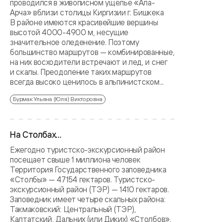
проводился в живописном ущелье «Ала-
Арча» вблизи столицы Киргизии г. Бишкека
В районе имеются красивейшие вершины
высотой 4000-4900 м, несущие
значительное оледенение. Поэтому
большинство маршрутов — комбинированные,
на них восходители встречают и лед, и снег
и скалы. Преодоление таких маршрутов
всегда высоко ценилось в альпинистском...
Бурмак Ульяна (Юля) Викторовна
На Столбах...
Ежегодно туристско-экскурсионный район
посещает свыше 1 миллиона человек
Территория Государственного заповедника
«Столбы» — 47154 гектаров. Туристско-
экскурсионный район (ТЭР) — 1410 гектаров.
Заповедник имеет четыре скальных района:
Такмаковский: Центральный (ТЭР),
Калтатский, Дальних (или Диких) «Столбов».