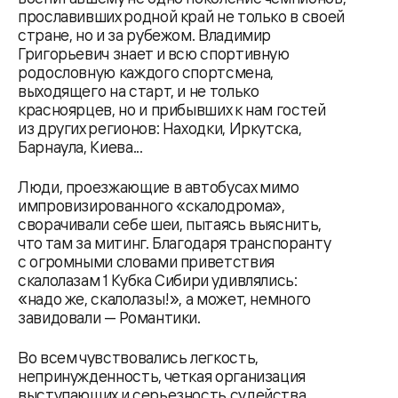
прославивших родной край не только в своей
стране, но и за рубежом. Владимир
Григорьевич знает и всю спортивную
родословную каждого спортсмена,
выходящего на старт, и не только
красноярцев, но и прибывших к нам гостей
из других регионов: Находки, Иркутска,
Барнаула, Киева...
Люди, проезжающие в автобусах мимо
импровизированного «скалодрома»,
сворачивали себе шеи, пытаясь выяснить,
что там за митинг. Благодаря транспоранту
с огромными словами приветствия
скалолазам 1 Кубка Сибири удивлялись:
«надо же, скалолазы!», а может, немного
завидовали — Романтики.
Во всем чувствовались легкость,
непринужденность, четкая организация
выступающих и серьезность судейства.