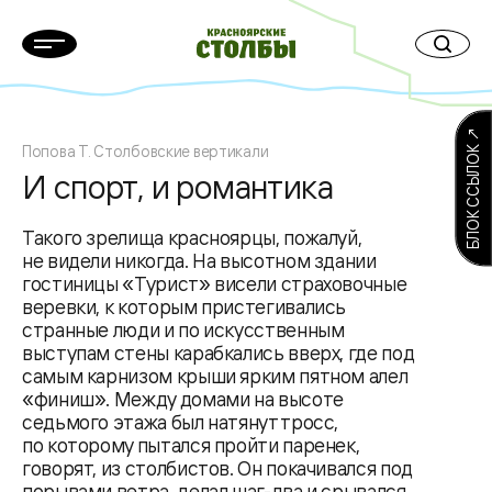
БЛОК ССЫЛОК ↗
Попова Т. Столбовские вертикали
И спорт, и романтика
Такого зрелища красноярцы, пожалуй,
не видели никогда. На высотном здании
гостиницы «Турист» висели страховочные
веревки, к которым пристегивались
странные люди и по искусственным
выступам стены карабкались вверх, где под
самым карнизом крыши ярким пятном алел
«финиш». Между домами на высоте
седьмого этажа был натянут тросс,
по которому пытался пройти паренек,
говорят, из столбистов. Он покачивался под
порывами ветра, делал шаг-два и срывался,