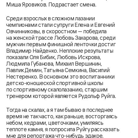
Миша Яровиков. Подрастает смена.
Среди взрослых в сложном лазании
чемпионами стали супруги Елена и Евгений
Овчинниковы, в скоростном — победила
на женской трассе Любовь Захарова, среди
мужчин первым финишной ленточки достиг
Владимир Найденко. Неплохие результаты
показали Оля Бибик, Любовь Искрова,
Людмила Губанова, Михаил Вершинин,
Павлик Демин, Татьяна Семкина, Василий
Нестеренко. В основном это воспитанники
детско-юношеской спортивной школы
по спортивному скалолазанию, старшим
тренером которой является Рудольф Руйга.
Тогда на скалах, а я там бываю в последнее
время не так часто, как раньше, восторгаясь
небом, кедрами, цветочками, умиляясь
теплоте камня, я попросила Руйгу рассказать
мне для репортажа что-нибудь эдакое.