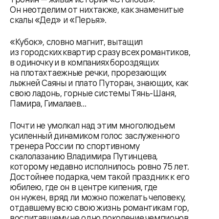
Он неотделим от них также, как знаменитые
скалы «Дед» и «Перья».
«Кубок», словно магнит, вытащил
из городских квартир сразу всех романтиков,
в одиночку и в компаниях бороздящих
на плотах таежные речки, прорезающих
лыжней Саяны и плато Путоран, знающих, как
свою ладонь, горные системы Тянь-Шаня,
Памира, Гималаев...
Почти не умолкал над этим многолюдьем
усиленный динамиком голос заслуженного
тренера России по спортивному
скалолазанию Владимира Путинцева,
которому недавно исполнилось ровно 75 лет.
Достойнее подарка, чем такой праздник к его
юбилею, где он в центре кипения, где
он нужен, вряд ли можно пожелать человеку,
отдавшему всю свою жизнь романтикам гор,
воспитавшему не одно поколение чемпионов,