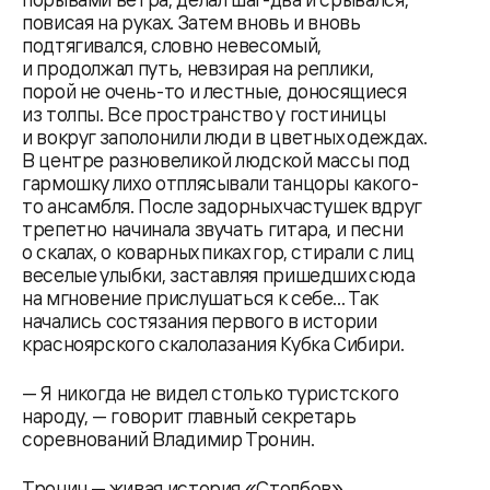
повисая на руках. Затем вновь и вновь
подтягивался, словно невесомый,
и продолжал путь, невзирая на реплики,
порой не очень-то и лестные, доносящиеся
из толпы. Все пространство у гостиницы
и вокруг заполонили люди в цветных одеждах.
В центре разновеликой людской массы под
гармошку лихо отплясывали танцоры какого-
то ансамбля. После задорных частушек вдруг
трепетно начинала звучать гитара, и песни
о скалах, о коварных пиках гор, стирали с лиц
веселые улыбки, заставляя пришедших сюда
на мгновение прислушаться к себе... Так
начались состязания первого в истории
красноярского скалолазания Кубка Сибири.
— Я никогда не видел столько туристского
народу, — говорит главный секретарь
соревнований Владимир Тронин.
Тронин — живая история «Столбов».