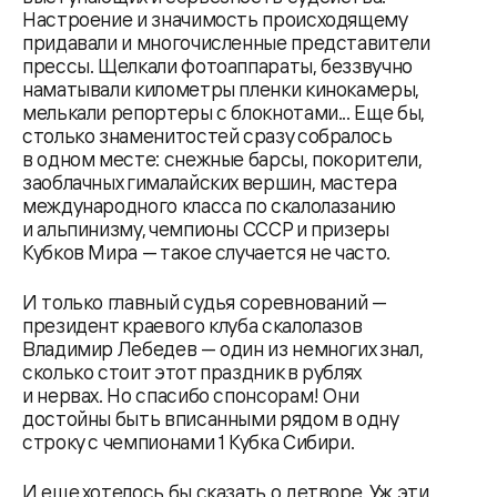
Настроение и значимость происходящему
придавали и многочисленные представители
прессы. Щелкали фотоаппараты, беззвучно
наматывали километры пленки кинокамеры,
мелькали репортеры с блокнотами... Еще бы,
столько знаменитостей сразу собралось
в одном месте: снежные барсы, покорители,
заоблачных гималайских вершин, мастера
международного класса по скалолазанию
и альпинизму, чемпионы СССР и призеры
Кубков Мира — такое случается не часто.
И только главный судья соревнований —
президент краевого клуба скалолазов
Владимир Лебедев — один из немногих знал,
сколько стоит этот праздник в рублях
и нервах. Но спасибо спонсорам! Они
достойны быть вписанными рядом в одну
строку с чемпионами 1 Кубка Сибири.
И еще хотелось бы сказать о детворе. Уж эти