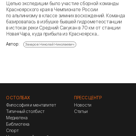
Целью экспедиции было участие сборной команды
Красноярского края в Чемпионате России
по альпинизму в классе зимних восхождений. Команда
базировалась в избушке бывшей гидрометеостанции
в истоках реки Средний Сакукан в 70 км от станции
Новая Чара, куда прибыла из Красноярска...
Автор:
Захаров Николай Николаевич
О СТОЛБАХ
ПРЕСС ЦЕНТР
Философия и менталитет
Новости
Типичный столбист
Статьи
Медиатека
Библиотека
Спорт