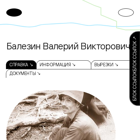
БЛОК ССЫЛОКБЛОК ССЫЛОК ↗
Балезин Валерий Викторович
СПРАВКА ↘
ИНФОРМАЦИЯ ↘
ВЫРЕЗКИ ↘
ДОКУМЕНТЫ ↘