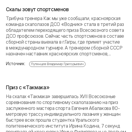
Скалы зовут спортсменов
Трибуна тренера Как мы уже сообщали, красноярская
команда скалолазов ДСО «Водник» стала в третий раз
обладателем переходящего приза Всесоюзного совета
ДСО профсоюзов. Сейчас часть спортсменов в составе
сборной страны выехала в г.Гагры, где примет участие
в международном турнире. А тренером сборной СССР
назначен наставник красноярских спортсменов,...
Источник:
Путинцев Владимир Григорьевич
Приз с «Такмака»
На скалах «Такмака» завершилась XVII Всесоюзные
соревнования по спортивному скалолазанию на приз
заслуженного мастера спорта Евгения Абалакова 80-
метровую трассу индивидуального лазания у женщин
быстрее всех прошла студентка Уральского
политехнического института Ирина Кодина, 7 секунд
проиграла ей красноярка Ирина Филиппова и на третьем