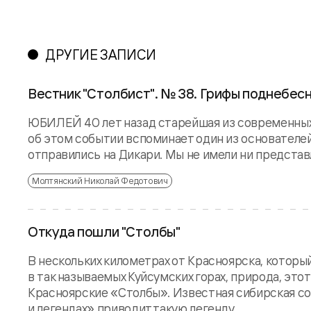
ДРУГИЕ ЗАПИСИ
Вестник "Столбист". № 38. Грифы поднебес
ЮБИЛЕЙ 40 лет назад старейшая из современных 
об этом событии вспоминает один из основателей
отправились на Дикари. Мы не имели ни представл
Молтянский Николай Федотович
Откуда пошли "Столбы"
В нескольких километрах от Красноярска, который
в так называемых Куйсумских горах, природа, это
Красноярские «Столбы». Известная сибирская со
и легендах» приводит такую легенду...