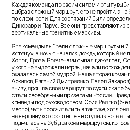
Каждая команда по своим силам и опыту выб
выбрав сложный маршрут, его не пройти, а на
по сложности. Для состязаний были определе
Динозавр и Парус. Все они представляют из с
вертикальные гранитные массивы.
Все команды выбрали сложные маршруты и 2
«стену», а ночью начался дождь, который не 
Холод. Гроза. Временами сыпал даже град. Ос
у кого не выдержали нервы, начали восхожден
оказалась самой мудрой. Наша вторая коман
Архипов, Евгений Дмитриенко, Павел Захаров
внизу, прошла свой маршрут по сухой скале бу
стали серебряными призерами России. Правда
команды под руководством Юрия Раилко (5-е 
место), чуть просчитались в тактике, хотя он
на вершину которого еще не ступала нога ал
поднялась на Зуб дракона маршрутом, котор
в этом районе.