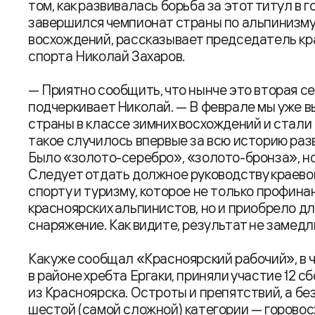
том, как развивалась борьба за этот титул в г
завершился чемпионат страны по альпинизму
восхождений, рассказывает председатель кр
спорта Николай Захаров.
— Приятно сообщить, что нынче это вторая с
подчеркивает Николай. — В феврале мы уже в
страны в классе зимних восхождений и стал
такое случилось впервые за всю историю раз
Было «золото-серебро», «золото-бронза», н
Следует отдать должное руководству краевог
спорту и туризму, которое не только профин
красноярских альпинистов, но и приобрело д
снаряжение. Как видите, результат не замедл
Как уже сообщал «Красноярский рабочий», в 
в районе хребта Ергаки, приняли участие 12 сб
из Красноярска. Остроты и препятствий, а бе
шестой (самой сложной) категории — горово