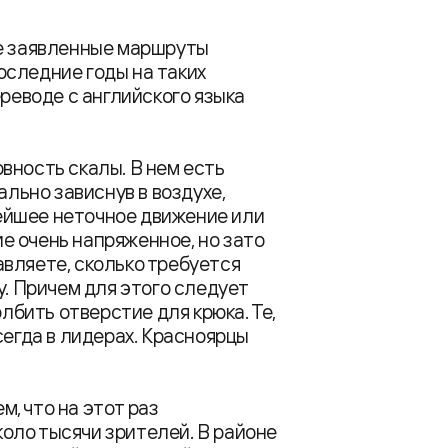
се заявленные маршруты
оследние годы на таких
ереводе с английского языка
вность скалы. В нем есть
ально зависнув в воздухе,
ейшее неточное движение или
ние очень напряженное, но зато
вляете, сколько требуется
у. Причем для этого следует
олбить отверстие для крюка. Те,
сегда в лидерах. Красноярцы
, что на этот раз
оло тысячи зрителей. В районе