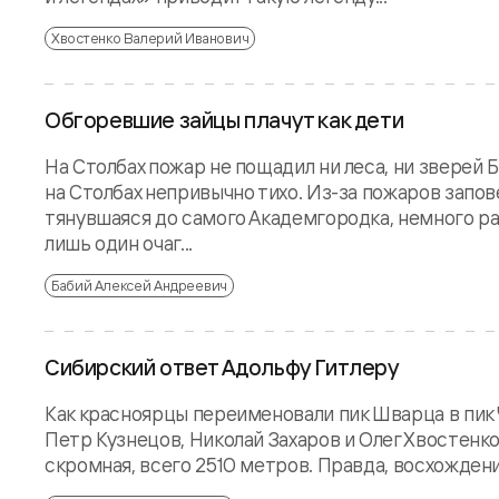
Хвостенко Валерий Иванович
Обгоревшие зайцы плачут как дети
На Столбах пожар не пощадил ни леса, ни зверей
на Столбах непривычно тихо. Из-за пожаров запов
тянувшаяся до самого Академгородка, немного ра
лишь один очаг...
Бабий Алексей Андреевич
Сибирский ответ Адольфу Гитлеру
Как красноярцы переименовали пик Шварца в пик 
Петр Кузнецов, Николай Захаров и Олег Хвостенко
скромная, всего 2510 метров. Правда, восхождени