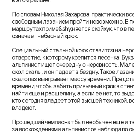
По словам Николая Захарова, практически в
свободным лазанием пройти невозможно. В п
маршрутах приме&shy;няется скайхук, что в п
означает небесный крюк.
Специальный стальной крюк ставится на неро
отверстие, к которому крепится лесенка. Букв
альпинист ищет очередную неровность. Мал
скол скалы, и он падает в бездну. Такое лаза
скалолаз выигрывает массу времени. Предста
времени, чтобы забить привычный крюк в стен
найти еще и расщелину, а если ее нет, то выд
кто сегодня владеет этой высшей техникой, в
владеют.
Прошедший чемпионат был необычен еще и тем
за восхождениями альпинистов наблюдало ок