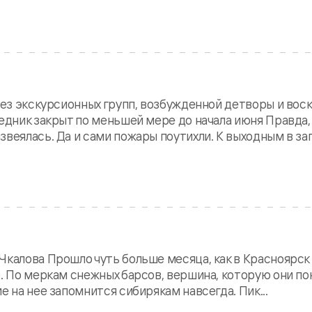
 Без экскурсионных групп, возбужденной детворы и во
едник закрыт по меньшей мере до начала июня Правда,
звеялась. Да и сами пожары поутихли. К выходным в з
Чкалова Прошло чуть больше месяца, как в Красноярс
. По меркам снежных барсов, вершина, которую они пок
е на нее запомнится сибирякам навсегда. Пик...