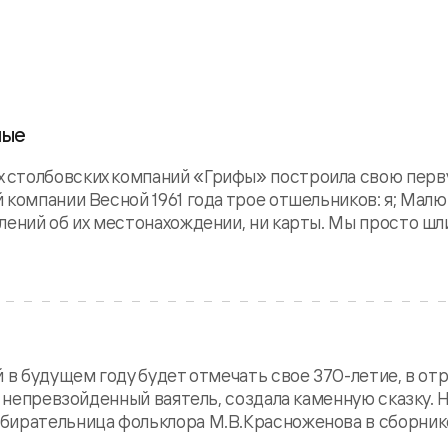
ные
столбовских компаний «Грифы» построила свою первую
 компании Весной 1961 года трое отшельников: я; Мал
ений об их местонахождении, ни карты. Мы просто шли 
 в будущем году будет отмечать свое 370-летие, в отр
т непревзойденный ваятель, создала каменную сказку. 
бирательница фольклора М.В.Красноженова в сборнике