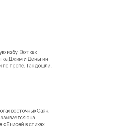
 избу. Вот как
ютка Джим и Деньгин
по тропе. Так дошли...
огах восточных Саян,
Называется она
 «Енисей в стихах