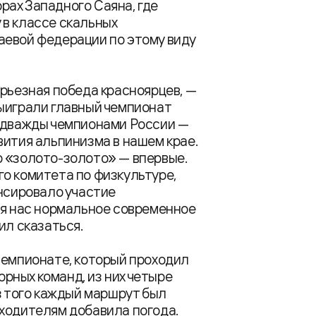
орах Западного Саяна, где
 в классе скальных
аевой федерации по этому виду
ерьезная победа красноярцев, —
ыиграли главный чемпионат
и дважды чемпионами России —
вития альпинизма в нашем крае.
о «золото-золото» — впервые.
о комитета по физкультуре,
ансировало участие
ля нас нормальное современное
ил сказаться.
чемпионате, который проходил
орных команд, из них четыре
з того каждый маршрут был
сходителям добавила погода.