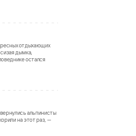
скресных отдыхающих
 сизая дымка,
аповеднике остался
к вернулись альпинисты
орили на этот раз, —