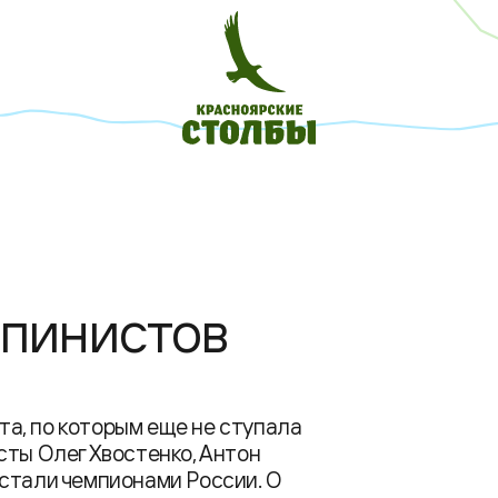
ьпинистов
а, по которым еще не ступала
сты Олег Хвостенко, Антон
 стали чемпионами России. О