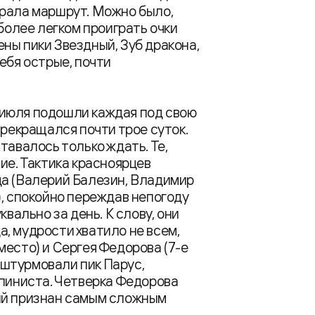
ирала маршрут. Можно было,
 более легком проиграть очки
ны пики Звездный, Зуб дракона,
ебя острые, почти
 июля подошли каждая под свою
прекращался почти трое суток.
тавалось только ждать. Те,
ие. Тактика красноярцев
да (Валерий Балезин, Владимир
), спокойно переждав непогоду
квально за день. К слову, они
, мудрости хватило не всем,
место) и Сергея Федорова (7-е
и штурмовали пик Парус,
ьпиниста. Четверка Федорова
ый признан самым сложным