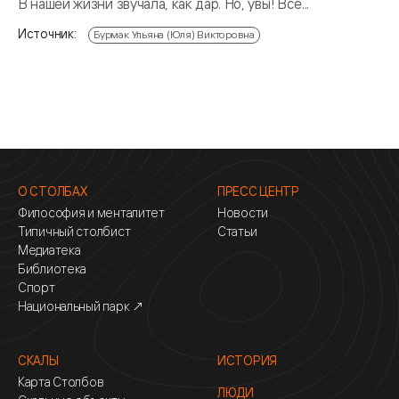
В нашей жизни звучала, как дар. Но, увы! Все...
Источник:
Бурмак Ульяна (Юля) Викторовна
О СТОЛБАХ
ПРЕСС ЦЕНТР
Философия и менталитет
Новости
Типичный столбист
Статьи
Медиатека
Библиотека
Спорт
Национальный парк ↗
СКАЛЫ
ИСТОРИЯ
Карта Столбов
ЛЮДИ