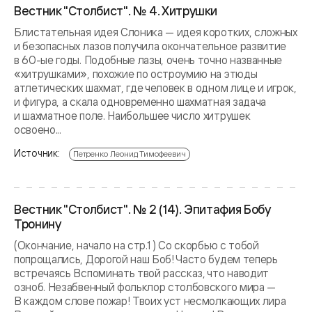
Вестник "Столбист". № 4. Хитрушки
Блистательная идея Слоника — идея коротких, сложных
и безопасных лазов получила окончательное развитие
в 60-ые годы. Подобные лазы, очень точно названные
«хитрушками», похожие по остроумию на этюды
атлетических шахмат, где человек в одном лице и игрок,
и фигура, а скала одновременно шахматная задача
и шахматное поле. Наибольшее число хитрушек
освоено...
Источник:
Петренко Леонид Тимофеевич
Вестник "Столбист". № 2 (14). Эпитафия Бобу
Тронину
(Окончание, начало на стр.1 ) Со скорбью с тобой
попрощались, Дорогой наш Боб! Часто будем теперь
встречаясь Вспоминать твой рассказ, что наводит
озноб. Незабвенный фольклор столбовского мира —
В каждом слове пожар! Твоих уст несмолкающих лира