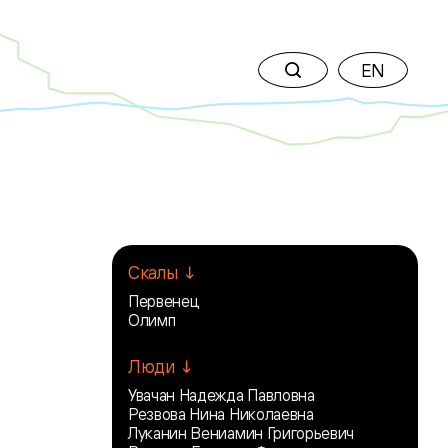
EN
Скалы ↓
Первенец
Олимп
Люди ↓
Увачан Надежда Павловна
Резвова Нина Николаевна
Луканин Вениамин Григорьевич