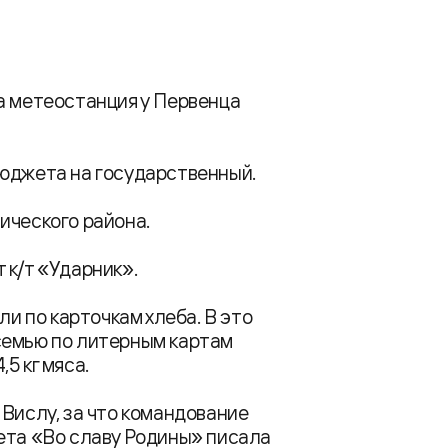
а метеостанция у Первенца
бюджета на государственный.
ического района.
 к/т «Ударник».
ли по карточкам хлеба. В это
семью по литерным картам
4,5 кг мяса.
 Вислу, за что командование
ета «Во славу Родины» писала