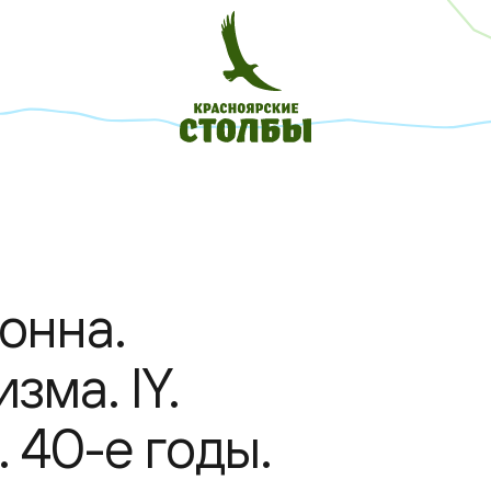
онна.
зма. IY.
 40-е годы.