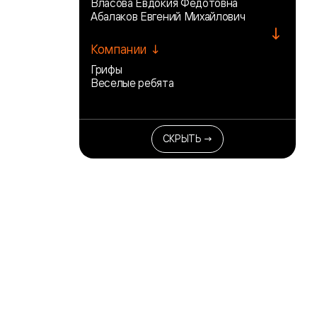
Власова Евдокия Федотовна
Абалаков Евгений Михайлович
↓
Компании ↓
Грифы
Веселые ребята
СКРЫТЬ →