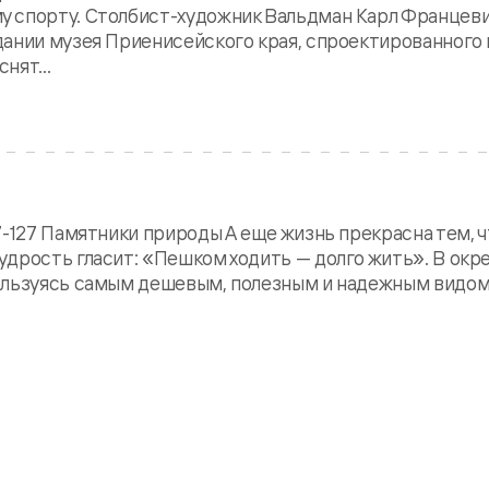
спорту. Столбист-художник Вальдман Карл Францевич (
дании музея Приенисейского края, спроектированного
нят...
7-127 Памятники природы А еще жизнь прекрасна тем, 
дрость гласит: «Пешком ходить — долго жить». В окр
пользуясь самым дешевым, полезным и надежным видом