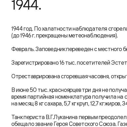
1944.
1944 год. По халатности наблюдателя сгорел
(до 1946 г. прекращены метеонаблюдения).
Февраль. Заповедник переведен с местного 
Зарегистрировано 16 тыс. посетителей Эстет
Отреставрирована сгоревшая часовня, открыт
В июне 50 тыс. красноярцев три дня не получа
время партийная номенклатура получила на 
на месяц 8 кг сахара, 5,7 кг круп, 12,7 кг жиров, 3
Танк периста В.Г.Луканина первым преодолел
обещало звание Героя Советского Союза. Газ