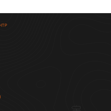
НТР
Ы