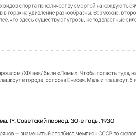
их видов спорта по количеству смертей на каждую тыся
в горах на удивление разнообразны. Возможно, второ
олее, что здесь существуют угрозы, неподвластные силе
рошлом /XIX век/ были «Ломы». Чтобы попасть туда, н
лашкоут в городе, острова Енисея, Малый плашкоут, 5 
. IY. Советский период. 30-е годы. 1930
Зырянов — знаменитый столбист, чемпион СССР по скало