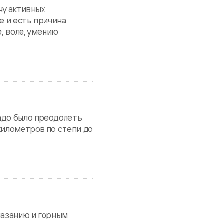
чу активных
е и есть причина
, воле, умению
адо было преодолеть
километров по степи до
лазанию и горным