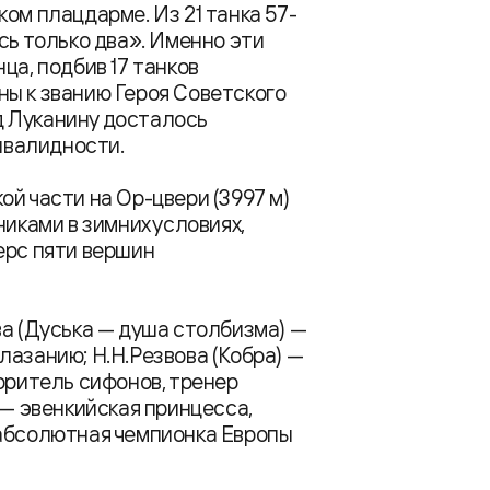
ом плацдарме. Из 21 танка 57-
сь только два». Именно эти
ца, подбив 17 танков
ы к званию Героя Советского
д Луканину досталось
инвалидности.
й части на Ор-цвери (3997 м)
никами в зимних условиях,
ерс пяти вершин
ва (Дуська — душа столбизма) —
лазанию; Н.Н.Резвова (Кобра) —
оритель сифонов, тренер
 — эвенкийская принцесса,
 абсолютная чемпионка Европы