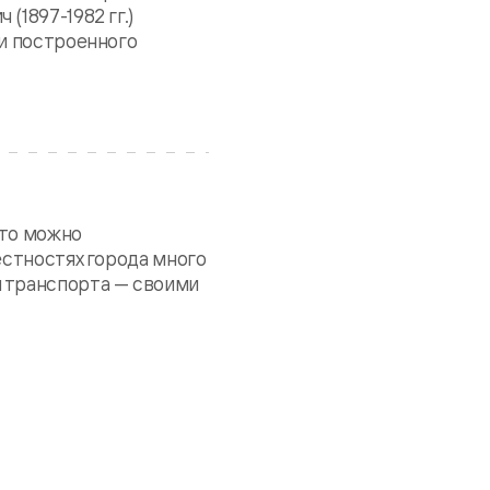
1897-1982 гг.)
 и построенного
что можно
естностях города много
 транспорта — своими