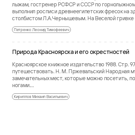
лыжам, гостренер РСФСР и СССР по горнолыжному 
выполнил росписи древнеегипетских фресок на з
столбистом Л.А.Чернышевым. На Веселой гривке с
Петренко Леонид Тимофеевич
Природа Красноярска и его окрестностей
Красноярское книжное издательство 1988. Стр. 9
путешествовать. Н. М. Пржевальский Народная му
замечательных мест, которые можно посетить, 
ногами....
Кириллов Михаил Васильевич