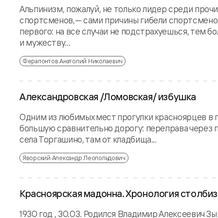
Альпинизм, пожалуй, не только лидер среди проч
спортсменов,— сами причины гибели спортсменов 
первого: на все случаи не подстрахуешься, тем б
и мужеству...
Ферапонтов Анатолий Николаевич
Александровская /Ломовская/ избушка
Одним из любимых мест прогулки красноярцев в п
большую сравнительно дорогу: переправа через п
села Торгашино, там от кладбища...
Яворский Александр Леопольдович
Красноярская мадонна. Хронология столбизма
1930 год , 30.03. Родился Владимир Алексеевич 