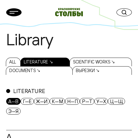
Library
ALL
LITERATURE ↘
SCIENTIFIC WORKS ↘
DOCUMENTS ↘
ВЫРЕЗКИ ↘
LITERATURE
А—В
Г—Е
Ж—И
К—М
Н—П
Р—Т
У—Х
Ц—Щ
Э—Я
А