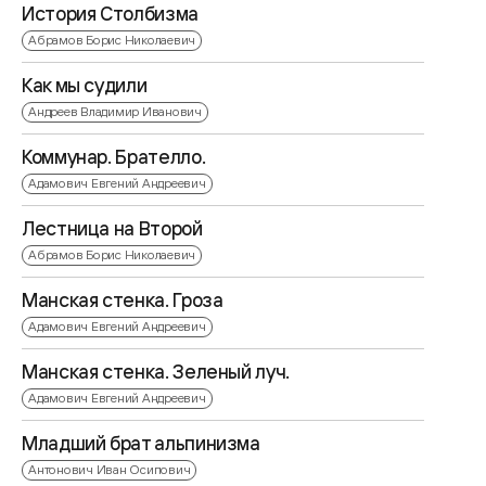
История Столбизма
Абрамов Борис Николаевич
Как мы судили
Андреев Владимир Иванович
Коммунар. Брателло.
Адамович Евгений Андреевич
Лестница на Второй
Абрамов Борис Николаевич
Манская стенка. Гроза
Адамович Евгений Андреевич
Манская стенка. Зеленый луч.
Адамович Евгений Андреевич
Младший брат альпинизма
Антонович Иван Осипович