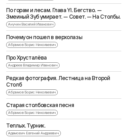
По горам и лесам. Глава YI. Бегство. —
Змеиный Зуб умирает. — Совет. — На Столбы.
Анучин Василий Иванович
Почему он пошел в верхолазы
Абрамов Борис Николаевич
Про Хрусталёва
Андреев Владимир Иванович
Редкая фотография. Лестница на Второй
Столб
Абрамов Борис Николаевич
Старая столбовская песня
Абрамов Борис Николаевич
Теплых. Турник.
Адамович Евгений Андреевич