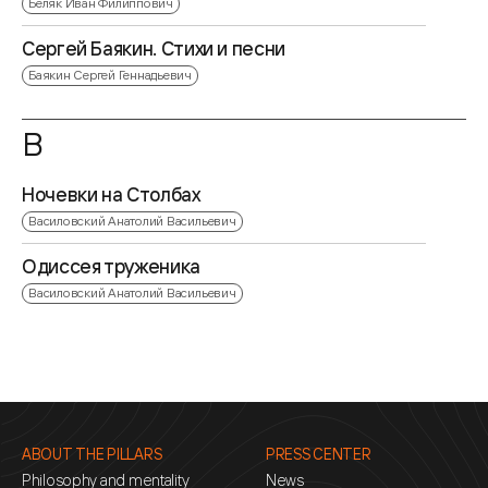
Беляк Иван Филиппович
Сергей Баякин. Стихи и песни
Баякин Сергей Геннадьевич
В
Ночевки на Столбах
Василовский Анатолий Васильевич
Одиссея труженика
Василовский Анатолий Васильевич
ABOUT THE PILLARS
PRESS CENTER
Philosophy and mentality
News