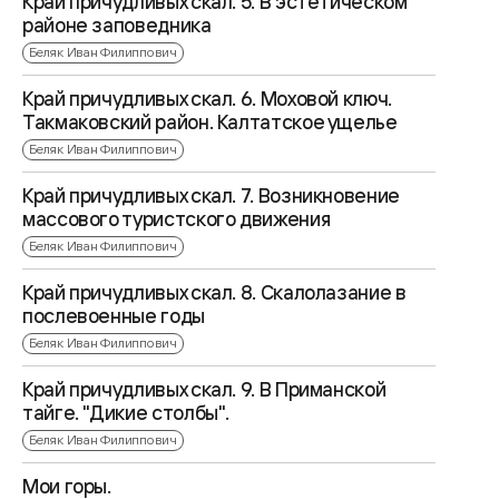
Край причудливых скал. 5. В эстетическом
районе заповедника
Беляк Иван Филиппович
Край причудливых скал. 6. Моховой ключ.
Такмаковский район. Калтатское ущелье
Беляк Иван Филиппович
Край причудливых скал. 7. Возникновение
массового туристского движения
Беляк Иван Филиппович
Край причудливых скал. 8. Скалолазание в
послевоенные годы
Беляк Иван Филиппович
Край причудливых скал. 9. В Приманской
тайге. "Дикие столбы".
Беляк Иван Филиппович
Мои горы.