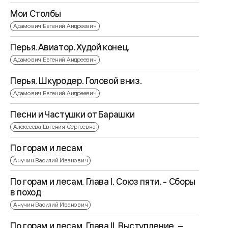
Мои Столбы
Адамович Евгений Андреевич
Перья. Авиатор. Худой конец.
Адамович Евгений Андреевич
Перья. Шкуродер. Головой вниз.
Адамович Евгений Андреевич
Песни и Частушки от Барашки
Алексеева Евгения Сергеевна
По горам и лесам
Анучин Василий Иванович
По горам и лесам. Глава I. Союз пяти. - Сборы
в поход
Анучин Василий Иванович
По горам и лесам. Глава II. Выступление. –