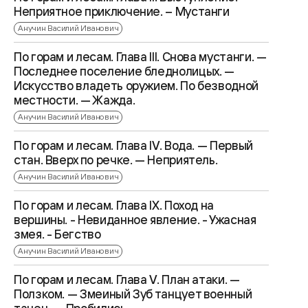
Неприятное приключение. – Мустанги
Анучин Василий Иванович
По горам и лесам. Глава III. Снова мустанги. —
Последнее поселение бледнолицых. —
Искусство владеть оружием. По безводной
местности. — Жажда.
Анучин Василий Иванович
По горам и лесам. Глава IV. Вода. — Первый
стан. Вверх по речке. — Неприятель.
Анучин Василий Иванович
По горам и лесам. Глава IX. Поход на
вершины. - Невиданное явление. - Ужасная
змея. - Бегство
Анучин Василий Иванович
По горам и лесам. Глава V. План атаки. —
Ползком. — Змеиный Зуб танцует военный