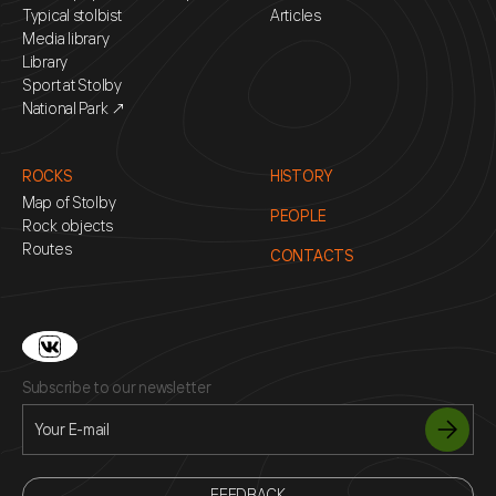
Typical stolbist
Articles
Media library
Library
Sport at Stolby
National Park ↗
ROCKS
HISTORY
Map of Stolby
PEOPLE
Rock objects
Routes
CONTACTS
Subscribe to our newsletter
FEEDBACK