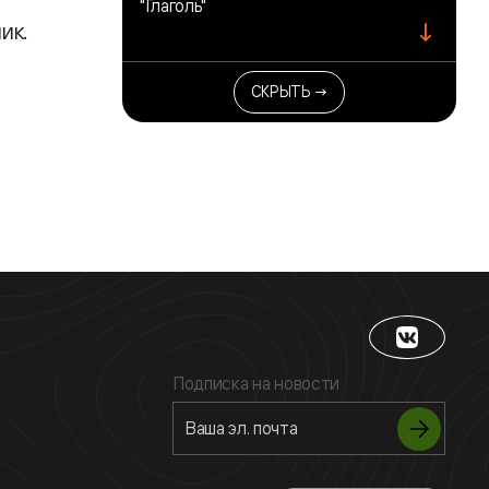
"Глаголь"
↓
ик.
СКРЫТЬ →
Подписка на новости