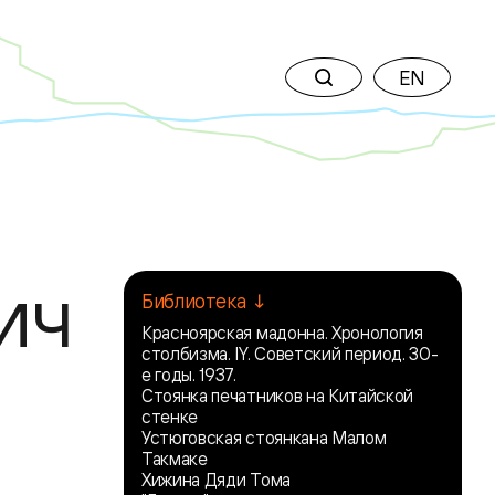
EN
ич
Библиотека ↓
Красноярская мадонна. Хронология
столбизма. IY. Советский период. 30-
е годы. 1937.
Стоянка печатников на Китайской
стенке
Устюговская стоянкана Малом
Такмаке
Хижина Дяди Тома