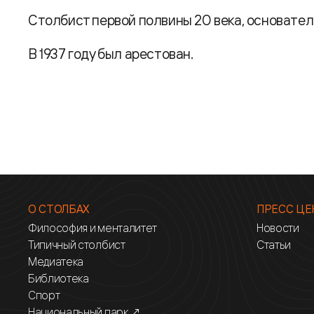
Столбист первой полвины 20 века, основатель
В 1937 году был арестован.
О СТОЛБАХ
ПРЕСС ЦЕ
Философия и менталитет
Новости
Типичный столбист
Статьи
Медиатека
Библиотека
Спорт
Национальный парк ↗