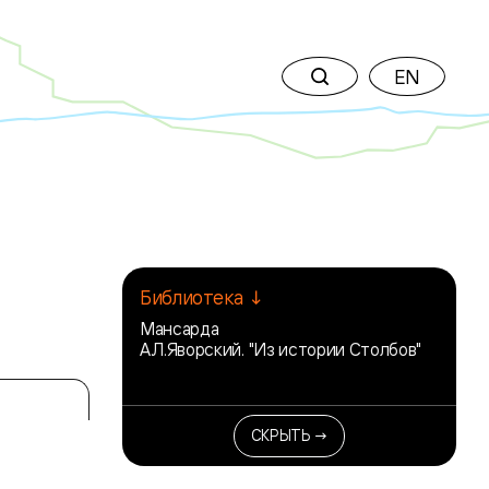
EN
Библиотека ↓
Мансарда
А.Л.Яворский. "Из истории Столбов"
СКРЫТЬ →