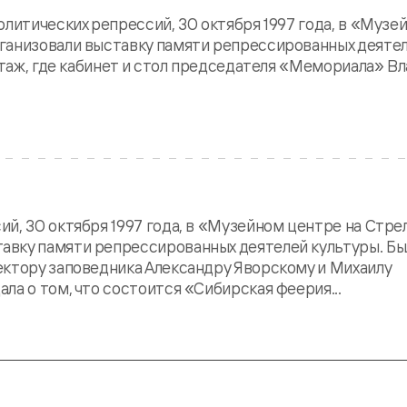
олитических репрессий, 30 октября 1997 года, в «Музе
ганизовали выставку памяти репрессированных деяте
 этаж, где кабинет и стол председателя «Мемориала» В
й, 30 октября 1997 года, в «Музейном центре на Стре
вку памяти репрессированных деятелей культуры. Бы
ектору заповедника Александру Яворскому и Михаилу
ла о том, что состоится «Сибирская феерия...