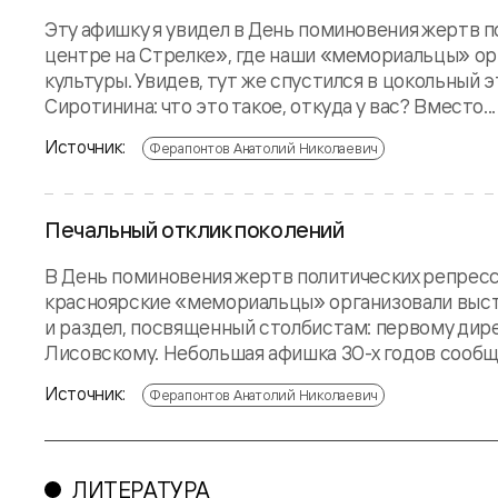
Эту афишку я увидел в День поминовения жертв п
центре на Стрелке», где наши «мемориальцы» ор
культуры. Увидев, тут же спустился в цокольный
Сиротинина: что это такое, откуда у вас? Вместо...
Источник:
Ферапонтов Анатолий Николаевич
Печальный отклик поколений
В День поминовения жертв политических репресси
красноярские «мемориальцы» организовали выста
и раздел, посвященный столбистам: первому дир
Лисовскому. Небольшая афишка 30-х годов сообща
Источник:
Ферапонтов Анатолий Николаевич
ЛИТЕРАТУРА