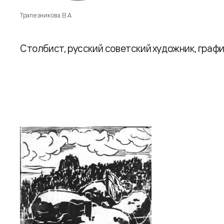
Трапезникова В.А.
Столбист, русский советский художник, граф