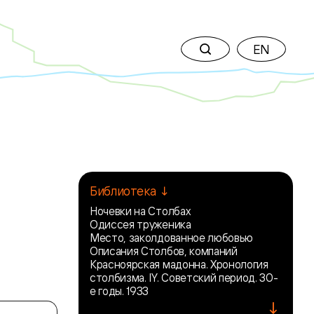
EN
Библиотека ↓
Ночевки на Столбах
Одиссея труженика
Место, заколдованное любовью
Описания Столбов, компаний
Красноярская мадонна. Хронология
столбизма. IY. Советский период. 30-
е годы. 1933
↓