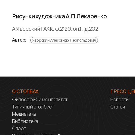
Рисунки художника А.П.Лекаренко
А.Яворский ГАКК, ф.2120, оп.1., д.202
Автор:
Яворский Александр Леопольдович
О СТОЛБАХ
ПРЕСС ЦЕ
Философия и менталитет
Новости
Типичный столбист
Статьи
Медиатека
Библиотека
Спорт