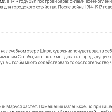
и, в 1919 году был построен барак силами военнопленн
 для городского хозяйства. После войны 1914-1917 год
в на лечебном озере Шира, художник почувствовал в се
имые им Столбы, чего он не мог делать в предыдущие г
у на Столбы много содействовало то обстоятельство, 
очь Маруся растет. Помещение маленькое, но при наш