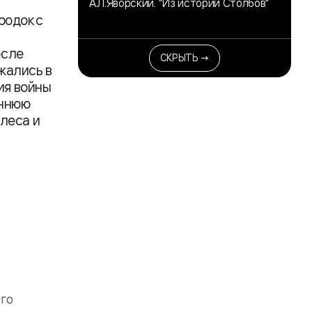
А.Л.Яворский. "Из истории Столбов"
родок с
осле
СКРЫТЬ →
жались в
ия войны
еннюю
 леса и
его