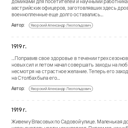
домиками для посетителей и научными работникам
австрийских офицеров, заготовлявших здесь дрова
военнопленные еще долго оставались...
Автор:
Яворский Александр Леопольдович
1919 г.
...Поправив свое здоровье в течении трех сезоно
новых сил и летом начал совершать заходы на люб
несмотря на страстное желание. Теперь его заход
на Столбах была его...
Автор:
Яворский Александр Леопольдович
1919 г.
Живем у Власовых по Садовой улице. Маленькая д