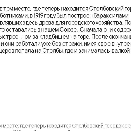
в том месте, где теперь находится Столбовский го
отниками, в 1919 году был построен барак силами
влявших здесь дрова для городского хозяйства. П
лго оставались в нашем Союзе. Сначала они содер
ыстроенном за кладбищем на горе. После окончан
 и они работали уже без стражи, имея свою внутр
церов попала на Столбы, где и занималась валкой
м месте, где теперь находится Столбовский городок с 