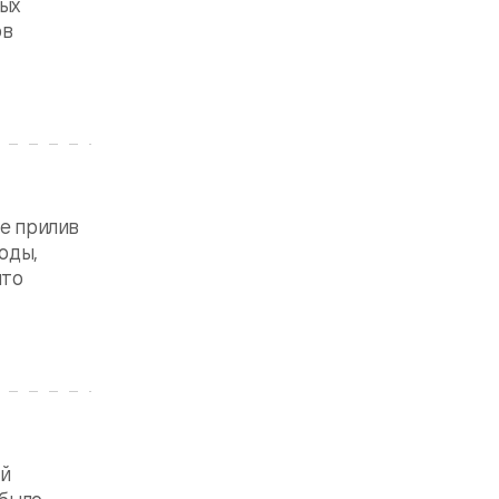
ых
ов
бе прилив
оды,
что
ей