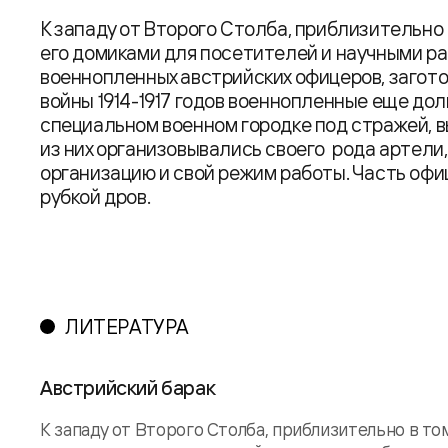
К западу от Второго Столба, приблизительно 
его домиками для посетителей и научными раб
военнопленных австрийских офицеров, загото
войны 1914-1917 годов военнопленные еще до
специальном военном городке под стражей, в
из них организовывались своего рода артели,
организацию и свой режим работы. Часть офи
рубкой дров.
ЛИТЕРАТУРА
Австрийский барак
К западу от Второго Столба, приблизительно в то