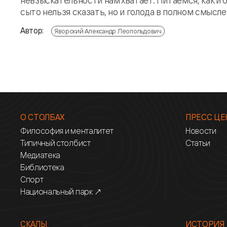
невзыскательности нам хватает. Питаемся, как и 
сыто нельзя сказать, но и голода в полном смысле 
Автор:
Яворский Александр Леопольдович
О СТОЛБАХ
ПРЕСС ЦЕ
Философия и менталитет
Новости
Типичный столбист
Статьи
Медиатека
Библиотека
Спорт
Национальный парк ↗
СКАЛЫ
ИСТОРИЯ