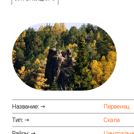
Название: →
Первенец
Тип: →
Скала
Район: →
Центральн