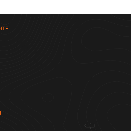
НТР
Ы