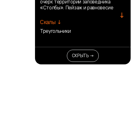
очерк территории заповедника
«Столбы». Пейзаж и равновесие
↓
Скалы ↓
Треугольники
СКРЫТЬ →