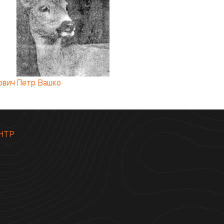
ович
Петр Вашко
НТР