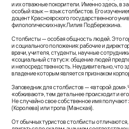
и их отважные покорители. Именно здесь, в 
особый язык — язык столбистов. Его изучение
доцент Красноярского государственного уни
филологических наук Лилия Подберезкина.
Столбисты — особая общность людей. Это го
и социального положения: рабочие и директо
врачи, учителя, студенты, научные сотрудники
«социальный статус»: общение людей предп
и непосредственность. Неудивительно, что з
владение которым является признаком корп
Заповедник для столбистов — «второй дом». 
«обживают», тем детальнее происходит и его
Не случайно свое собственное имя получают з
(Королева) или тропа (Манская).
От обычных туристов столбисты отличаются,
двигаться по скалам, знанием соответствующ