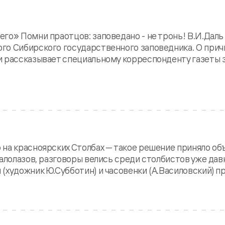
го» Помни праотцов: заповедано - не тронь! В.И.Дал
го Сибирского государственного заповедника. О причи
и рассказывает специальному корреспонденту газеты
 на красноярских Столбах — такое решение приняло о
алолазов, разговоры велись среди столбистов уже давн
(художник Ю.Субботин) и часовенки (А.Василовский) пр