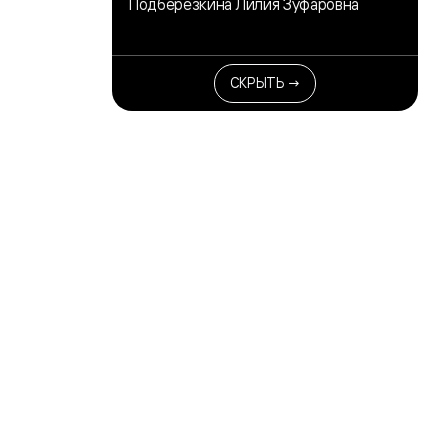
Подберезкина Лилия Зуфаровна
СКРЫТЬ →