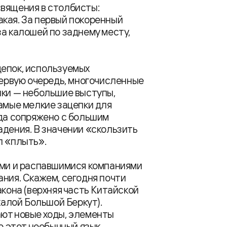
священия в столбисты:
кая. За первый покоренный
за калошей по заднему месту,
цепок, используемых
первую очередь, многочисленные
лки — небольшие выступы,
самые мелкие зацепки для
гда сопряжено с большим
адения. В значении «скользить
л «плыть».
ами и распавшимися компаниями
ания. Скажем, сегодня почти
акона (верхняя часть Китайской
калой Большой Беркут).
ают новые ходы, элементы
то этот необычный язык