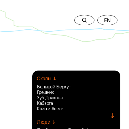
EN
Скалы ↓
Большой Беркут
Грешник
Зуб Дракона
Кабарга
Каин и Авель
↓
Люди ↓