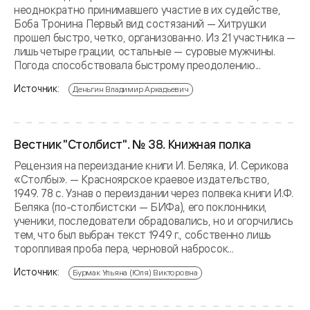
неоднократно принимавшего участие в их судействе,
Боба Тронина Первый вид состязаний — Хитрушки
прошел быстро, четко, организованно. Из 21 участника —
лишь четыре грации, остальные — суровые мужчины.
Погода способствовала быстрому преодолению...
Источник:
Деньгин Владимир Аркадьевич
Вестник "Столбист". № 38. Книжная полка
Рецензия на переиздание книги И. Беляка, И. Серикова
«Столбы». — Красноярское краевое издательство,
1949. 78 с. Узнав о переиздании через полвека книги И.Ф.
Беляка (по-столбистски — БИФа), его поклонники,
ученики, последователи обрадовались, но и огорчились
тем, что был выбран текст 1949 г., собственно лишь
торопливая проба пера, черновой набросок...
Источник:
Бурмак Ульяна (Юля) Викторовна