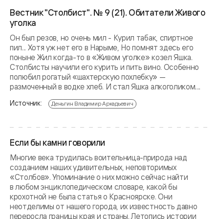
Вестник "Столбист". № 9 (21). Обитатели Живого
уголка
Он был резов, но очень мил - Курил табак, спиртное
пил... Хотя уж нет его в Нарыме, Но помнят здесь его
поныне Жил когда-то в «Живом уголке» козел Яшка.
Столбисты научили его курить и пить вино. Особенно
полюбил рогатый «шахтерскую похлебку» —
размоченный в водке хлеб. И стал Яшка алкоголиком....
Источник:
Деньгин Владимир Аркадьевич
Если бы камни говорили
Многие века трудилась воительница-природа над
созданием наших удивительных, неповторимых
«Столбов». Упоминание о них можно сейчас найти
в любом энциклопедическом словаре, какой бы
крохотной не была статья о Красноярске. Они
неотделимы от нашего города, их известность давно
переросла границы края и страны. Летопись истории