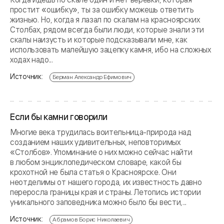
простит «ошибку», ты за ошибку можешь ответить
жизнью. Но, когда я лазал по скалам на красноярских
Столбах, рядом всегда были люди, которые знали эти
скалы наизусть и которые подсказывали мне, как
использовать малейшую зацепку камня, ибо на сложных
ходах надо...
Источник:
Берман Александр Ефимович
Если бы камни говорили
Многие века трудилась воительница-природа над
созданием наших удивительных, неповторимых
«Столбов». Упоминание о них можно сейчас найти
в любом энциклопедическом словаре, какой бы
крохотной не была статья о Красноярске. Они
неотделимы от нашего города, их известность давно
переросла границы края и страны. Летопись истории
уникального заповедника можно было бы вести,...
Источник:
Абрамов Борис Николаевич