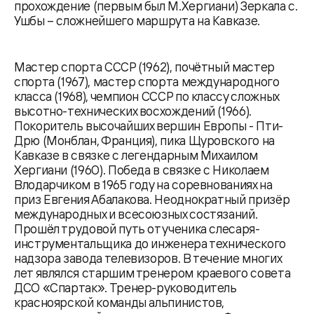
прохождение (первым был М.Хергиани) Зеркала с.
Ушбы – сложнейшего маршрута на Кавказе.
Мастер спорта СССР (1962), почётный мастер
спорта (1967), мастер спорта международного
класса (1968), чемпион СССР по классу сложных
высотно-технических восхождений (1966).
Покоритель высочайших вершин Европы - Пти-
Дрю (Монблан, Франция), пика Щуровского на
Кавказе в связке с легендарным Михаилом
Хергиани (1960). Победа в связке с Николаем
Влодарчиком в 1965 году на соревнованиях на
приз Евгения Абалакова. Неоднократный призёр
международных и всесоюзных состязаний.
Прошёл трудовой путь от ученика слесаря-
инструментальщика до инженера технического
надзора завода телевизоров. В течение многих
лет являлся старшим тренером краевого совета
ДСО «Спартак». Тренер-руководитель
красноярской команды альпинистов,