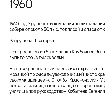
1960
1960 год. Хрущевская компания по ликвидаци
собирают около 50 тыс. подписей и спасают 
Разрушена Шахтерка.
Построена спортбаза завода Комбайнов Вигва
выпито сто бутылок водки.
На пр. «Красноярский рабочий» открыт кинот
мозаикой по фасаду, увековечивший чисто к
своих младенцев на Столбы. Красноярская М
покровительница скалолазов, сотворена вып
училища под руководством Кобытева Евгения