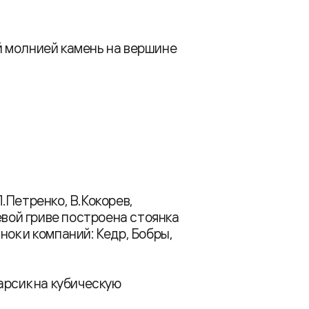
 молнией камень на вершине
.Петренко, В.Кокорев,
евой гриве построена стоянка
ок и компаний: Кедр, Бобры,
арсик на кубическую