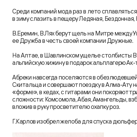
Среди компаний мода раз в лето сплавляться 
в зиму слазить в пещеру Ледяная, Бездонная,
В.Еремин, В.Лях берут щель на Митре между 
ее Дружба в честь своей компании Дружные.
На Алтае, в Шавлинском ущелье столбисты В.
альпийскую хижину в подарок альплагерю Ак-т
Абреки навсегда поселяются в обезлюдевшей
Скитальца и совершают поездку в Алма-Ату н
«форме», в кедах, с гитарами они покоряют тр
сложности: Комсомола, Абая, Амангельды, вз
вложив в руку просветителю охапку роз.
Г.Карлов изобрел желоба для спуска дюльфер