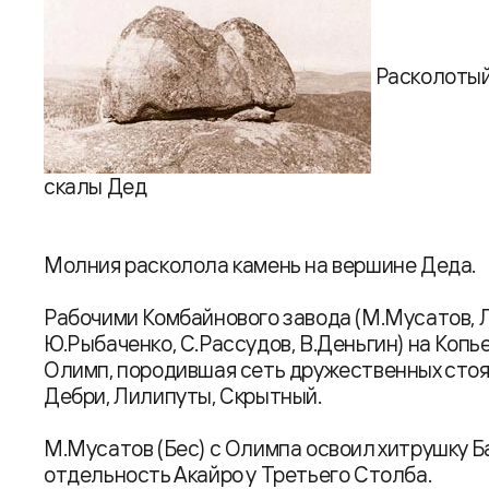
Расколотый
скалы Дед
Молния расколола камень на вершине Деда.
Рабочими Комбайнового завода (М.Мусатов, Л
Ю.Рыбаченко, С.Рассудов, В.Деньгин) на Копь
Олимп, породившая сеть дружественных стоян
Дебри, Лилипуты, Скрытный.
М.Мусатов (Бес) с Олимпа освоил хитрушку Б
отдельность Акайро у Третьего Столба.