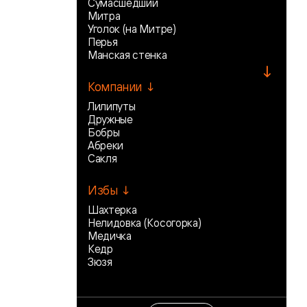
Сумасшедший
Митра
Уголок (на Митре)
Перья
Манская стенка
↓
Компании ↓
Лилипуты
Дружные
Бобры
Абреки
Сакля
Избы ↓
Шахтерка
Нелидовка (Косогорка)
Медичка
Кедр
Зюзя