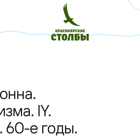
онна.
зма. IY.
 60-е годы.