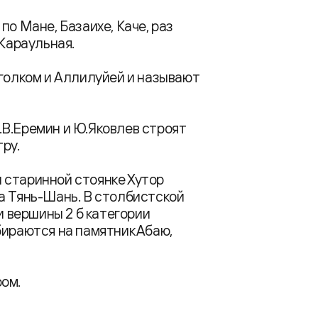
по Мане, Базаихе, Каче, раз
 Караульная.
Уголком и Аллилуйей и называют
В.Еремин и Ю.Яковлев строят
ру.
 старинной стоянке Хутор
а Тянь-Шань. В столбистской
и вершины 2 б категории
бираются на памятник Абаю,
ом.