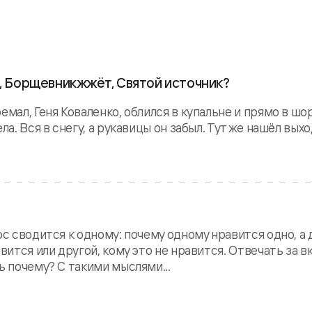
, Борщевник жжёт, Святой источник?
мал, Геня Коваленко, облился в купальне и прямо в шо
а. Вся в снегу, а рукавицы он забыл. Тут же нашёл выход
ос сводится к одному: почему одному нравится одно, а
вится или другой, кому это не нравится. Отвечать за в
ь почему? С такими мыслями...