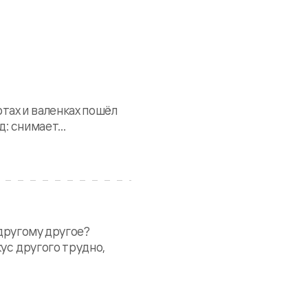
ртах и валенках пошёл
: снимает...
 другому другое?
кус другого трудно,