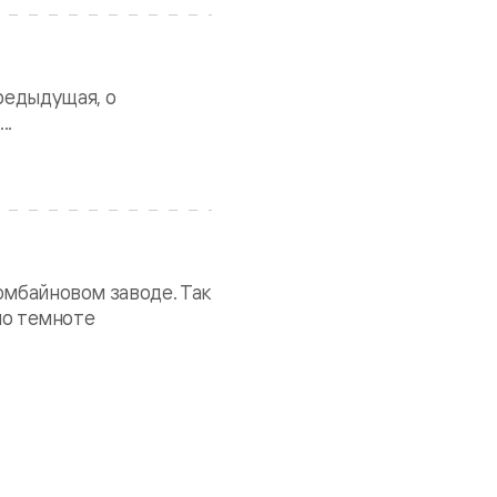
предыдущая, о
..
омбайновом заводе. Так
по темноте