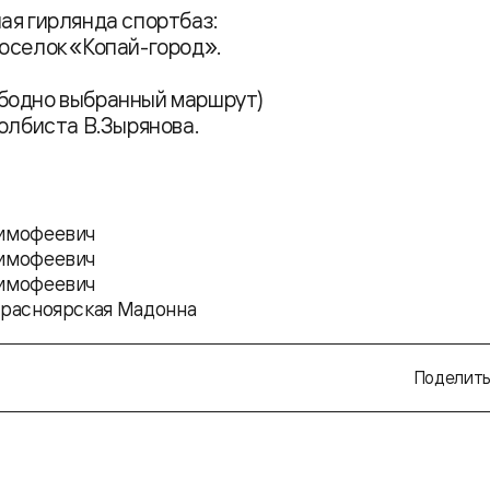
ая гирлянда спортбаз:
оселок «Копай-город».
ободно выбранный маршрут)
толбиста В.Зырянова.
Тимофеевич
Тимофеевич
Тимофеевич
Красноярская Мадонна
Поделить