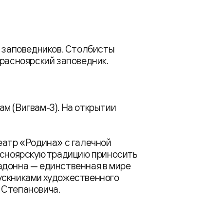
и заповедников. Столбисты
красноярский заповедник.
м (Вигвам-3). На открытии
еатр «Родина» с галечной
расноярскую традицию приносить
адонна — единственная в мире
ускниками художественного
 Степановича.