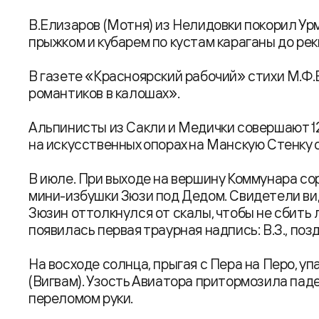
В.Елизаров (Мотня) из Нелидовки покорил Урм
прыжком и кубарем по кустам караганы до рек
В газете «Красноярский рабочий» стихи М.Ф.В
романтиков в калошах».
Альпинисты из Сакли и Медички совершают 1
на искусственных опорах на Манскую Стенку с
В июле. При выходе на вершину Коммунара сор
мини-избушки Зюзи под Дедом. Свидетели ви
Зюзин оттолкнулся от скалы, чтобы не сбить
появилась первая траурная надпись: В.З., позд
На восходе солнца, прыгая с Пера на Перо, у
(Вигвам). Узость Авиатора притормозила пад
переломом руки.