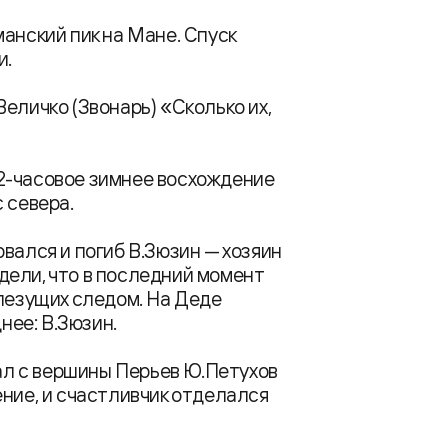
анский пик на Мане. Спуск
и.
еличко (Звонарь) «Сколько их,
2-часовое зимнее восхождение
 севера.
вался и погиб В.Зюзин — хозяин
дели, что в последний момент
 лезущих следом. На Деде
нее: В.Зюзин.
пал с вершины Перьев Ю.Петухов
ение, и счастливчик отделался