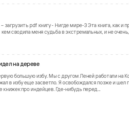
. – загрузить pdf книгу - Нигде мире-3 Эта книга, как и 
с кем сводила меня судьба в экстремальных, и не очень,.
сидел на дереве
первую большую избу. Мы с другом Леней работали на К
ежал в избу еще засветло. Я освобождался позже и шел 
е книжек про индейцев. Где-нибудь перед...