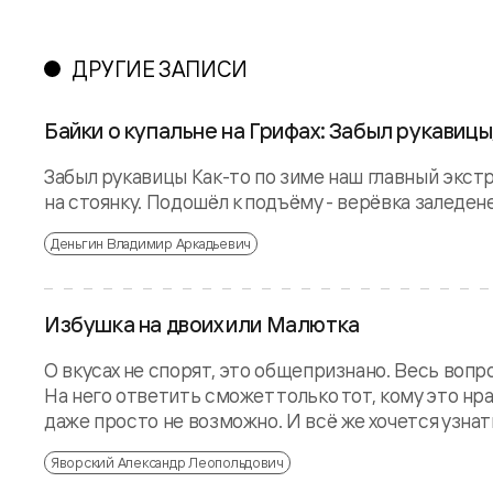
ДРУГИЕ ЗАПИСИ
Байки о купальне на Грифах: Забыл рукавицы
Забыл рукавицы Как-то по зиме наш главный экстре
на стоянку. Подошёл к подъёму - верёвка заледенел
Деньгин Владимир Аркадьевич
Избушка на двоих или Малютка
О вкусах не спорят, это общепризнано. Весь вопр
На него ответить сможет только тот, кому это нра
даже просто не возможно. И всё же хочется узнат
Яворский Александр Леопольдович