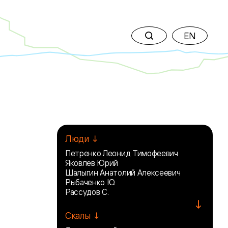
EN
Люди ↓
Петренко Леонид Тимофеевич
Яковлев Юрий
Шалыгин Анатолий Алексеевич
Рыбаченко Ю.
Рассудов С.
↓
Скалы ↓