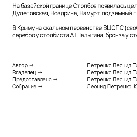
На базайской границе Столбов появилась цел
Дулеповская, Ноздрина, Намурт, подземный п
В Крыму на скальном первенстве ВЦСПС (св
серебро у столбиста А.Шалыгина, бронза у с
Автор →
Петренко Леонид 
Владелец →
Петренко Леонид 
Предоставлено →
Петренко Леонид 
Собрание →
Леонид Петренко. 