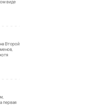
том виде
на Второй
еменов,
хотя
м,
а первая