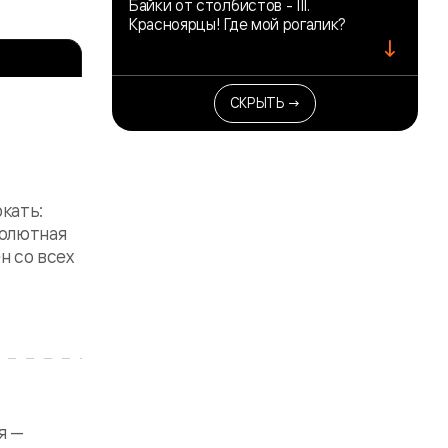
Байки от столбистов - III.
Красноярцы! Где мой рогалик?
↓
СКРЫТЬ →
ркать:
солютная
н со всех
я —