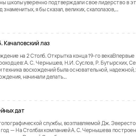
ены школы уверенно подтверждали свое лидерство в э
знаменитых, я бы сказал, великих, скалолазов,...
б. Качаловский лаз
ние на 2 Столб. Открытка конца 19-го векаВпервые 
оходцев: А. С. Чернышев, Н.И. Суслов, Р. Бутырских, С
 техника восхождений была основательной, надежной, 
ждения, начинали делать...
ейных дат
 топографической службы, возглавляемой Дж. Эвересто
 год — На Столбах компанией А. С. Чернышева построен