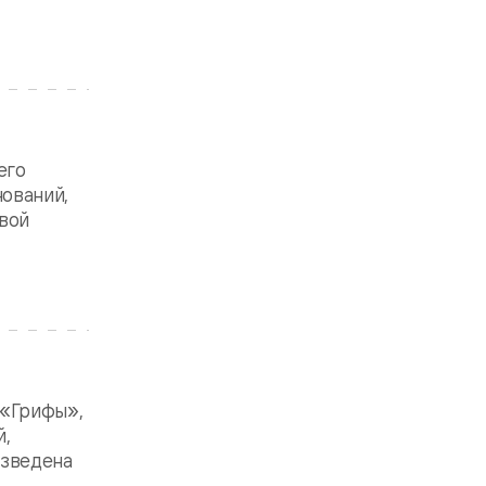
его
нований,
евой
 «Грифы»,
й,
изведена