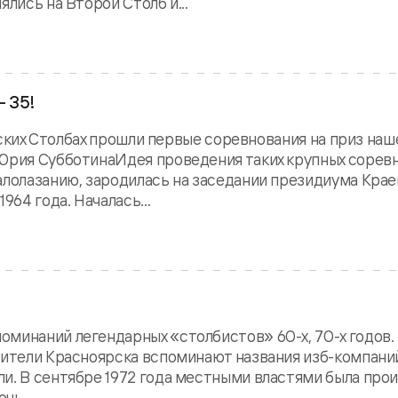
лись на Второй Столб и...
– 35!
ярских Столбах прошли первые соревнования на приз наш
 Юрия СубботинаИдея проведения таких крупных сорев
алолазанию, зародилась на заседании президиума Кра
964 года. Началась...
оминаний легендарных «столбистов» 60-х, 70-х годов.
жители Красноярска вспоминают названия изб-компани
ли. В сентябре 1972 года местными властями была про
ь,...