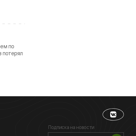
сем по
в потерял
Подписка на новости