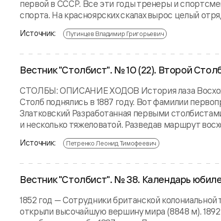
первой в СССР. Все эти годы тренеры и спортсм
спорта. На красноярских скалах вырос целый отряд 
Источник:
Путинцев Владимир Григорьевич
Вестник "Столбист". № 10 (22). Второй Стол
СТОЛБЫ: ОПИСАНИЕ ХОДОВ История лаза Восхожде
Столб поднялись в 1887 году. Вот фамилии первопр
Златковский Разработанная первыми столбистами
и несколько тяжеловатой. Разведав маршрут восхо
Источник:
Петренко Леонид Тимофеевич
Вестник "Столбист". № 38. Календарь юбил
1852 год — Сотрудники британской колониальной
открыли высочайшую вершину мира (8848 м). 1892