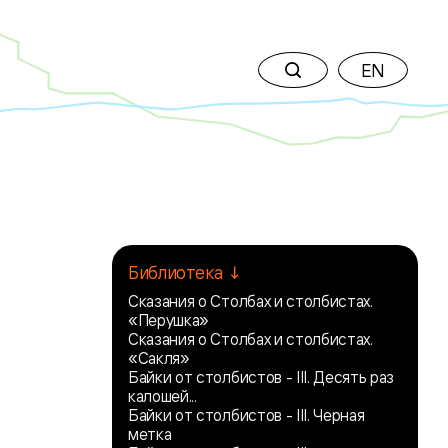
EN
Библиотека ↓
Сказания о Столбах и столбистах.
«Перушка»
Сказания о Столбах и столбистах.
«Сакля»
Байки от столбистов - III. Десять раз
калошей...
Байки от столбистов - III. Черная
метка