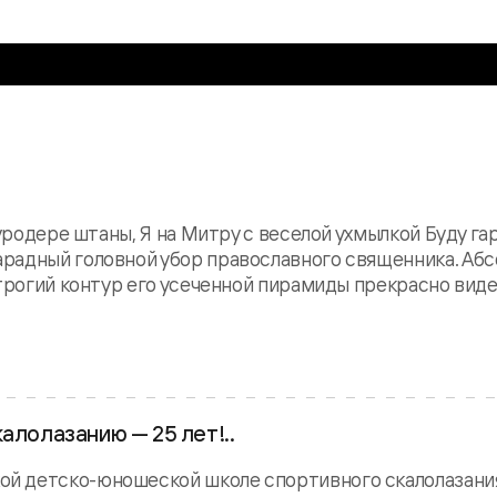
уродере штаны, Я на Митру с веселой ухмылкой Буду га
радный головной убор православного священника. Аб
трогий контур его усеченной пирамиды прекрасно виде
алолазанию — 25 лет!..
й детско-юношеской школе спортивного скалолазани