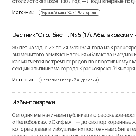
столбистская изба. 1887 год — Люди впервые подня
Источник:
Бурмак Ульяна (Юля) Викторовна
Вестник "Столбист". № 5 (17). Абалаковским 
35 лет назад, с 22 по 24 мая 1964 года на Красно
знаменитого земляка Евгения Абалакова Рисунок
как матчевая встреча городов по спортивному ск
секции альпинизма города Красноярска 31 января 1
Источник:
Светлаков Валерий Андреевич
Избы-призраки
Сегодня мы начинаем публикацию рассказов-восп
«Нелюбовка», «Скифы»... — до сих пор коренные 
которые давали избушкам их постоянные обитате
вполне нормальная для тех времен акция. В одну ноч