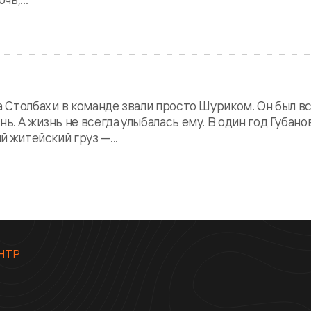
а Столбах и в команде звали просто Шуриком. Он был в
ь. А жизнь не всегда улыбалась ему. В один год Губано
й житейский груз —...
НТР