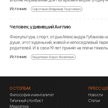
Источник:
Сиротинин Владимир Георгиевич
Человек, удививший Англию
Физкультура, спорт, отдых Александра Губанова н
душе, этот худенький, живой и непоседливый парен
родителей. И в свои 19 лет принял на плечи тяжелы
Источник:
Ганцелевич Борис Яковлевич
О СТОЛБАХ
ПРЕСС ЦЕ
Философия и менталитет
Новости
Типичный столбист
Статьи
Медиатека