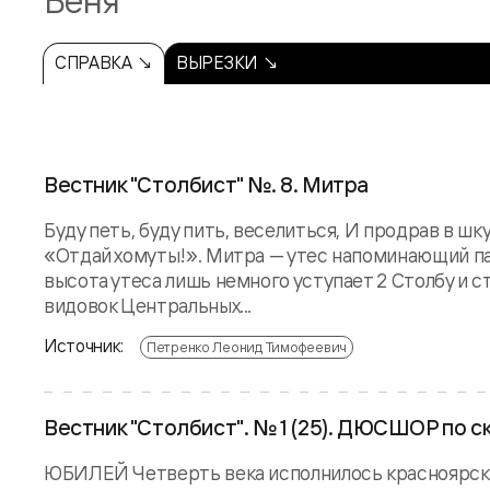
Беня
СПРАВКА ↘
ВЫРЕЗКИ ↘
Вестник "Столбист" №. 8. Митра
Буду петь, буду пить, веселиться, И продрав в шк
«Отдай хомуты!». Митра — утес напоминающий па
высота утеса лишь немного уступает 2 Столбу и с
видовок Центральных...
Источник:
Петренко Леонид Тимофеевич
Вестник "Столбист". № 1 (25). ДЮСШОР по ск
ЮБИЛЕЙ Четверть века исполнилось красноярско