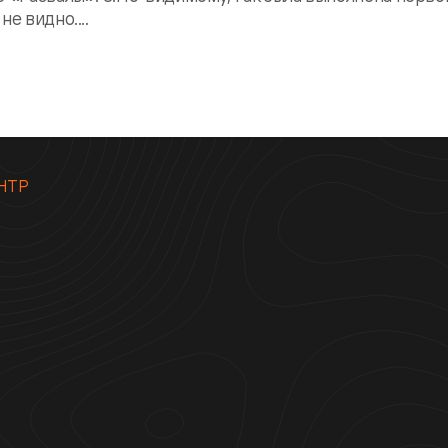
е видно....
НТР