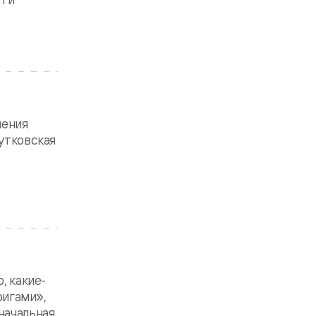
шения
Рутковская
, какие-
ригами»,
начальная