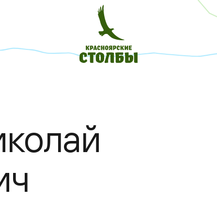
иколай
ич