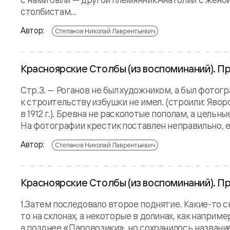
столбистам...
Автор:
Степанов Николай Лаврентьевич
Красноярские Столбы (из воспоминаний). П
Стр.3. — Роганов не был художником, а был фото
к строительству избушки не имел. (строили: Явор
в 1912 г.). Бревна не расколотые пополам, а цельн
На фотографии крестик поставлен неправильно, ег
Автор:
Степанов Николай Лаврентьевич
Красноярские Столбы (из воспоминаний). П
1.Затем последовало второе поднятие. Какие-то с
то на склонах, а некоторые в долинах, как наприм
а позднее «Паровозики», но сохранилось названи