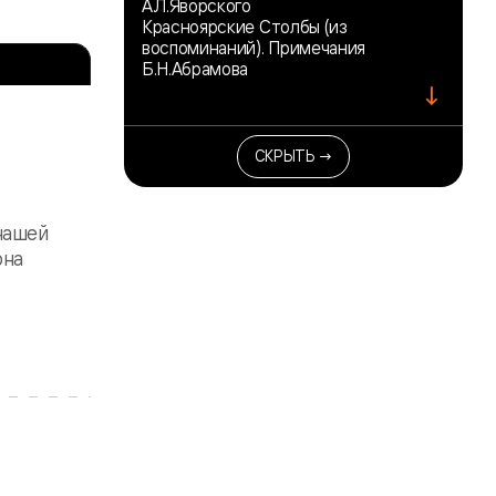
А.Л.Яворского
Красноярские Столбы (из
воспоминаний). Примечания
Б.Н.Абрамова
↓
СКРЫТЬ →
нашей
она