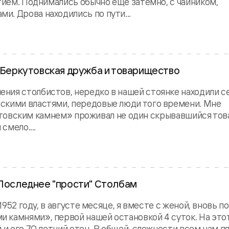
итием. Поднимались обычно еще затемно, с чайником,
. Дрова находились по пути...
. Беркутовская дружба и товарищество
ния столбистов, нередко в нашей стоянке находили с
скими властями, передовые люди того времени. Мне
еркутовским камнем» проживал не один скрывавшийся то
смело....
 Последнее "прости" Столбам
1952 году, в августе месяце, я вместе с женой, вновь по
 камнями», первой нашей остановкой 4 суток. На этот
 и его 70 летний отец. В общей, сложности всем нам п