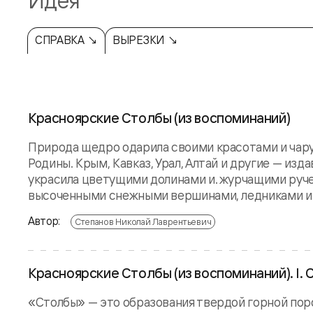
Идея
СПРАВКА ↘
ВЫРЕЗКИ ↘
Красноярские Столбы (из воспоминаний)
Природа щедро одарила своими красотами и чар
Родины. Крым, Кавказ, Урал, Алтай и другие — из
украсила цветущими долинами и. журчащими ручейк
высоченными снежными вершинами, ледниками и 
Автор:
Степанов Николай Лаврентьевич
Красноярские Столбы (из воспоминаний). I.
«Столбы» — это образования твердой горной поро