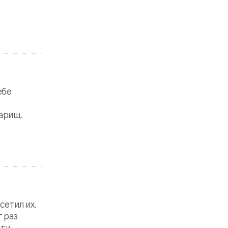
ебе
варищ.
сетил их.
 раз
яти