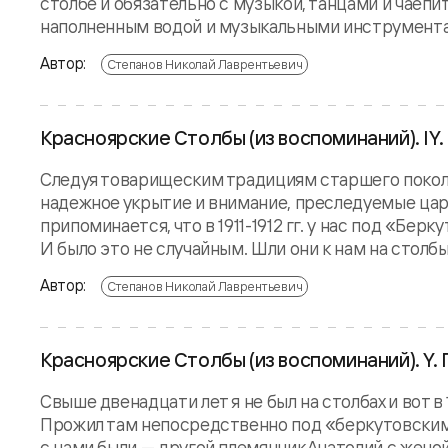
столбе и обязательно с музыкой, танцами и чаеп
наполненным водой и музыкальными инструментами
Автор:
Степанов Николай Лаврентьевич
Красноярские Столбы (из воспоминаний). IY
Следуя товарищеским традициям старшего поколе
надежное укрытие и внимание, преследуемые цар
припоминается, что в 1911-1912 гг. у нас под «Б
И было это не случайным. Шли они к нам на столбы 
Автор:
Степанов Николай Лаврентьевич
Красноярские Столбы (из воспоминаний). Y.
Свыше двенадцати лет я не был на столбах и вот в 
Прожил там непосредственно под «беркутовскими
с нами были — другой племянник Анатолий с женой