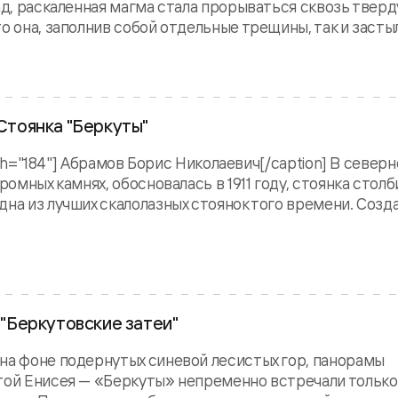
ад, раскаленная магма стала прорываться сквозь твер
 она, заполнив собой отдельные трещины, так и застыла
 Стоянка "Беркуты"
idth="184"] Абрамов Борис Николаевич[/caption] В север
ромных камнях, обосновалась в 1911 году, стоянка столб
дна из лучших скалолазных стоянок того времени. Созд
. "Беркутовские затеи"
на фоне подернутых синевой лесистых гор, панорамы
той Енисея — «Беркуты» непременно встречали только