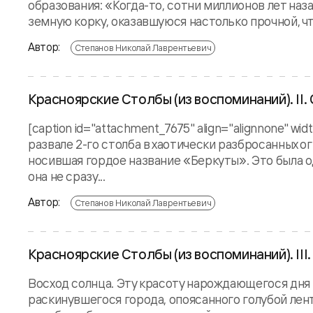
образования: «Когда-то, сотни миллионов лет наз
земную корку, оказавшуюся настолько прочной, что
Автор:
Степанов Николай Лаврентьевич
Красноярские Столбы (из воспоминаний). II.
[caption id="attachment_7675" align="alignnone" w
развале 2-го столба в хаотически разбросанных ог
носившая гордое название «Беркуты». Это была о
она не сразу...
Автор:
Степанов Николай Лаврентьевич
Красноярские Столбы (из воспоминаний). III
Восход солнца. Эту красоту нарождающегося дня 
раскинувшегося города, опоясанного голубой лен