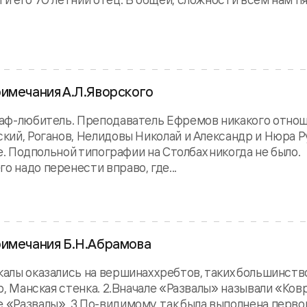
римечания А.Л.Яворского
граф-любитель. Преподаватель Ефремов никакого отно
ский, Роганов, Нелидовы Николай и Александр и Hюpa 
ые. Подпольной типографии на Столбах никогда не было.
о надо перенести вправо, где...
римечания Б.Н.Абрамова
калы оказались на вершинах хребтов, таких большинство
ер, Манская стенка. 2.Вначале «Развалы» называли «Ков
е «Развалы». 3.По-видимому, так была выполнена перво