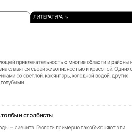
ЛИТЕРАТУРА ↘
ующей привлекательностью многие области и районы 
давна славятся своей живописностью и красотой. Одних 
ами со светлой, как янтарь, холодной водой, других
голубыми...
 Столбы и столбисты
ды — сиенита. Геологи примерно так объясняют эти