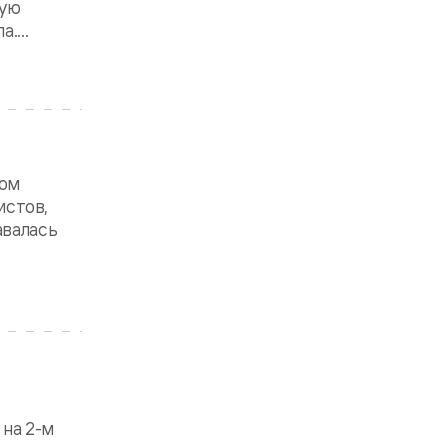
дую
....
ном
истов,
авалась
 на 2-м