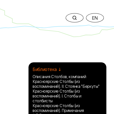
EN
Библиотека ↓
Описания Столбов, компаний
Красноярские Столбы (из
воспоминаний). II. Стоянка "Беркуты"
Красноярские Столбы (из
воспоминаний). I. Столбы и
столбисты
Красноярские Столбы (из
воспоминаний). Примечания