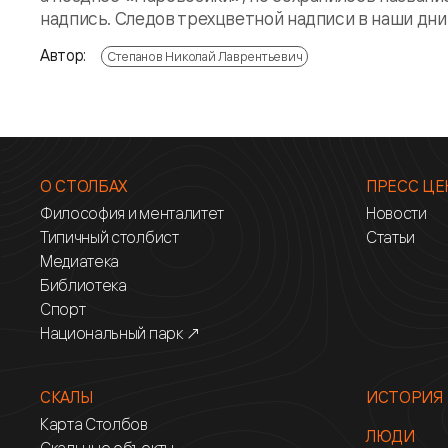
надпись. Следов трехцветной надписи в наши дни н
Автор:
Степанов Николай Лаврентьевич
О СТОЛБАХ
ПРЕСС ЦЕ
Философия и менталитет
Новости
Типичный столбист
Статьи
Медиатека
Библиотека
Спорт
Национальный парк ↗
СКАЛЫ
ИСТОРИЯ
Карта Столбов
ЛЮДИ