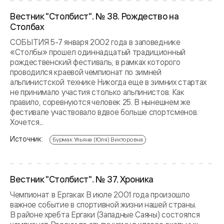
Вестник "Столбист". № 38. Рождество на
Столбах
СОБЫТИЯ 5-7 января 2002 года в заповеднике
«Столбы» прошел одиннадцатый традиционный
рождественский фестиваль, в рамках которого
проводился краевой чемпионат по зимней
альпинистской технике Никогда еще в зимних стартах
не принимало участия столько альпинистов. Как
правило, соревнуются человек 25. В нынешнем же
фестивале участвовало вдвое больше спортсменов.
Хочется...
Источник:
Бурмак Ульяна (Юля) Викторовна
Вестник "Столбист". № 37. Хроника
Чемпионат в Ергаках В июле 2001 года произошло
важное событие в спортивной жизни нашей страны.
В районе хребта Ергаки (Западные Саяны) состоялся