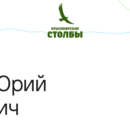
Юрий
ич