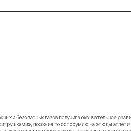
жных и безопасных лазов получила окончательное разви
«хитрушками», похожие по остроумию на этюды атлети
ра, а скала одновременно шахматная задача и шахматное