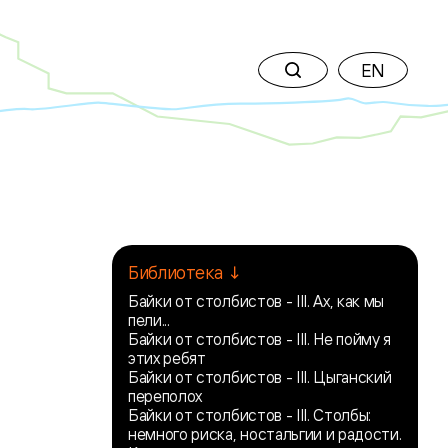
EN
Библиотека ↓
Байки от столбистов - III. Ах, как мы
пели...
Байки от столбистов - III. Не пойму я
этих ребят
Байки от столбистов - III. Цыганский
переполох
Байки от столбистов - III. Столбы:
немного риска, ностальгии и радости.