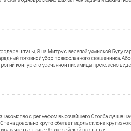
уродере штаны, Я на Митру с веселой ухмылкой Буду га
радный головной убор православного священника. Аб
трогий контур его усеченной пирамиды прекрасно виде
е знакомство с рельефом высочайшего Столба лучше на
 Стена довольно круто сбегает вдоль склона крутизною
жная часть стены у Архиерейской площадки...