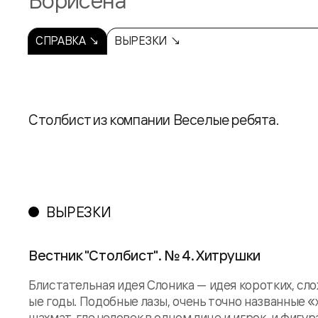
Борисена
СПРАВКА ↘
ВЫРЕЗКИ ↘
Столбист из компании Веселые ребята.
ВЫРЕЗКИ
Вестник "Столбист". № 4. Хитрушки
Блистательная идея Слоника — идея коротких, сло
ые годы. Подобные лазы, очень точно названные 
шахмат, где человек в одном лице и игрок, и фигу