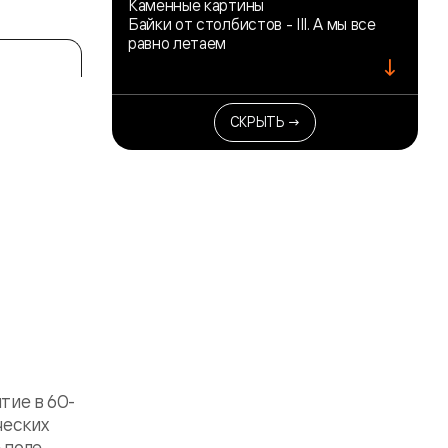
Каменные картины
Байки от столбистов - III. А мы все
равно летаем
↓
СКРЫТЬ →
тие в 60-
ческих
 поле.