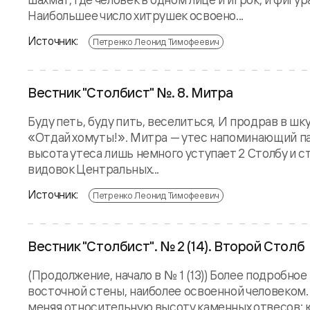
Наибольшее число хитрушек освоено...
Источник:
Петренко Леонид Тимофеевич
Вестник "Столбист" №. 8. Митра
Буду петь, буду пить, веселиться, И продрав в шк
«Отдай хомуты!». Митра — утес напоминающий па
высота утеса лишь немного уступает 2 Столбу и с
видовок Центральных...
Источник:
Петренко Леонид Тимофеевич
Вестник "Столбист". № 2 (14). Второй Столб
(Продолжение, начало в № 1 (13)) Более подробно
восточной стены, наиболее освоенной человеком.
меняя относительную высоту каменных отвесов: ю