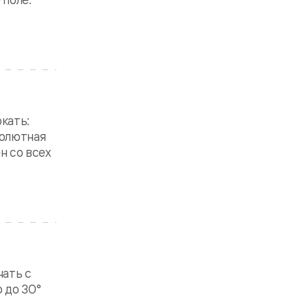
ркать:
солютная
н со всех
чать с
 до 30°