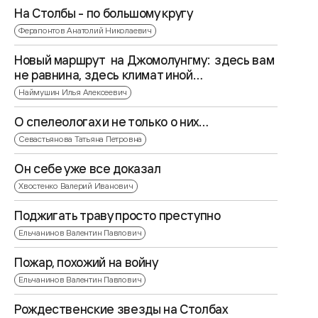
На Столбы - по большому кругу
Ферапонтов Анатолий Николаевич
Новый маршрут на Джомолунгму: здесь вам
не равнина, здесь климат иной…
Наймушин Илья Алексеевич
О спелеологах и не только о них…
Севастьянова Татьяна Петровна
Он себе уже все доказал
Хвостенко Валерий Иванович
Поджигать траву просто преступно
Ельчанинов Валентин Павлович
Пожар, похожий на войну
Ельчанинов Валентин Павлович
Рождественские звезды на Столбах