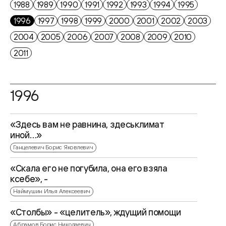
1988
1989
1990
1991
1992
1993
1994
1995
1996
1997
1998
1999
2000
2001
2002
2003
2004
2005
2006
2007
2008
2009
2010
2011
1996
«Здесь вам не равнина, здеськлимат
иной…»
Ганцелевич Борис Яковлевич
«Скала его не погубила, она его взяла
ксебе», -
Наймушин Илья Алексеевич
«Столбы» - «целитель», ждущий помощи
Абрамов Борис Николаевич