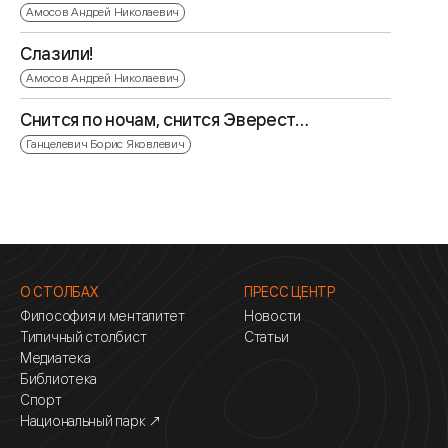
Амосов Андрей Николаевич
Слазили!
Амосов Андрей Николаевич
Снится по ночам, снится Эверест…
Ганцелевич Борис Яковлевич
О СТОЛБАХ
ПРЕСС ЦЕНТР
Философия и менталитет
Новости
Типичный столбист
Статьи
Медиатека
Библиотека
Спорт
Национальный парк ↗