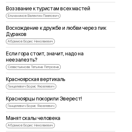
Воззвание к туристам всех мастей
Ельчанинов Валентин Павлович
Восхождение к дружбе и любви через пик
Дураков
Абрамов Борис Николаевич
Если гора стоит, значит, надо на
неезалезть?
Севастьянова Татьяна Петровна
Красноярская вертикаль
Ганцелевич Борис Яковлевич
Красноярцы покорили Эверест!
Ганцелевич Борис Яковлевич
Манят скалы человека
Абрамов Борис Николаевич