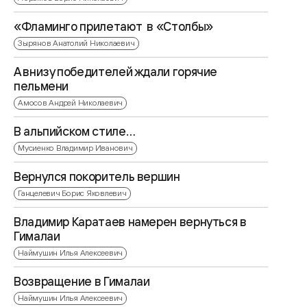
«Фламинго прилетают в «Столбы»
Зырянов Анатолий Николаевич
А внизу победителей ждали горячие
пельмени
Амосов Андрей Николаевич
В альпийском стиле…
Мусиенко Владимир Иванович
Вернулся покоритель вершин
Ганцелевич Борис Яковлевич
Владимир Каратаев намерен вернуться в
Гималаи
Наймушин Илья Алексеевич
Возвращение в Гималаи
Наймушин Илья Алексеевич