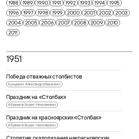
1988
1989
1990
1991
1992
1993
1994
1995
1996
1997
1998
1999
2000
2001
2002
2003
2004
2005
2006
2007
2008
2009
2010
2011
1951
Победа отважных столбистов
Кунцевич Александр Иванович
Праздник на «Столбах»
Абрамов Борис Николаевич
Праздник на красноярских «Столбах»
Абрамов Борис Николаевич
Столетие скалолазания накрасноярских