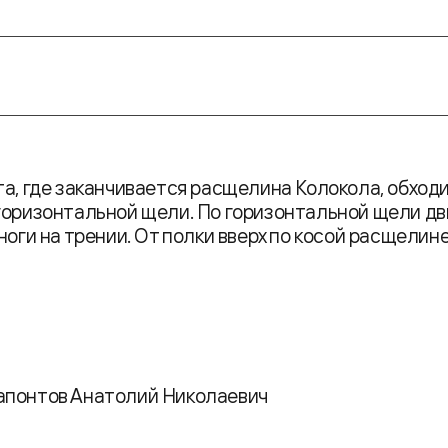
та, где заканчивается расщелина Колокола, обход
 горизонтальной щели. По горизонтальной щели дв
ноги на трении. От полки вверх по косой расщелин
понтов Анатолий Николаевич