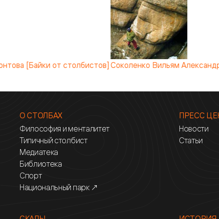
понтова [Байки от столбистов]
Соколенко Вильям Александ
О СТОЛБАХ
ПРЕСС ЦЕ
Философия и менталитет
Новости
Типичный столбист
Статьи
Медиатека
Библиотека
Спорт
Национальный парк ↗
СКАЛЫ
ИСТОРИЯ