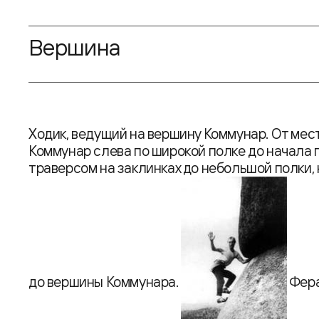
Вершина
Ходик, ведущий на вершину Коммунар. От мес
Коммунар слева по широкой полке до начала
траверсом на заклинках до небольшой полки, 
до вершины Коммунара.
Фера