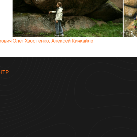
рович
Олег Хвостенко, Алексей Кичкайло
НТР