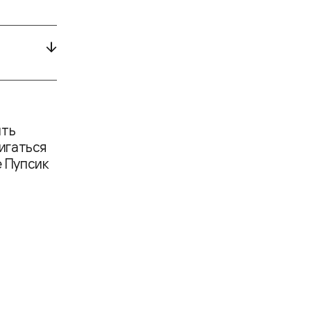
ить
игаться
е Пупсик