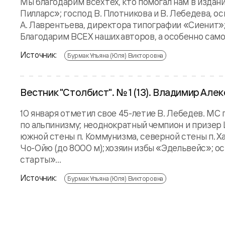
Мы благодарим всех тех, кто помогал нам в издан
Пилларс»; господ В. Плотникова и В. Лебедева, 
А. Лаврентьева, директора типографии «Сиенит»;
Благодарим ВСЕХ наших авторов, а особенно самого
Источник:
Бурмак Ульяна (Юля) Викторовна
Вестник "Столбист". № 1 (13). Владимир Ал
10 января отметил свое 45-летие В. Лебедев. МС
по альпинизму; неоднократный чемпион и призер
южной стены п. Коммунизма, северной стены п. Х
Чо-Ойю (до 8000 м); хозяин избы «Эдельвейс»; 
старты»...
Источник:
Бурмак Ульяна (Юля) Викторовна