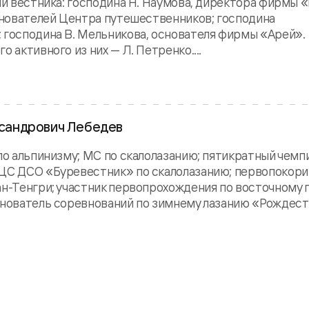
ии вестника: господина Н. Наумова, директора фирмы «
основателей Центра путешественников; господина
 господина В. Мельникова, основателя фирмы «Арей».
 активного из них — Л. Петренко....
ександрович Лебедев
 по альпинизму; МС по скалолазанию; пятикратный чем
 ЦС ДСО «Буревестник» по скалолазанию; первопокор
ан-Тенгри; участник первопрохождения по восточному 
основатель соревнований по зимнему лазанию «Рождес