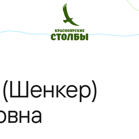
 (Шенкер)
овна