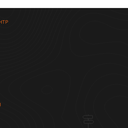
НТР
Ы