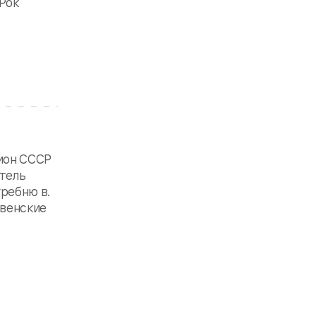
Рок
пион СССР
итель
гребню в.
твенские