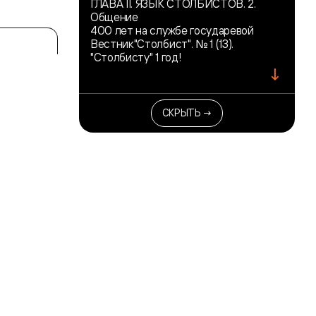
ГЛАВА II. ЯЗЫК СТОЛБИСТОВ. 2.
Общение
400 лет на службе государевой
Вестник"Столбист". № 1 (13).
"Столбисту" 1 год!
↓
СКРЫТЬ →