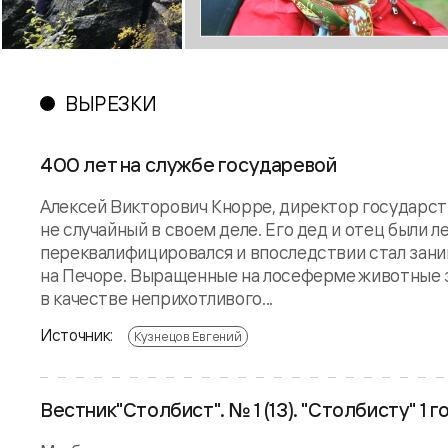
ВЫРЕЗКИ
400 лет на службе государевой
Алексей Викторович Кнорре, директор государст
не случайный в своем деле. Его дед и отец были 
переквалифицировался и впоследствии стал зан
на Печоре. Выращенные на лосеферме животные 
в качестве неприхотливого...
Источник:
Кузнецов Евгений
Вестник"Столбист". № 1 (13). "Столбисту" 1 г