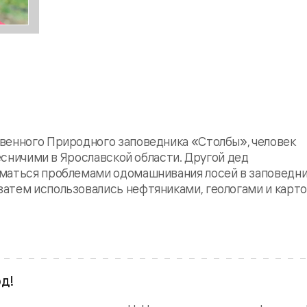
венного Природного заповедника «Столбы», человек
лесничими в Ярославской области. Другой дед
иматься проблемами одомашнивания лосей в заповедн
затем использовались нефтяниками, геологами и карт
од!