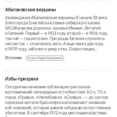
Абалаковские вершины
Краеведение Абалаковские вершины В начале XX века
близ города Енисейска в семье сибирского казака
М.О.Абалакова родились сыновья Михаил, Виталий
и Евгений. Первый — в 1903 году, второй — в 1906 году,
третий — годом позже. При родах Евгения случилось
несчастье — скончалась мать. А еще через два года,
в 1909 году, заболел и умер отец. Осиротевших...
Источник:
Попов Юрий Георгиевич
Избы-призраки
Сегодня мы начинаем публикацию рассказов-
воспоминаний легендарных «столбистов» 60-х, 70-х
годов. «Грифы», «Нелюбовка», «Скифы»... — до сих пор
коренные жители Красноярска вспоминают названия
изб-компаний, которые давали избушкам их постоянные
обитатели. В сентябре 1972 года местными властями