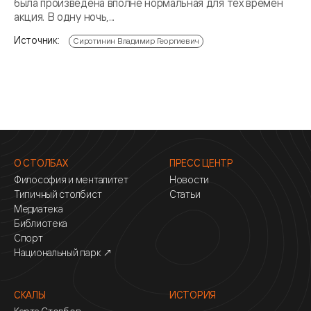
была произведена вполне нормальная для тех времен
акция. В одну ночь,...
Источник:
Сиротинин Владимир Георгиевич
О СТОЛБАХ
ПРЕСС ЦЕНТР
Философия и менталитет
Новости
Типичный столбист
Статьи
Медиатека
Библиотека
Спорт
Национальный парк ↗
СКАЛЫ
ИСТОРИЯ