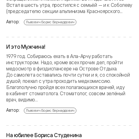
Встал в шесть утра, простился с семьёй — и к Соболеву
(председателю секции альпинизма Красноярского...
Автор:
Львович Борис Бернардович
И это Мужчина!
1979 год. Собираюсь ехать в Ала-Арчу работать
инструктором. Надо, кроме всех прочих дел, пройти
медосмотр в физдиспансере на Острове Отдыха.
До самолета оставались почти сутки и я, со спокойной
душой, поехал с утра проходить медкомиссию.
Благополучно пройдя всех полагающихся врачей, иду
в кабинет стоматолога. Стоматолог, совсем зелёный
врач, видимо...
Автор:
Львович Борис Бернардович
На юбилее Бориса Студенина