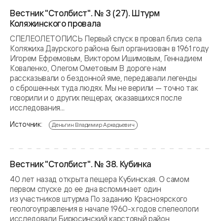
Вестник "Столбист". № 3 (27). Штурм
Коляжинского провала
СПЕЛЕОЛЕТОПИСЬ Первый спуск в провал близ села
Коляжиха Даурского района был организован в 1961 году
Игорем Ефремовым, Виктором Ишимовым, Геннадием
Коваленко, Олегом Ометовым В дороге нам
рассказывали о бездонной яме, передавали легенды
о сброшенных туда людях. Мы не верили — точно так
говорили и о других пещерах, оказавшихся после
исследования...
Источник:
Деньгин Владимир Аркадьевич
Вестник "Столбист". № 38. Кубинка
40 лет назад открыта пещера Кубинская. О самом
первом спуске до ее дна вспоминает один
из участников штурма По заданию Красноярского
геологоуправления в начале 1960-х годов спелеологи
исследовали Бирюсинский карстовый район,