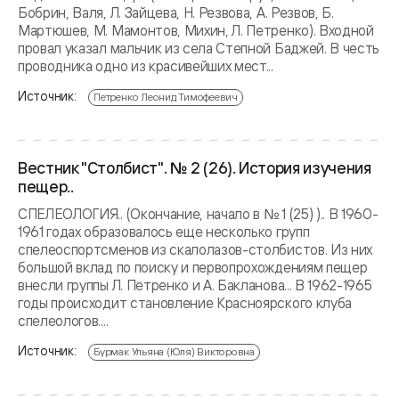
Бобрин, Валя, Л. Зайцева, Н. Резвова, А. Резвов, Б.
Мартюшев, М. Мамонтов, Михин, Л. Петренко). Входной
провал указал мальчик из села Степной Баджей. В честь
проводника одно из красивейших мест...
Источник:
Петренко Леонид Тимофеевич
Вестник "Столбист". № 2 (26). История изучения
пещер..
СПЕЛЕОЛОГИЯ.. (Окончание, начало в № 1 (25) ).. В 1960-
1961 годах образовалось еще несколько групп
спелеоспортсменов из скалолазов-столбистов. Из них
большой вклад по поиску и первопрохождениям пещер
внесли группы Л. Петренко и А. Бакланова... В 1962-1965
годы происходит становление Красноярского клуба
спелеологов....
Источник:
Бурмак Ульяна (Юля) Викторовна