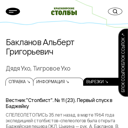
БЛОК ССЫЛОКБЛОК ССЫЛОК ↗
Бакланов Альберт
Григорьевич
Дядя Ухо, Тигровое Ухо
СПРАВКА ↘
ИНФОРМАЦИЯ ↘
ВЫРЕЗКИ ↘
Вестник "Столбист". № 11 (23). Первый спуск в
Баджейку
СПЕЛЕОЛЕТОПИСЬ 35 лет назад, в марте 1964 года
экспедицией столбистов-спелеологов была открыта
Баджейская пещера (Ж.Л. Цыкина — рук, А. Бакланов, В.