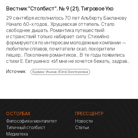
Вестник "Столбист". № 9 (21). Тигровое Ухо
29 сентября исполнилось 70 лет Альберту Бакланову
Начало 60-х годов... Хрущевская оттепель. Стало
свободнее дышать. Романтика путешествий
и странствий только набирает силу. Стихийно
формируются по интересам молодежные компании —
любители сплавов, почитатели скал, покорители
пещер... Поколение романтиков... В те годы появились
стихи Е. Евтушенко: «И мне не хочется бежать, задрав...
Источник:
Бурмак Ульяна (Юля) Викторовна
О СТОЛБАХ
ПРЕСС ЦЕНТР
Философия и менталитет
Новости
Типичный столбист
Статьи
Медиатека