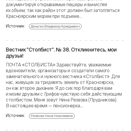
документируя открываемые пещеры и вычисляя
их объем, так как район этот должен был затопляться
Красноярским морем при подъеме...
Источник:
Деньгин Владимир Аркадьевич
Вестник "Столбист". № 38. Откликнитесь, мои
друзья!
ПОЧТА «СТОЛБИСТА» Здравствуйте, уважаемые
вдохновители, организаторы и создатели самого
замечательного и нужного вестника «Столбист». Для
нас, живущих за тридевять земель от Красноярска,
он как второе дыхание. Я до сих пор благодаря вам
и моим друзьям с Грифов чувствую себя действующим
столбистом. Меня зовут Нина Резвова (Прудникова).
В настоящее время — пенсионерка....
Источник:
Резвова Нина Николаевна