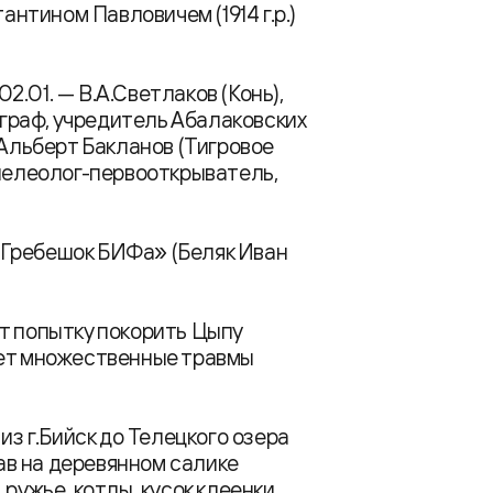
тином Павловичем (1914 г.р.)
.01. — В.А.Светлаков (Конь),
ограф, учредитель Абалаковских
 Альберт Бакланов (Тигровое
спелеолог-первооткрыватель,
«Гребешок БИФа» (Беляк Иван
т попытку покорить Цыпу
ает множественные травмы
из г.Бийск до Телецкого озера
лав на деревянном салике
ружье, котлы, кусок клеенки,