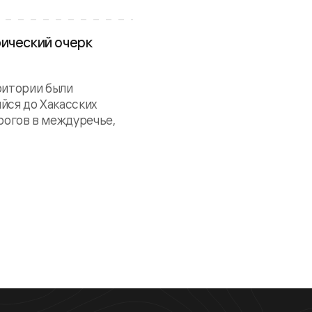
фический очерк
ритории были
йся до Хакасских
трогов в междуречье,