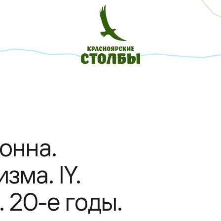
онна.
зма. IY.
 20-е годы.