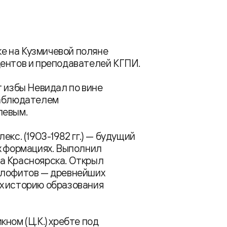
ке на Кузмичевой поляне
дентов и преподавателей КГПИ.
т избы Невидал по вине
наблюдателем
левым.
кс. (1903-1982 гг.) — будущий
х формациях. Выполнил
а Красноярска. Открыл
илофитов — древнейших
х историю образования
ном (Ц.К.) хребте под