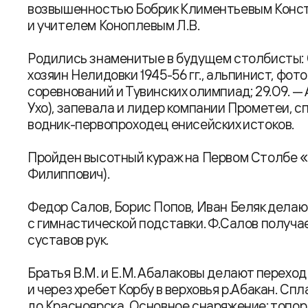
возвышенностью Бобрик Климентьевым Констан
и учителем Коноплевым Л.В.
Родились знаменитые в будущем столбисты: 02
хозяин Нелидовки 1945-56 гг., альпинист, фот
соревнований и Тувинских олимпиад; 29.09. —
Ухо), запевала и лидер компании Прометеи, 
водник-первопроходец енисейских истоков.
Пройден высотный кураж на Первом Столбе 
Филиппович).
Федор Салов, Борис Попов, Иван Беляк делаю
с гимнастической подставки. Ф.Салов получ
суставов рук.
Братья В.М. и Е.М. Абалаковы делают переход 
и через хребет Корбу в верховья р.Абакан. Сп
до Красноярска. Основное снаряжение: топор, 