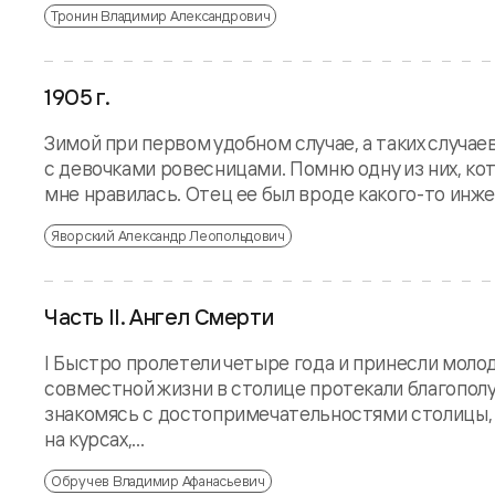
Тронин Владимир Александрович
1905 г.
Зимой при первом удобном случае, а таких случае
с девочками ровесницами. Помню одну из них, кот
мне нравилась. Отец ее был вроде какого-то инжене
Яворский Александр Леопольдович
Часть II. Ангел Смерти
I Быстро пролетели четыре года и принесли моло
совместной жизни в столице протекали благополуч
знакомясь с достопримечательностями столицы, 
на курсах,...
Обручев Владимир Афанасьевич