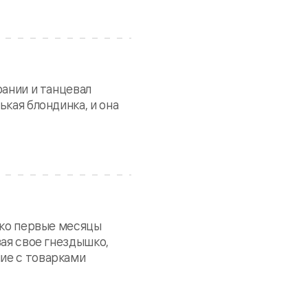
рании и танцевал
кая блондинка, и она
ько первые месяцы
вая свое гнездышко,
ие с товарками