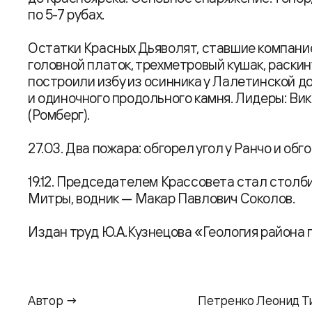
по 5-7 рубах.
Остатки Красных Дьяволят, ставшие компание
головной платок, трехметровый кушак, раски
построили избу из осинника у Лалетинской до
и одиночного продольного камня. Лидеры: Вик
(Ромберг).
27.03. Два пожара: обгорел угол у Ранчо и обг
19.12. Председателем Крассовета стал столб
Митры, водник — Макар Павлович Соколов.
Издан труд Ю.А.Кузнецова «Геология района 
Автор →
Петренко Леонид 